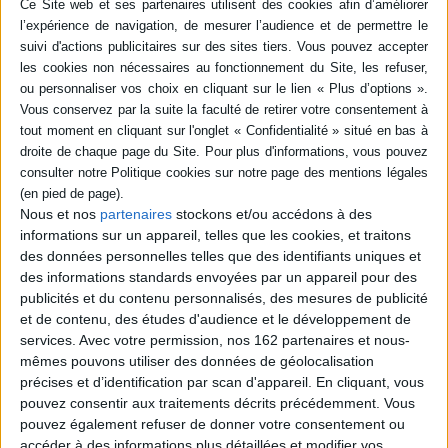
-5 %
Retrait en magasin avec la carte Mollat
en savoir plus
Résumé
Ciao, un doudou voyageur, explore le monde de l'océan. Il plonge dans la
mer afin d'observer ce qui s'y passe. Il fait des rencontres amicales et
variées. Parmi les créatures marines, certaines ont de grandes dents,
d'autres sont géantes ou au contraire minuscules, d'autres encore
possèdent d'étranges lumières. ©Electre 2026
Quatrième de couverture
Nous et nos
partenaires
stockons et/ou accédons à des
informations sur un appareil, telles que les cookies, et traitons
L'océan, un monde méconnu, peuplé de créatures mystérieuses.
des données personnelles telles que des identifiants uniques et
Au cours de sa plongée, Ciao part à la rencontre de la mer et de ses
des informations standards envoyées par un appareil pour des
habitants : créatures biscornues ou gracieuses, parfois intimidantes,
publicités et du contenu personnalisés, des mesures de publicité
toujours fascinantes.
et de contenu, des études d'audience et le développement de
Fiche Technique
services.
Avec votre permission, nos 162 partenaires et nous-
mêmes pouvons utiliser des données de géolocalisation
Paru le :
07/03/2025
précises et d’identification par scan d'appareil. En cliquant, vous
Thématique :
Albums-Histoires 1er âge
pouvez consentir aux traitements décrits précédemment. Vous
Auteur(s) :
Auteur :
Sarah Khoury
pouvez également refuser de donner votre consentement ou
accéder à des informations plus détaillées et modifier vos
Éditeur(s) :
Editions Père Fouettard