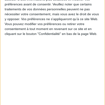
préférences avant de consentir.
Veuillez noter que certains
Collection(s) :
Albums
Ciao
traitements de vos données personnelles peuvent ne pas
Contributeur(s) :
Traducteur : François Aubineau
nécessiter votre consentement, mais vous avez le droit de vous
y opposer. Vos préférences ne s'appliqueront qu’à ce site Web.
Série(s) :
Non précisé.
Vous pouvez modifier vos préférences ou retirer votre
ISBN :
978-2-37165-137-1
consentement à tout moment en revenant sur ce site et en
cliquant sur le bouton "Confidentialité" en bas de la page Web.
EAN13 :
9782371651371
Reliure :
Cartonné
Pages :
32
Hauteur: 25.0 cm / Largeur 18.0 cm
Épaisseur: 0.8 cm
Poids: 212 g
Découvrez nos Newsletters Mollat !
JE M'INSCRIS