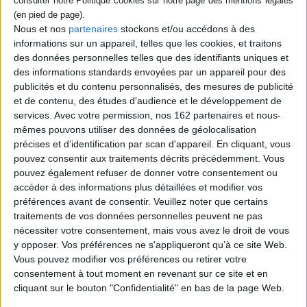
jouent la vie, la mort et les moments de bascule de l'existence. Un récit en
totale immersion, pour mieux comprendre les opérations chirurgicales, le
corps et les pathologies.
Nous et nos
partenaires
stockons et/ou accédons à des
informations sur un appareil, telles que les cookies, et traitons
On vous souhaite un
very good
tripes dans les coulisses du scalpel et ses
des données personnelles telles que des identifiants uniques et
secrets de bloc.
des informations standards envoyées par un appareil pour des
publicités et du contenu personnalisés, des mesures de publicité
Contenus Mollat en relation
et de contenu, des études d'audience et le développement de
services.
Avec votre permission, nos 162 partenaires et nous-
mêmes pouvons utiliser des données de géolocalisation
Sélections de livres
précises et d’identification par scan d'appareil. En cliquant, vous
pouvez consentir aux traitements décrits précédemment. Vous
Sciences - Savoirs
Médecine
Histoire
Médecine
pouvez également refuser de donner votre consentement ou
accéder à des informations plus détaillées et modifier vos
NOTRE SÉLECTION EN HISTOIRE DE LA MÉDECINE
préférences avant de consentir.
Veuillez noter que certains
Découvrez la sélection de vos libraires.
traitements de vos données personnelles peuvent ne pas
nécessiter votre consentement, mais vous avez le droit de vous
y opposer. Vos préférences ne s'appliqueront qu’à ce site Web.
Vous pouvez modifier vos préférences ou retirer votre
consentement à tout moment en revenant sur ce site et en
cliquant sur le bouton "Confidentialité" en bas de la page Web.