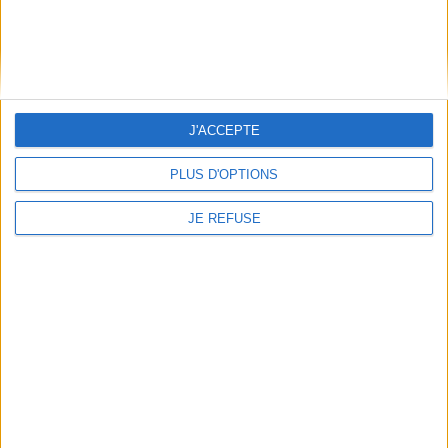
Informations pratiques
Conditions d'utilisation du site
Qui sommes-nous
J'ACCEPTE
Mentions Légales
Frais de port & Livraison
PLUS D'OPTIONS
Conditions Générales de Vente
JE REFUSE
À votre service
Offres d'emploi
Offres Partenaires
À découvrir
FeniXX
EDRLab
RetroNews
BnF : portail des métiers du livre