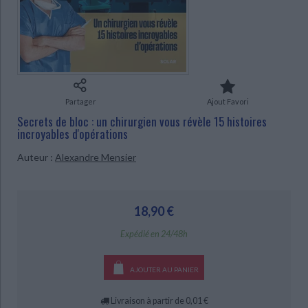
Ecologie - Environnement
Danse
Religions - Spiritualités
Bibliothèque de la Pléiade
Critique et histoire littéraire
Histoire de France
Biographies historiques
Classiques scolaires
Littérature ancienne et médiévale
Histoire - Généralités
Histoire des pays
Littérature de voyage
Audio - Livres lus
Histoire ancienne
Géographie
Littérature en version originale
Humour
CHARGEMENT...
Partager
Ajout Favori
Culture scientifique
Secrets de bloc : un chirurgien vous révèle 15 histoires
incroyables d'opérations
Auteur :
Alexandre Mensier
18,90 €
Expédié en 24/48h
AJOUTER AU PANIER
Livraison à partir de 0,01 €