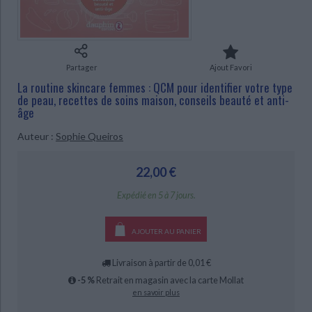
Ecologie - Environnement
Danse
Religions - Spiritualités
Bibliothèque de la Pléiade
Critique et histoire littéraire
Histoire de France
Biographies historiques
Classiques scolaires
Littérature ancienne et médiévale
Histoire - Généralités
Histoire des pays
Littérature de voyage
Audio - Livres lus
Partager
Ajout Favori
Histoire ancienne
Géographie
La routine skincare femmes : QCM pour identifier votre type
Littérature en version originale
Humour
de peau, recettes de soins maison, conseils beauté et anti-
CHARGEMENT...
Culture scientifique
âge
Auteur :
Sophie Queiros
22,00 €
Expédié en 5 à 7 jours.
AJOUTER AU PANIER
Livraison à partir de 0,01 €
-5 %
Retrait en magasin avec la carte Mollat
en savoir plus