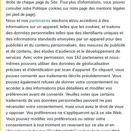
Grâce à des QCM, identifiez votre profil cutané et découvrez des
routines matin et soir détaillées,
accompagnées d'une sélection de plus
de
400 produits naturels, bio, végan et éthiques,
adaptés à tous les
budgets, ainsi que des
conseils anti-âge
, des
astuces maquillage
et des
Nous et nos
partenaires
stockons et/ou accédons à des
recettes maison.
informations sur un appareil, telles que les cookies, et traitons
Pensé pour toutes, ce livre est un outil essentiel pour répondre aux
des données personnelles telles que des identifiants uniques et
besoins réels de votre peau :
parce qu'elle est unique, votre routine doit
des informations standards envoyées par un appareil pour des
l'être aussi.
publicités et du contenu personnalisés, des mesures de publicité
Esthéticienne depuis plus de 20 ans, Sophie Queiros se consacre
et de contenu, des études d'audience et le développement de
aujourd'hui à la formation professionnelle pour transmettre son
services.
Avec votre permission, nos 162 partenaires et nous-
expertise dans les domaines de la beauté et du bien-être.
mêmes pouvons utiliser des données de géolocalisation
précises et d’identification par scan d'appareil. En cliquant, vous
pouvez consentir aux traitements décrits précédemment. Vous
Contenus Mollat en relation
pouvez également refuser de donner votre consentement ou
accéder à des informations plus détaillées et modifier vos
préférences avant de consentir.
Veuillez noter que certains
Sélections de livres
traitements de vos données personnelles peuvent ne pas
nécessiter votre consentement, mais vous avez le droit de vous
Sciences - Savoirs
Santé
Santé
Bien-Être
y opposer. Vos préférences ne s'appliqueront qu’à ce site Web.
Les nouveautés en santé
Vous pouvez modifier vos préférences ou retirer votre
Retrouvez la sélection de vos libraires.
consentement à tout moment en revenant sur ce site et en