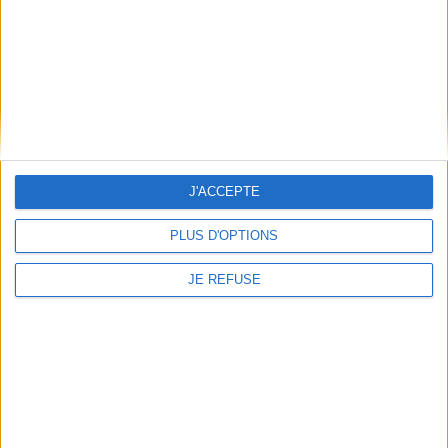
Découvrez nos Newsletters Mollat !
JE M'INSCRIS
Informations pratiques
J'ACCEPTE
Conditions d'utilisation du site
Qui sommes-nous
PLUS D'OPTIONS
Mentions Légales
Frais de port & Livraison
JE REFUSE
Conditions Générales de Vente
À votre service
Offres d'emploi
Offres Partenaires
À découvrir