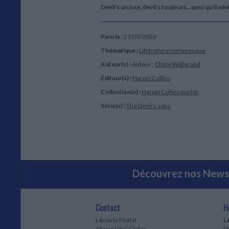
Devil's un jour, devil's toujours...quoi qu'il a
Paru le :
21/01/2026
Thématique :
Littérature romanesque
Auteur(s) :
Auteur :
Chloé Wallerand
Éditeur(s) :
HarperCollins
Collection(s) :
HarperCollins poche
Série(s) :
The Devil's sons
Découvrez nos Newsl
Contact
H
Librairie Mollat
La
15 rue Vital-Carles
Du