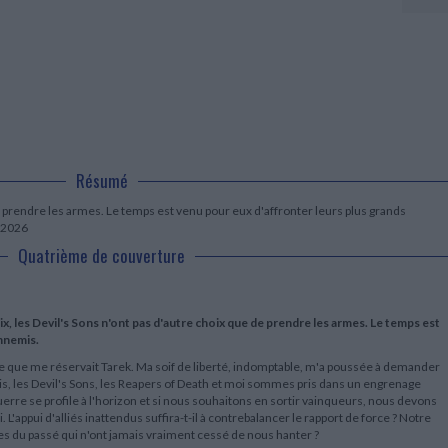
LITTÉRATURE DE VOYAGE
Dictionnaires Français
Histoire moderne
Relations et politiques
internationales
Dictionnaires Bilingues
Récits des voyageurs et des
Histoire contemporaine
explorateurs
Sécurité nationale - Défense
Langues universitaires -
BIOGRAPHIES HISTORIQUES
Dictionnaires et méthodes
ECOLOGIE - ENVIRONNEMENT
Biographies historiques
Méthodes Langues Grand public
Ecologie
Français langues étrangères
HISTOIRE - GÉNÉRALITÉS
Historiographie
Etudes historiques
Résumé
Généalogie - Héraldique
Franc-maçonnerie
e prendre les armes. Le temps est venu pour eux d'affronter leurs plus grands
e 2026
Quatrième de couverture
aix, les Devil's Sons n'ont pas d'autre choix que de prendre les armes. Le temps est
nnemis.
le que me réservait Tarek. Ma soif de liberté, indomptable, m'a poussée à demander
s, les Devil's Sons, les Reapers of Death et moi sommes pris dans un engrenage
uerre se profile à l'horizon et si nous souhaitons en sortir vainqueurs, nous devons
appui d'alliés inattendus suffira-t-il à contrebalancer le rapport de force ? Notre
mes du passé qui n'ont jamais vraiment cessé de nous hanter ?