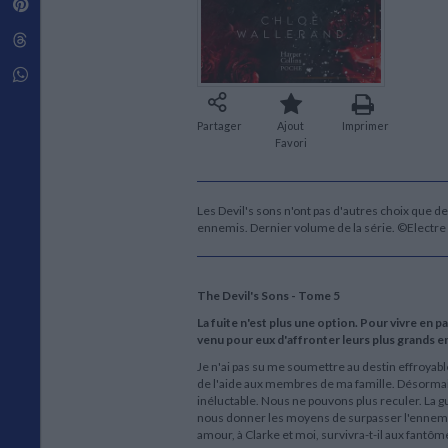
Pinterest
Techniques de construction
SCIENCE FICTION ET FANTASY
Vie familiale
Disciplines paramédicales
Matériaux de l’architecture
Littérature SF et Fantasy
Threads
Ouvrages Généraux
Urbanisme
SOCIOLOGIE
Sociologie générale
Whatsapp
Travail social
Santé et société
Partager
Ajout
Imprimer
Favori
ETHNOLOGIE
Anthropologie
Ethnologie par pays
Les Devil's sons n'ont pas d'autres choix que d
ennemis. Dernier volume de la série. ©Electr
The Devil's Sons - Tome 5
La fuite n'est plus une option. Pour vivre en p
venu pour eux d'affronter leurs plus grands e
Je n'ai pas su me soumettre au destin effroyab
de l'aide aux membres de ma famille. Désormai
inéluctable. Nous ne pouvons plus reculer. La g
nous donner les moyens de surpasser l'ennemi. L'
amour, à Clarke et moi, survivra-t-il aux fantô