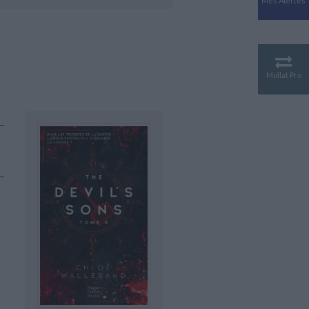
Mes Alertes
Antiquité
Mythologies
GÉOGRAPHIE
Géographie - Démographie -
Territoire
Mollat Pro
CULTURE SCIENTIFIQUE
Essais scientifique
Astronomie