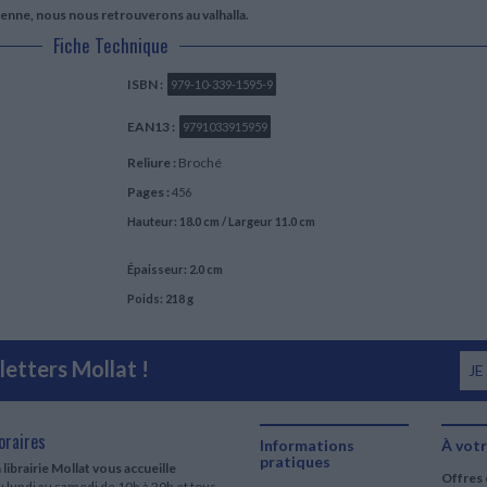
dvienne, nous nous retrouverons au valhalla.
Fiche Technique
ISBN :
979-10-339-1595-9
EAN13 :
9791033915959
Reliure :
Broché
Pages :
456
Hauteur: 18.0 cm / Largeur 11.0 cm
Épaisseur: 2.0 cm
Poids: 218 g
etters Mollat !
JE
oraires
Informations
À votr
pratiques
 librairie Mollat vous accueille
Offres 
 lundi au samedi de 10h à 20h et tous