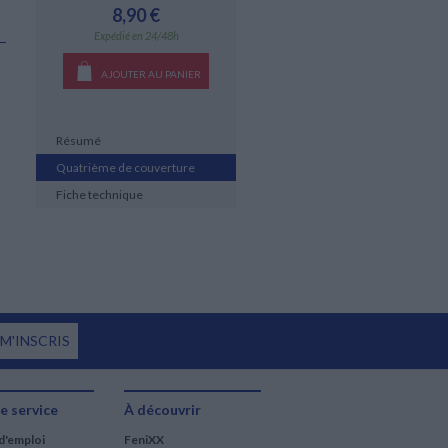
8,90 €
Expédié en 24/48h
AJOUTER AU PANIER
Résumé
Quatrième de couverture
Fiche technique
 M'INSCRIS
e service
À découvrir
d'emploi
FeniXX