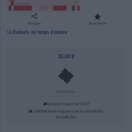
Ecologie - Environnement
Danse
Religions - Spiritualités
Bibliothèque de la Pléiade
Critique et histoire littéraire
Histoire de France
Biographies historiques
Classiques scolaires
Littérature ancienne et médiévale
Partager
Ajout Favori
Histoire - Généralités
Histoire des pays
Littérature de voyage
Audio - Livres lus
La Redoute, un temps d'avance
Histoire ancienne
Géographie
Littérature en version originale
Humour
CHARGEMENT...
Culture scientifique
35,00 €
CHARGEMENT...
Livraison à partir de 0,01 €
-5 %
Retrait en magasin avec la carte Mollat
en savoir plus