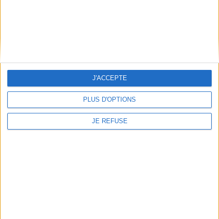
JE M'INSCRIS
Informations pratiques
Conditions d'utilisation du site
J'ACCEPTE
Qui sommes-nous
Mentions Légales
PLUS D'OPTIONS
Frais de port & Livraison
Conditions Générales de Vente
JE REFUSE
À votre service
Offres d'emploi
Offres Partenaires
À découvrir
FeniXX
EDRLab