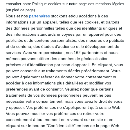
créateurs de prêt-à-porter prestigieux, comme Emmanuelle Khanh (dès
1969), Azzedine Alaïa, Yves Saint Laurent, Jean Paul Gaultier, Jacquemus et
des designers mondialement reconnus, comme Jean-Michel Wilmotte,
Nous et nos
partenaires
stockons et/ou accédons à des
Philippe Starck, Tom Dixon ou encore Sam Baron.
informations sur un appareil, telles que les cookies, et traitons
des données personnelles telles que des identifiants uniques et
des informations standards envoyées par un appareil pour des
Contenus Mollat en relation
publicités et du contenu personnalisés, des mesures de publicité
et de contenu, des études d'audience et le développement de
services.
Avec votre permission, nos 162 partenaires et nous-
Sélections de livres
mêmes pouvons utiliser des données de géolocalisation
précises et d’identification par scan d'appareil. En cliquant, vous
Mode
Mode
pouvez consentir aux traitements décrits précédemment. Vous
Nos Choix en Mode
pouvez également refuser de donner votre consentement ou
Le choix des Libraires
accéder à des informations plus détaillées et modifier vos
préférences avant de consentir.
Veuillez noter que certains
traitements de vos données personnelles peuvent ne pas
nécessiter votre consentement, mais vous avez le droit de vous
y opposer. Vos préférences ne s'appliqueront qu’à ce site Web.
Vous pouvez modifier vos préférences ou retirer votre
consentement à tout moment en revenant sur ce site et en
cliquant sur le bouton "Confidentialité" en bas de la page Web.