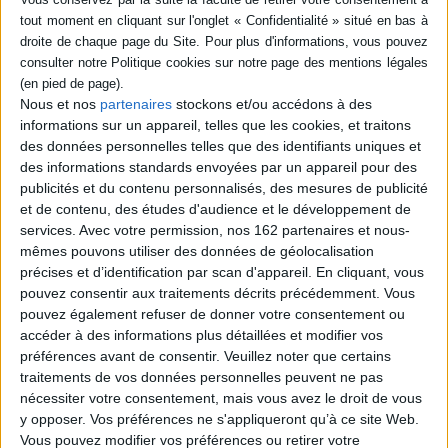
Tous les nageurs de D1 sont faits dans le même moule. Très grands. Très musclés.
Souvent très beaux gosses. Épaules larges, torse élancé, longs bras. Ce n'est pas à
cause de son physique que mon cerveau. s'affole. Je suis physiologiquement
incapable de produire un sourire. Parésie temporaire du nerf facial. Peu importe,
car lui non plus ne sourit pas. Que fait-il, pieds nus, dans le jardin de mon
Nous et nos
partenaires
stockons et/ou accédons à des
entraîneur ? Et pourquoi me regarde-t-il comme ça ?
informations sur un appareil, telles que les cookies, et traitons
Scarlett Vandermeer nage à contre-courant. Plongeuse dans l'équipe
des données personnelles telles que des identifiants uniques et
universitaire de Stanford, à peine remise d'une grave blessure, elle se
des informations standards envoyées par un appareil pour des
concentre sur le concours d'entrée en fac de médecine. Elle n'a
absolument pas le temps d'être en couple.
publicités et du contenu personnalisés, des mesures de publicité
et de contenu, des études d'audience et le développement de
Capitaine de l'équipe de natation, Lukas collectionne les médailles et
pulvérise les records. Lui non plus n'a pas le temps pour les distractions. Le
services.
Avec votre permission, nos 162 partenaires et nous-
soir où elle le plaque, son ex a une illumination : puisque lui et Scarlett
mêmes pouvons utiliser des données de géolocalisation
aiment les jeux de domination, ils devraient coucher ensemble ! D'abord
précises et d’identification par scan d'appareil. En cliquant, vous
sceptiques, ils finissent par se jeter à l'eau, se promettant qu'entre eux il
pouvez consentir aux traitements décrits précédemment. Vous
n'y a que du sexe. Mais, à l'approche de compétitions importantes, se pose
pouvez également refuser de donner votre consentement ou
la question fatidique-qui montera sur la première marche du podium : leur
carrière ou leur relation ?
accéder à des informations plus détaillées et modifier vos
préférences avant de consentir.
Veuillez noter que certains
traitements de vos données personnelles peuvent ne pas
Contenus Mollat en relation
nécessiter votre consentement, mais vous avez le droit de vous
y opposer. Vos préférences ne s'appliqueront qu’à ce site Web.
Vous pouvez modifier vos préférences ou retirer votre