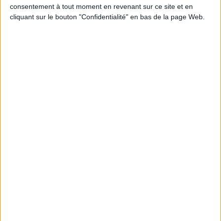
Sélections de livres
consentement à tout moment en revenant sur ce site et en
cliquant sur le bouton "Confidentialité" en bas de la page Web.
Littérature romanesque
Coups de cœur des libraires
Retrouvez les coups de cœur de vos libraires.
Deep end
Tous nos étés
In
imer.
Auteur :
Ali Hazelwood
Ju
Auteur :
Carley Fortune
lip
Éditeur :
Hauteville
Éditeur :
Robert Laffont
ston
Au
Québec
19,95 €
lins
Édi