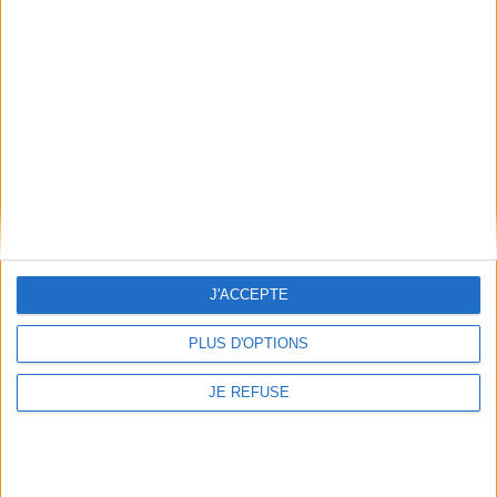
Hauteur: 20.0 cm / Largeur 13.0 cm
Épaisseur: 3.5 cm
Poids: 460 g
Découvrez nos Newsletters Mollat !
JE M'INSCRIS
J'ACCEPTE
Informations pratiques
Conditions d'utilisation du site
PLUS D'OPTIONS
Qui sommes-nous
JE REFUSE
Mentions Légales
Frais de port & Livraison
Conditions Générales de Vente