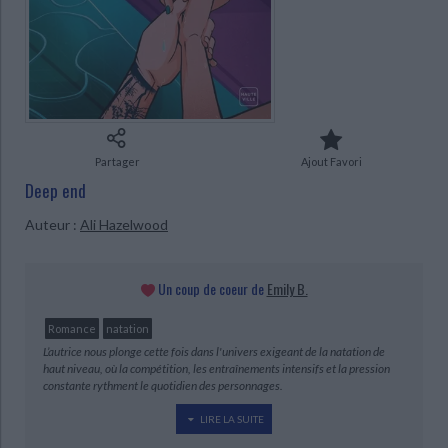
Ecologie - Environnement
Danse
Religions - Spiritualités
Bibliothèque de la Pléiade
Critique et histoire littéraire
Histoire de France
Biographies historiques
Classiques scolaires
Littérature ancienne et médiévale
Histoire - Généralités
Histoire des pays
Littérature de voyage
Audio - Livres lus
Histoire ancienne
Géographie
Littérature en version originale
Humour
Culture scientifique
CHARGEMENT...
Partager
Ajout Favori
Deep end
Auteur :
Ali Hazelwood
Un coup de coeur de
Emily B.
Romance
natation
L’autrice nous plonge cette fois dans l'univers exigeant de la natation de
haut niveau, où la compétition, les entraînements intensifs et la pression
constante rythment le quotidien des personnages.
LIRE LA SUITE