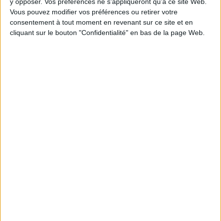
y opposer. Vos préférences ne s'appliqueront qu’à ce site Web.
Lire la suite
Vous pouvez modifier vos préférences ou retirer votre
consentement à tout moment en revenant sur ce site et en
1
cliquant sur le bouton "Confidentialité" en bas de la page Web.
Découvrez nos Newsletters Mollat !
JE M'INSCRIS
Informations pratiques
Conditions d'utilisation du site
Qui sommes-nous
Mentions Légales
Frais de port & Livraison
Conditions Générales de Vente
À votre service
Offres d'emploi