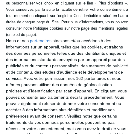
Lire la suite
Nous et nos
partenaires
stockons et/ou accédons à des
informations sur un appareil, telles que les cookies, et traitons
des données personnelles telles que des identifiants uniques et
des informations standards envoyées par un appareil pour des
publicités et du contenu personnalisés, des mesures de publicité
et de contenu, des études d'audience et le développement de
services.
Avec votre permission, nos 162 partenaires et nous-
Dossiers
mêmes pouvons utiliser des données de géolocalisation
précises et d’identification par scan d'appareil. En cliquant, vous
pouvez consentir aux traitements décrits précédemment. Vous
pouvez également refuser de donner votre consentement ou
Littérature
Sports
natation
accéder à des informations plus détaillées et modifier vos
préférences avant de consentir.
Veuillez noter que certains
NAGEZ !
traitements de vos données personnelles peuvent ne pas
L'été approche à grands pas. C'est le moment de se jeter à l'eau, d'apprendre à
nécessiter votre consentement, mais vous avez le droit de vous
nager, de faire d...