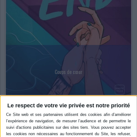
Ecologie - Environnement
Danse
Religions - Spiritualités
Bibliothèque de la Pléiade
Critique et histoire littéraire
Histoire de France
Biographies historiques
Classiques scolaires
Littérature ancienne et médiévale
Histoire - Généralités
Histoire des pays
Littérature de voyage
Audio - Livres lus
Histoire ancienne
Géographie
Littérature en version originale
Humour
Culture scientifique
Coups de cœur
Le respect de votre vie privée est notre priorité
Deep End - Ali Hazelwood
Romance
natation
Littérature
Littérature romanesque, historique, terroir
L’autrice nous plonge cette fois dans l'univers exigeant de la natation de haut
niveau, où la com...