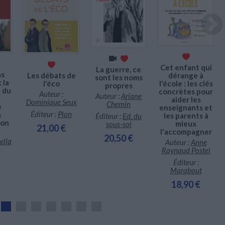
Cet enfant qui
La guerre, ce
as
dérange à
Les débats de
sont les noms
 la
l'école : les clés
l'éco
propres
 du
concrètes pour
Auteur :
Auteur :
Ariane
aider les
Dominique Seux
Chemin
e
enseignants et
Éditeur :
Plon
s
les parents à
Éditeur :
Ed. du
son
mieux
sous-sol
21,00 €
l'accompagner
20,50 €
ella
Auteur :
Anne
s
Raynaud Postel
.
Éditeur :
Marabout
18,90 €