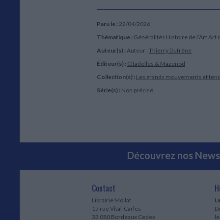
Paru le :
22/04/2026
Thématique :
Généralités Histoire de l’Art
Art 
Auteur(s) :
Auteur :
Thierry Dufrêne
Éditeur(s) :
Citadelles & Mazenod
Collection(s) :
Les grands mouvements et ten
Série(s) :
Non précisé.
Découvrez nos Newsl
Contact
H
Librairie Mollat
La
15 rue Vital-Carles
Du
33 080 Bordeaux Cedex
l