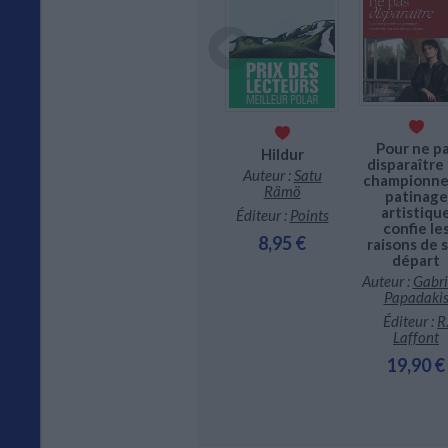
Tes lettres
 temps
'après
Auteur
Pour ne p
Hildur
(illustrateur) :
Cho
ur :
Jean
disparaître :
Hyeona
egland
Auteur :
Satu
championne
Rämö
Éditeur :
Milan
patinage
iteur :
artistiqu
lmeister
Éditeur :
Points
15,90 €
confie le
1,90 €
8,95 €
raisons de 
départ
Auteur :
Gabri
Papadaki
Éditeur :
R
Laffont
19,90 €