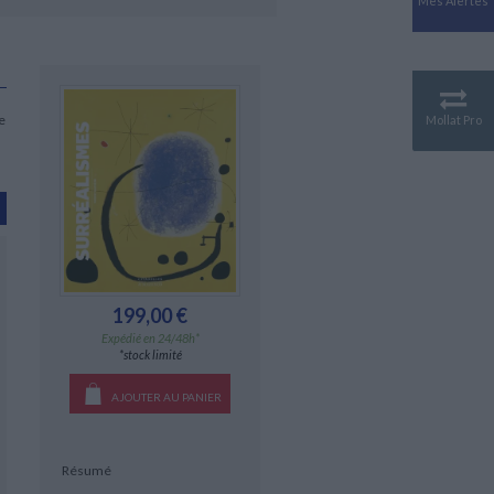
Mes Alertes
Antiquité
Mythologies
GÉOGRAPHIE
Géographie - Démographie -
Territoire
e
Mollat Pro
CULTURE SCIENTIFIQUE
Essais scientifique
Astronomie
199,00 €
Expédié en 24/48h*
*stock limité
AJOUTER AU PANIER
Résumé