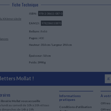
Fiche Technique
ISBN :
978-2-38611-087-0
du XXème siècle
EAN13 :
9782386110870
Reliure :
Relié
Pages :
400
dances
Hauteur: 35.0 cm / Largeur 29.0 cm
Épaisseur: 5.0 cm
Poids: 3998 g
etters Mollat !
JE
oraires
Informations
À votr
pratiques
 librairie Mollat vous accueille
Offres 
 lundi au samedi de 10h à 20h et tous
Conditions d'utilisation
es dimanches de 14h à 19h
Offres 