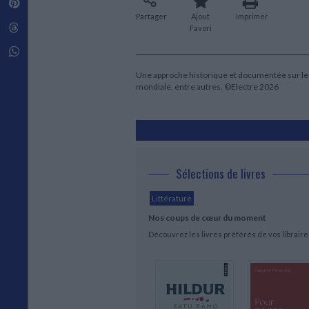
Pinterest
Techniques de construction
SCIENCE FICTION ET FANTASY
Vie familiale
Disciplines paramédicales
Partager
Ajout
Imprimer
Matériaux de l’architecture
Littérature SF et Fantasy
Threads
Ouvrages Généraux
Favori
Urbanisme
SOCIOLOGIE
Sociologie générale
Whatsapp
Travail social
Une approche historique et documentée sur le 
Santé et société
mondiale, entre autres. ©Electre 2026
ETHNOLOGIE
Anthropologie
Ethnologie par pays
Sélections de livres
Littérature
Nos coups de cœur du moment
Découvrez les livres préférés de vos librair