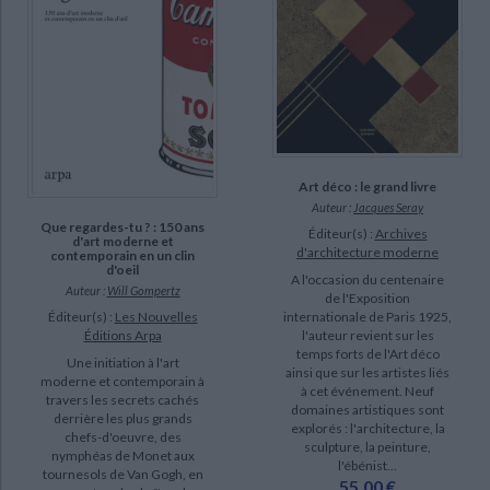
Art déco : le grand livre
Auteur :
Jacques Seray
Que regardes-tu ? : 150 ans
Éditeur(s) :
Archives
d'art moderne et
d'architecture moderne
contemporain en un clin
d'oeil
A l'occasion du centenaire
Auteur :
Will Gompertz
de l'Exposition
Éditeur(s) :
Les Nouvelles
internationale de Paris 1925,
Éditions Arpa
l'auteur revient sur les
temps forts de l'Art déco
Une initiation à l'art
ainsi que sur les artistes liés
moderne et contemporain à
à cet événement. Neuf
travers les secrets cachés
domaines artistiques sont
derrière les plus grands
explorés : l'architecture, la
chefs-d'oeuvre, des
sculpture, la peinture,
nymphéas de Monet aux
l'ébénist...
tournesols de Van Gogh, en
55,00 €