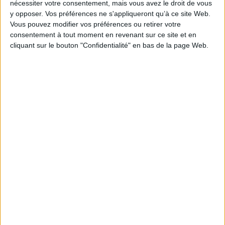
nécessiter votre consentement, mais vous avez le droit de vous
y opposer. Vos préférences ne s'appliqueront qu’à ce site Web.
Vous pouvez modifier vos préférences ou retirer votre
consentement à tout moment en revenant sur ce site et en
cliquant sur le bouton "Confidentialité" en bas de la page Web.
Panorama de l'art
Apollinaire : le regard du
contemporain
poète
Auteur :
Gérard Denizeau
Éditeur(s) :
Gallimard
Éditeur(s) :
Larousse
Musée d'Orsay
De l'expressionnisme
Catalogue d'une exposition
abstrait à l'art vidéo en
consacrée à l'activité de
passant par le pop art, l'art
critique d'art de G.
brut, la figuration narrative,
Apollinaire. Une riche
l'abstraction géométrique et
iconographie et des textes
le street art, une
mettent en avant
présentation illustrée de
l'importance des critiques
l'art contemporain depuis
du poète à son époque et
1945 : les différents
son rôle dans le tournant de