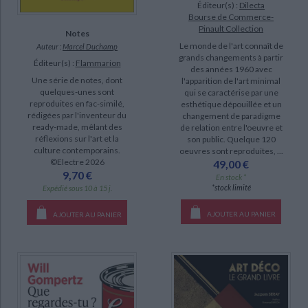
Éditeur(s) :
Dilecta
Bourse de Commerce-
Pinault Collection
Notes
Le monde de l'art connaît de
Auteur :
Marcel Duchamp
grands changements à partir
Éditeur(s) :
Flammarion
des années 1960 avec
Une série de notes, dont
l'apparition de l'art minimal
quelques-unes sont
qui se caractérise par une
reproduites en fac-similé,
esthétique dépouillée et un
rédigées par l'inventeur du
changement de paradigme
ready-made, mêlant des
de relation entre l'oeuvre et
réflexions sur l'art et la
son public. Quelque 120
culture contemporains.
oeuvres sont reproduites, ...
©Electre 2026
49,00 €
9,70 €
En stock *
*stock limité
Expédié sous 10 à 15 j.
AJOUTER AU PANIER
AJOUTER AU PANIER