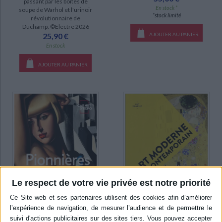
passant par les boîtes de
En stock *
soupe de Warhol et l'urinoir
*stock limité
révolutionnaire de
Duchamp. ©Electre 2026
25,90 €
AJOUTER AU PANIER
En stock
AJOUTER AU PANIER
Le respect de votre vie privée est notre priorité