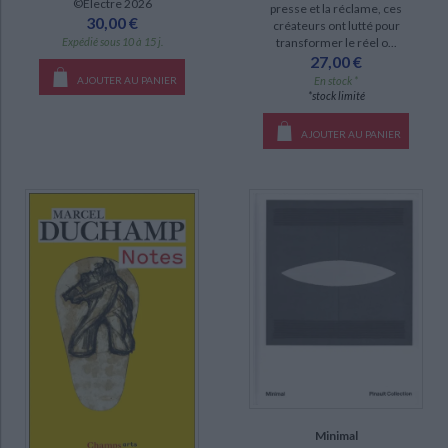
©Electre 2026
presse et la réclame, ces
L'art en France de 1959 à 2000 : état, marché, politique, société et
30,00 €
créateurs ont lutté pour
comunication (4)
Expédié sous 10 à 15 j.
transformer le réel o...
27,00 €
Art animalier (2)
AJOUTER AU PANIER
En stock *
Circuit (2)
*stock limité
L'art au XXe siècle (2)
AJOUTER AU PANIER
Les artistes et leurs galeries : Paris-Berlin, 1900-1950 (2)
Les catalogues des Salons (2)
Nature, art contemporain et société : le land art comme analyseur du
social (2)
Parcours (2)
DISPONIBILITÉ
epuise (2556)
disponible (1188)
manquant (114)
Minimal
a-paraitre (15)