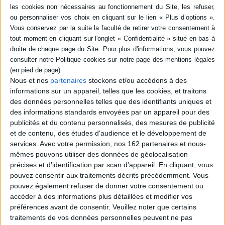
Pionnières : artistes dans le
Paris des Années folles
Art moderne et
Auteur :
Mathilde de Croix
contemporain
Auteur :
Amy Dempsey
Éditeur(s) :
Gallimard
RMN-Grand Palais
Éditeur(s) :
Flammarion
A Paris, dans les années
Une cartographie des styles,
1920, Tamara de Lempicka,
des écoles et des
Pan Yunliang, Suzanne
mouvements artistiques
Valadon et autres artistes
Nous et nos
partenaires
stockons et/ou accédons à des
occidentaux des XIXe, XXe
femmes participent à la
et XXIe siècles à travers la
informations sur un appareil, telles que les cookies, et traitons
vitalité de la scène
présentation de 68 groupes
des données personnelles telles que des identifiants uniques et
artistique, au
représentatifs tels que
des informations standards envoyées par un appareil pour des
développement des
l'impressionnisme, le
principaux mouvements de
publicités et du contenu personnalisés, des mesures de publicité
futurisme, le Bauhaus, le
la modernité et à l'évolution
surréalisme, le pop art ou
et de contenu, des études d'audience et le développement de
du rôle social des femmes
l'hyperréalisme....
services.
Avec votre permission, nos 162 partenaires et nous-
dans une...
14,00 €
mêmes pouvons utiliser des données de géolocalisation
9,50 €
En stock *
précises et d’identification par scan d'appareil. En cliquant, vous
Disponible chez l'éditeur
*stock limité
pouvez consentir aux traitements décrits précédemment. Vous
AJOUTER AU PANIER
pouvez également refuser de donner votre consentement ou
AJOUTER AU PANIER
accéder à des informations plus détaillées et modifier vos
préférences avant de consentir.
Veuillez noter que certains
traitements de vos données personnelles peuvent ne pas