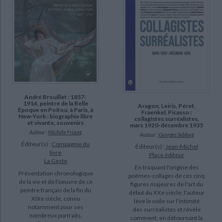
Piron, François (7)
Sanchez, Pierre (7)
Grenier, Catherine (6)
Le Bon, Laurent (6)
Macel, Christine (6)
SUPPORT
André Brouillet : 1857-
1914, peintre de la Belle
Aragon, Leiris, Péret,
livre (951)
Epoque en Poitou, à Paris, à
Fraenkel, Picasso :
New-York : biographie libre
collagistes surréalistes,
et vivante, souvenirs
revue (136)
mars 1920-décembre 1935
Auteur :
Michèle Friang
Auteur :
Georges Sebbag
poche (66)
Éditeur(s) :
Compagnie du
Éditeur(s) :
Jean-Michel
livre
IAD (15)
Place éditeur
La Geste
En traquant l'origine des
coffret (14)
Présentation chronologique
poèmes-collages de ces cinq
de la vie et de l'oeuvre de ce
document-audio (3)
figures majeures de l'art du
peintre français de la fin du
début du XXe siècle, l'auteur
XIXe siècle, connu
lève le voile sur l'intimité
notamment pour ses
SÉRIE
des surréalistes et révèle
nombreux portraits.
comment, en détournant la
CHARGEMENT...