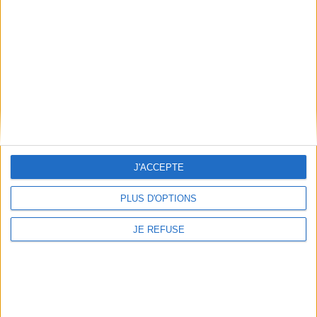
de la mobilisation à l'horreur
79,00 €
des combats, en passant pa...
Disponible chez l'éditeur
28,00 €
Expédié sous 10 à 15 j.
AJOUTER AU PANIER
AJOUTER AU PANIER
J'ACCEPTE
PLUS D'OPTIONS
JE REFUSE
Montparnasse : quand Paris
éclairait le monde
Destruction du père-
Auteur :
Mathyeu Le Bal
reconstruction du père :
écrits et entretiens, 1923-
Éditeur(s) :
Albin Michel