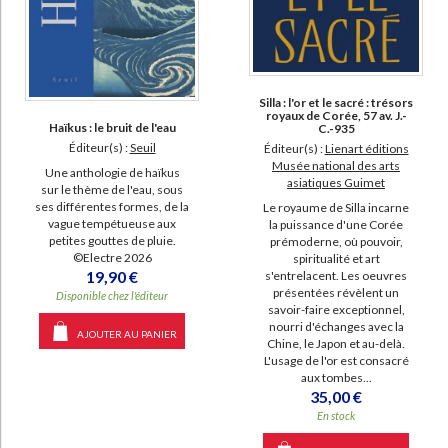
Silla : l'or et le sacré : trésors
royaux de Corée, 57 av. J.-
Haïkus : le bruit de l'eau
C.-935
Éditeur(s) :
Seuil
Éditeur(s) :
Lienart éditions
Musée national des arts
Une anthologie de haïkus
asiatiques Guimet
sur le thème de l'eau, sous
ses différentes formes, de la
Le royaume de Silla incarne
vague tempétueuse aux
la puissance d'une Corée
petites gouttes de pluie.
prémoderne, où pouvoir,
©Electre 2026
spiritualité et art
19,90 €
s'entrelacent. Les oeuvres
présentées révèlent un
Disponible chez l'éditeur
savoir-faire exceptionnel,
nourri d'échanges avec la
AJOUTER AU PANIER
Chine, le Japon et au-delà.
L'usage de l'or est consacré
aux tombes...
35,00 €
En stock