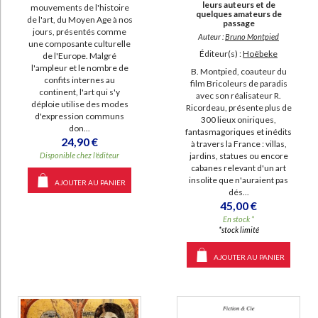
leurs auteurs et de
mouvements de l'histoire
quelques amateurs de
de l'art, du Moyen Age à nos
passage
jours, présentés comme
Auteur :
Bruno Montpied
une composante culturelle
Éditeur(s) :
Hoëbeke
de l'Europe. Malgré
l'ampleur et le nombre de
B. Montpied, coauteur du
confits internes au
film Bricoleurs de paradis
continent, l'art qui s'y
avec son réalisateur R.
déploie utilise des modes
Ricordeau, présente plus de
d'expression communs
300 lieux oniriques,
don...
fantasmagoriques et inédits
24,90 €
à travers la France : villas,
jardins, statues ou encore
Disponible chez l'éditeur
cabanes relevant d'un art
insolite que n'auraient pas
AJOUTER AU PANIER
dés...
45,00 €
En stock *
*stock limité
AJOUTER AU PANIER