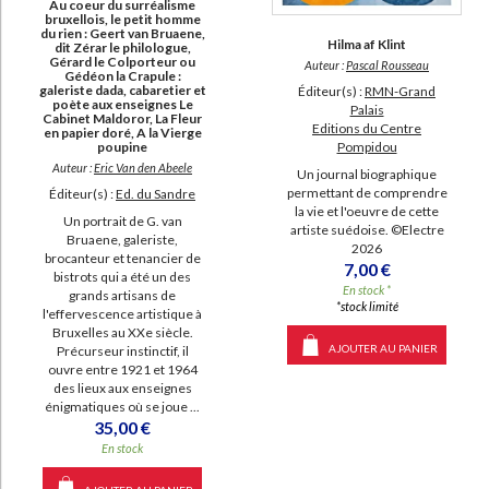
Au coeur du surréalisme
a-paraitre (31)
bruxellois, le petit homme
du rien : Geert van Bruaene,
Hilma af Klint
dit Zérar le philologue,
Gérard le Colporteur ou
Auteur :
Pascal Rousseau
Gédéon la Crapule :
galeriste dada, cabaretier et
Éditeur(s) :
RMN-Grand
poète aux enseignes Le
Palais
Cabinet Maldoror, La Fleur
Editions du Centre
en papier doré, A la Vierge
Pompidou
poupine
Auteur :
Eric Van den Abeele
Un journal biographique
permettant de comprendre
Éditeur(s) :
Ed. du Sandre
la vie et l'oeuvre de cette
Un portrait de G. van
artiste suédoise. ©Electre
Bruaene, galeriste,
2026
brocanteur et tenancier de
7,00 €
bistrots qui a été un des
En stock *
grands artisans de
*stock limité
l'effervescence artistique à
Bruxelles au XXe siècle.
AJOUTER AU PANIER
Précurseur instinctif, il
ouvre entre 1921 et 1964
des lieux aux enseignes
énigmatiques où se joue ...
35,00 €
En stock