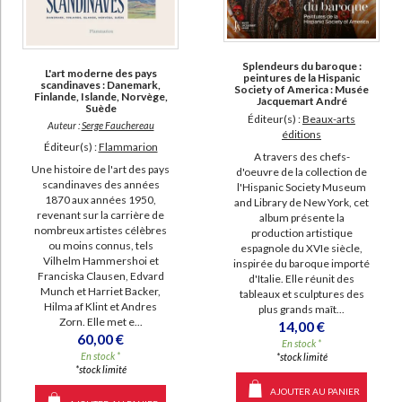
Splendeurs du baroque :
L'art moderne des pays
peintures de la Hispanic
scandinaves : Danemark,
Society of America : Musée
Finlande, Islande, Norvège,
Jacquemart André
Suède
Éditeur(s) :
Beaux-arts
Auteur :
Serge Fauchereau
éditions
Éditeur(s) :
Flammarion
A travers des chefs-
Une histoire de l'art des pays
d'oeuvre de la collection de
scandinaves des années
l'Hispanic Society Museum
1870 aux années 1950,
and Library de New York, cet
revenant sur la carrière de
album présente la
nombreux artistes célèbres
production artistique
ou moins connus, tels
espagnole du XVIe siècle,
Vilhelm Hammershoi et
inspirée du baroque importé
Franciska Clausen, Edvard
d'Italie. Elle réunit des
Munch et Harriet Backer,
tableaux et sculptures des
Hilma af Klint et Andres
plus grands maît...
Zorn. Elle met e...
14,00 €
60,00 €
En stock *
En stock *
*stock limité
*stock limité
AJOUTER AU PANIER