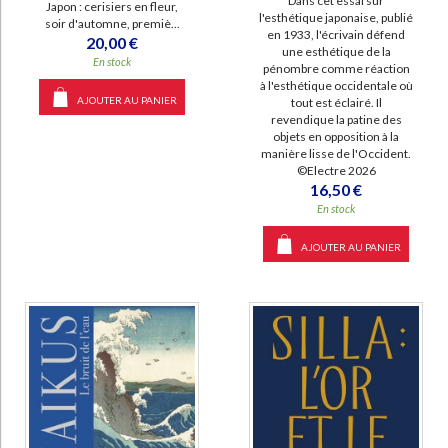
Dans cet essai sur
Japon : cerisiers en fleur,
l'esthétique japonaise, publié
soir d'automne, premiè...
en 1933, l'écrivain défend
20,00 €
une esthétique de la
En stock
pénombre comme réaction
à l'esthétique occidentale où
AJOUTER AU PANIER
tout est éclairé. Il
revendique la patine des
objets en opposition à la
manière lisse de l'Occident.
©Electre 2026
16,50 €
En stock
AJOUTER AU PANIER