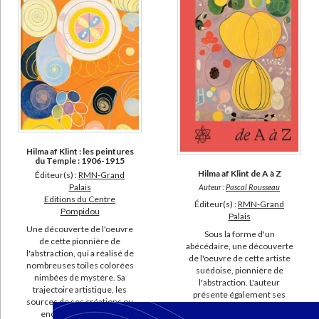
Mangelinckx, Jonathan (6)
Martin, Stéphane (6)
Association pour la diffusion internationale de l'art français (5)
Falgayrettes-Leveau, Christiane (5)
Gutierrez, Manuel (5)
SUPPORT
Hilma af Klint : les peintures
livre (1001)
du Temple : 1906-1915
Hilma af Klint de A à Z
Éditeur(s) :
RMN-Grand
revue (153)
Palais
Auteur :
Pascal Rousseau
Editions du Centre
poche (24)
Éditeur(s) :
RMN-Grand
Pompidou
Palais
IAD (16)
Une découverte de l'oeuvre
Sous la forme d'un
de cette pionnière de
coffret (14)
abécédaire, une découverte
l'abstraction, qui a réalisé de
de l'oeuvre de cette artiste
document-audio (1)
nombreuses toiles colorées
suédoise, pionnière de
nimbées de mystère. Sa
l'abstraction. L'auteur
trajectoire artistique, les
présente également ses
SÉRIE
sources de ses créations ou
diverses sources
encore la dimension
d'inspiration : broderies