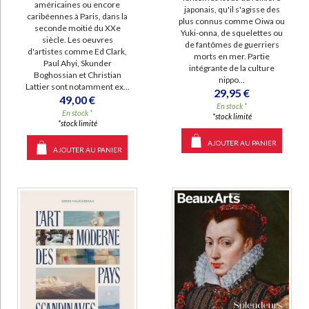
américaines ou encore
japonais, qu'il s'agisse des
caribéennes à Paris, dans la
plus connus comme Oiwa ou
seconde moitié du XXe
Yuki-onna, de squelettes ou
siècle. Les oeuvres
de fantômes de guerriers
d'artistes comme Ed Clark,
morts en mer. Partie
Paul Ahyi, Skunder
intégrante de la culture
Boghossian et Christian
nippo...
Lattier sont notamment ex...
29,95 €
49,00 €
En stock *
En stock *
*stock limité
*stock limité
AJOUTER AU PANIER
AJOUTER AU PANIER