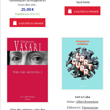
symboliques ou imaginaires
*stock limité
issus des civi...
25,00 €
AJOUTER AU PANIER
Expédié sous 10 à 15 j.
AJOUTER AU PANIER
L'art à Cuba
Auteur :
Gilbert Brownstone
Éditeur(s) :
Flammarion
Vies des artistes : vies des