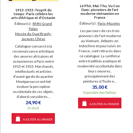
Lê Phô, Mai-Thu, Vu Cao
Dam : pionniers de l'art
1913-1923 : l'esprit du
moderne vietnamien en
temps : Paris célèbre les
France
arts d'Afrique et d'Océanie
Éditeur(s) :
Paris-Musées
Éditeur(s) :
RMN-Grand
Palais
Les parcours de ces trois
Musée du Quai Branly-
pionniers de l'art moderne
Jacques Chirac
au Vietnam, débutés en
Indochine et poursuivis en
Catalogue consacré à la
France, sont retracés dans
reconnaissance artistique
ce catalogue. La synthèse
des œuvres africaines et
entre tradition asiatique et
océaniennes à Paris entre
modernité occidentale dans
1913 et 1923. Marchands,
leurs oeuvres,
intellectuels et artistes
principalement des
d'avant-garde du quartier
peintures à l'huile e...
Montparnasse ont fait
35,00 €
évoluer la perception
occidentale de ces objets,
Disponible chez l'éditeur
d'abord considérés...
24,90 €
AJOUTER AU PANIER
En stock
AJOUTER AU PANIER