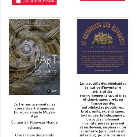
AJOUTER AU PANIER
Le gazouillis des éléphants :
tentative d'inventaire
général des
environnements spontanés
et chimériques créés en
France par des
L'art en mouvements : les
autodidactes populaires,
courants artistiques en
bruts, naïfs, excentriques,
Europe depuis le Moyen
loufoques, brindezingues,
Age
ou tout simplement
Éditeur(s) :
Nouveau Monde
inventifs, passés, présent
et en devenir, en plein air ou
éditions
sous terre (quelquefois en
intérieur), pour le plaisir de
Une analyse des grands