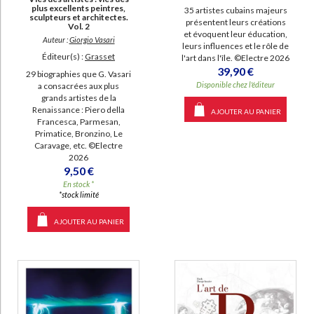
plus excellents peintres,
35 artistes cubains majeurs
sculpteurs et architectes.
présentent leurs créations
Vol. 2
et évoquent leur éducation,
Auteur :
Giorgio Vasari
leurs influences et le rôle de
Éditeur(s) :
Grasset
l'art dans l'île. ©Electre 2026
39,90 €
29 biographies que G. Vasari
Disponible chez l'éditeur
a consacrées aux plus
grands artistes de la
Renaissance : Piero della
AJOUTER AU PANIER
Francesca, Parmesan,
Primatice, Bronzino, Le
Caravage, etc. ©Electre
2026
9,50 €
En stock *
*stock limité
AJOUTER AU PANIER