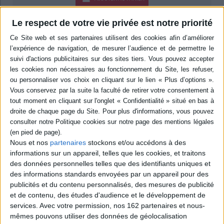
Livraison à partir de 0,01 €
Le respect de votre vie privée est notre priorité
-5 %
Retrait en magasin avec la carte Mollat
en savoir plus
Résumé
Wiesbaden, 1959. Hilde modernise le Café Engel, attirant une nouvelle
clientèle. Mais tensions familiales et secrets ressurgissent : Jean-Jacques
se rapproche d'une Française, Fritz cache quelque chose et une lettre du
passé bouleverse l'équilibre. L'avenir du café et de la famille est en jeu.
©Electre 2026
Quatrième de couverture
Nous et nos
partenaires
stockons et/ou accédons à des
informations sur un appareil, telles que les cookies, et traitons
Café Engel . Le temps de l'espoir
des données personnelles telles que des identifiants uniques et
Plongez dans les secrets du Café Engel, entre pâtisseries irrésistibles,
des informations standards envoyées par un appareil pour des
rivalités et secrets de famille.
publicités et du contenu personnalisés, des mesures de publicité
Wiesbaden, 1959. Le traditionnel Café Engel vit une seconde jeunesse
et de contenu, des études d'audience et le développement de
sous la direction de Hilde Koch. Le nouveau chef pâtissier s'avère être un
services.
Avec votre permission, nos 162 partenaires et nous-
génie en plus d'être beau garçon, et ses alléchantes créations attirent un
mêmes pouvons utiliser des données de géolocalisation
nombre de convives grandissant.