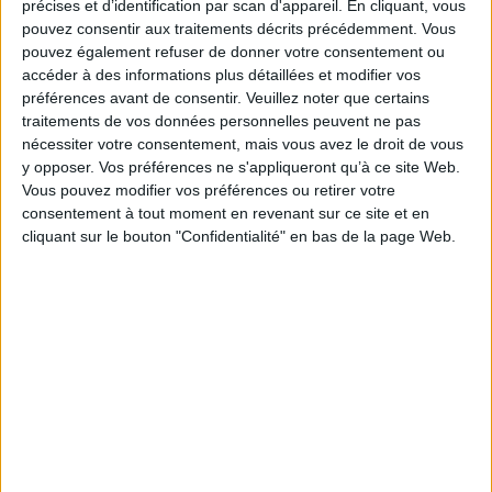
précises et d’identification par scan d'appareil. En cliquant, vous
Mais Hilde et sa cousine Luisa s'inquiètent : alors que Jean-Jacques passe
pouvez consentir aux traitements décrits précédemment. Vous
de plus en plus de temps avec la jolie Française qui l'aide dans son domaine
viticole, Fritz, le mari de Luisa, semble lui cacher quelque chose. Et,
pouvez également refuser de donner votre consentement ou
lorsqu'une lettre inattendue rouvre d'anciennes blessures du temps de la
accéder à des informations plus détaillées et modifier vos
guerre, tous les membres de la famille sont ébranlés. L'existence même du
préférences avant de consentir.
Veuillez noter que certains
Café Engel est menacée...
traitements de vos données personnelles peuvent ne pas
Fiche Technique
nécessiter votre consentement, mais vous avez le droit de vous
y opposer. Vos préférences ne s'appliqueront qu’à ce site Web.
Paru le :
06/05/2026
Vous pouvez modifier vos préférences ou retirer votre
Thématique :
Littérature Germanique - Néerlandaise
consentement à tout moment en revenant sur ce site et en
Auteur(s) :
Auteur :
Anne Jacobs
cliquant sur le bouton "Confidentialité" en bas de la page Web.
Éditeur(s) :
HarperCollins
Collection(s) :
HarperCollins poche
Contributeur(s) :
Traducteur : Corinna Gepner
Série(s) :
Café Engel
ISBN :
979-10-339-2732-7
EAN13 :
9791033927327
Reliure :
Broché