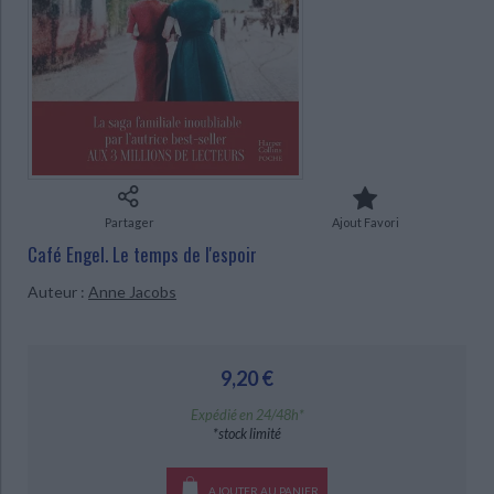
Ecologie - Environnement
Danse
Religions - Spiritualités
Bibliothèque de la Pléiade
Critique et histoire littéraire
Histoire de France
Biographies historiques
CHARGEMENT...
Classiques scolaires
Littérature ancienne et médiévale
Histoire - Généralités
Histoire des pays
Littérature de voyage
Audio - Livres lus
Histoire ancienne
Géographie
Littérature en version originale
Humour
Culture scientifique
Partager
Ajout Favori
Café Engel. Le temps de l'espoir
Auteur :
Anne Jacobs
9,20 €
Expédié en 24/48h*
*stock limité
AJOUTER AU PANIER