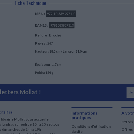
Fiche Technique
ISBN :
979-10-339-2731-0
EAN13 :
9791033927310
Reliure :
Broché
Pages :
247
Hauteur: 18.0 cm / Largeur 11.0 cm
Épaisseur: 1.7 cm
Poids: 154 g
etters Mollat !
JE
oraires
Informations
À votr
pratiques
 librairie Mollat vous accueille
Offres 
 lundi au samedi de 10h à 20h et tous
Conditions d'utilisation
es dimanches de 14h à 19h
Offres 
du site