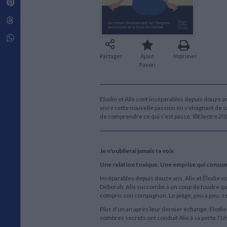
Pinterest
Techniques de construction
SCIENCE FICTION ET FANTASY
Vie familiale
Disciplines paramédicales
Matériaux de l’architecture
Littérature SF et Fantasy
Threads
Ouvrages Généraux
Urbanisme
SOCIOLOGIE
Sociologie générale
Whatsapp
Travail social
Partager
Ajout
Imprimer
Santé et société
Favori
ETHNOLOGIE
Anthropologie
Ethnologie par pays
Elodie et Alix sont inséparables depuis douze a
vivre cette nouvelle passion en s'éloignant de s
de comprendre ce qui s’est passé. ©Electre 20
Je n'oublierai jamais ta voix
Une relation toxique. Une emprise qui consume.
Inséparables depuis douze ans, Alix et Élodie v
Déborah, Alix succombe à un coup de foudre qui
compris son compagnon. Le piège, peu à peu, se
Plus d'un an après leur dernier échange, Élodie 
sombres secrets ont conduit Alix à sa perte ? Un