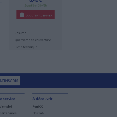
8,40 €
Expédié en 24/48h
AJOUTER AU PANIER
Résumé
Quatrième de couverture
Fiche technique
 M'INSCRIS
e service
À découvrir
d'emploi
FeniXX
Partenaires
EDRLab