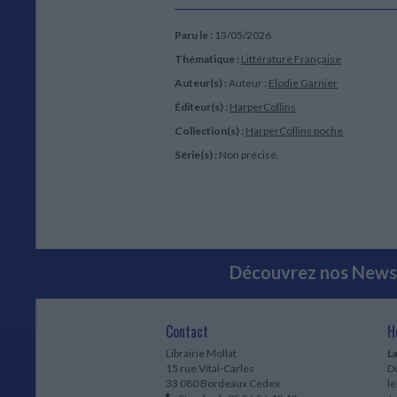
Paru le :
13/05/2026
Thématique :
Littérature Française
Auteur(s) :
Auteur :
Elodie Garnier
Éditeur(s) :
HarperCollins
Collection(s) :
HarperCollins poche
Série(s) :
Non précisé.
Découvrez nos Newsl
Contact
H
Librairie Mollat
La
15 rue Vital-Carles
Du
33 080 Bordeaux Cedex
l