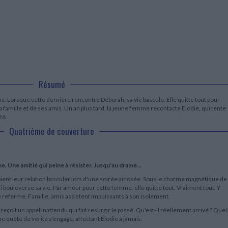
LITTÉRATURE DE VOYAGE
Dictionnaires Français
Histoire moderne
Relations et politiques
internationales
Dictionnaires Bilingues
Récits des voyageurs et des
Histoire contemporaine
explorateurs
Sécurité nationale - Défense
Langues universitaires -
BIOGRAPHIES HISTORIQUES
Dictionnaires et méthodes
ECOLOGIE - ENVIRONNEMENT
Biographies historiques
Méthodes Langues Grand public
Ecologie
Français langues étrangères
HISTOIRE - GÉNÉRALITÉS
Historiographie
Etudes historiques
Résumé
Généalogie - Héraldique
ns. Lorsque cette dernière rencontre Déborah, sa vie bascule. Elle quitte tout pour
Franc-maçonnerie
a famille et de ses amis. Un an plus tard, la jeune femme recontacte Elodie, qui tente
26
Quatrième de couverture
 Une amitié qui peine à résister. Jusqu'au drame...
oient leur relation basculer lors d'une soirée arrosée. Sous le charme magnétique de
 bouleverse sa vie. Par amour pour cette femme, elle quitte tout. Vraiment tout. Y
 referme. Famille, amis assistent impuissants à son isolement.
reçoit un appel inattendu qui fait resurgir le passé. Qu'est-il réellement arrivé ? Quel
e quête de vérité s'engage, affectant Élodie à jamais.