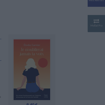
Mes Alertes
Antiquité
Mythologies
GÉOGRAPHIE
Géographie - Démographie -
Territoire
Mollat Pro
CULTURE SCIENTIFIQUE
Essais scientifique
Astronomie
s