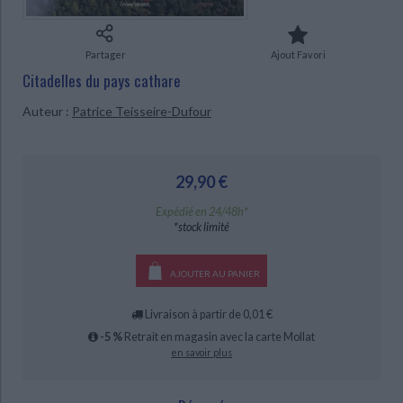
Ecologie - Environnement
Danse
Religions - Spiritualités
Bibliothèque de la Pléiade
Critique et histoire littéraire
Histoire de France
Biographies historiques
CHARGEMENT...
Classiques scolaires
Littérature ancienne et médiévale
Partager
Ajout Favori
Histoire - Généralités
Histoire des pays
Citadelles du pays cathare
Littérature de voyage
Audio - Livres lus
Histoire ancienne
Géographie
Auteur :
Patrice Teisseire-Dufour
Littérature en version originale
Humour
Culture scientifique
29,90 €
Expédié en 24/48h*
*stock limité
AJOUTER AU PANIER
Livraison à partir de 0,01 €
-5 %
Retrait en magasin avec la carte Mollat
en savoir plus