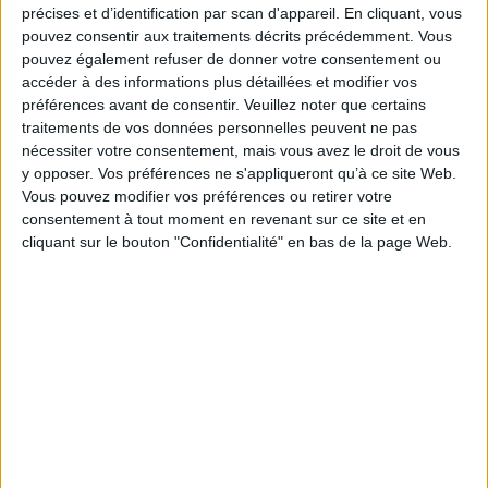
albigeois et l'inquisition, venues traquer la foi des cathares. Aujourd'hui
précises et d’identification par scan d'appareil. En cliquant, vous
encore, les citadelles en portent l'empreinte, entre résistance, spiritualité
pouvez consentir aux traitements décrits précédemment. Vous
et enjeux de frontière.
pouvez également refuser de donner votre consentement ou
Richement illustré et accessible, ce beau livre vous propose une
accéder à des informations plus détaillées et modifier vos
immersion au plus près du territoire. Une invitation à saisir l'âme de ces
préférences avant de consentir.
Veuillez noter que certains
citadelles et à comprendre une histoire qui continue de façonner
traitements de vos données personnelles peuvent ne pas
l'Occitanie.
nécessiter votre consentement, mais vous avez le droit de vous
Fiche Technique
y opposer. Vos préférences ne s'appliqueront qu’à ce site Web.
Paru le :
05/06/2026
Vous pouvez modifier vos préférences ou retirer votre
consentement à tout moment en revenant sur ce site et en
Thématique :
Châteaux et châteaux forts
cliquant sur le bouton "Confidentialité" en bas de la page Web.
Auteur(s) :
Auteur :
Patrice Teisseire-Dufour
Éditeur(s) :
Sud-Ouest
Collection(s) :
Non précisé.
Contributeur(s) :
Photographe : Paul Palau
Série(s) :
Non précisé.
ISBN :
978-2-8177-1299-4
EAN13 :
9782817712994
Reliure :
Relié