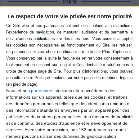
Résumé
Alors que huit forteresses du Languedoc ont été classées au patrimoine
mondial de l'Unesco, l'auteur invite à découvrir les autres châteaux qui ont
Le respect de votre vie privée est notre priorité
protégé les cathares dans le sud de la France au Moyen Age : Usson,
Durfort, Saissac, Minerve, Hautpoul, Roquefort, Bruniquel, Domme ou
encore Castelnaud. ©Electre 2026
Quatrième de couverture
Des citadelles pour horizon
Une mémoire pour héritage
Avec ses remparts accrochés au ciel, ses sentiers de crêtes balayés par le
vent et ses villages posés au coeur de paysages puissants : le Pays cathare
dévoile ici toute sa force.
À l'heure où l'Unesco distingue la Cité de Carcassonne et sept de ses
Nous et nos
partenaires
stockons et/ou accédons à des
forteresses, Termes, Aguilar, Quéribus, Peyrepertuse, Puilaurens,
informations sur un appareil, telles que les cookies, et traitons
Lastours et Montségur, réunies sous le nom de Forteresses royales du
des données personnelles telles que des identifiants uniques et
Languedoc, cet ouvrage vous invite à élargir le regard.
des informations standards envoyées par un appareil pour des
Au fil des pages, ce sont 40 châteaux et anciens villages fortifiés qui se
publicités et du contenu personnalisés, des mesures de publicité
révèlent, des Corbières au comté de Foix, du Lauragais au Quercy,
jusqu'aux marches de l'Agenais et du Périgord. Des sites parfois discrets,
et de contenu, des études d'audience et le développement de
souvent spectaculaires, toujours chargés d'histoire.
services.
Avec votre permission, nos 162 partenaires et nous-
mêmes pouvons utiliser des données de géolocalisation
e
Car ces terres ont été marquées, au XIII
siècle, par la Croisade des