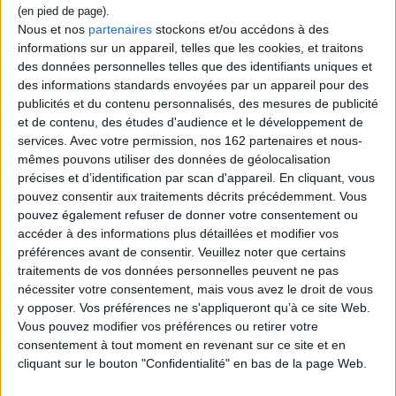
Votre premier programme : un jeu de tennis
Les Égyptiens, les Mayas et Pascal
Nous et nos
partenaires
stockons et/ou accédons à des
Des valeurs, des variables et des actions
informations sur un appareil, telles que les cookies, et traitons
Des fonctions et des pointeurs
des données personnelles telles que des identifiants uniques et
La programmation par événements
des informations standards envoyées par un appareil pour des
Classes et objets
Programmer pour le Web avec HTML, CSS et JavaScript
publicités et du contenu personnalisés, des mesures de publicité
et de contenu, des études d'audience et le développement de
services.
Avec votre permission, nos 162 partenaires et nous-
Contenus Mollat en relation
mêmes pouvons utiliser des données de géolocalisation
précises et d’identification par scan d'appareil. En cliquant, vous
pouvez consentir aux traitements décrits précédemment. Vous
Sélections de livres
pouvez également refuser de donner votre consentement ou
accéder à des informations plus détaillées et modifier vos
Sciences - Savoirs
Informatique
informatique
codage
préférences avant de consentir.
Veuillez noter que certains
Les nouveautés du rayon informatique
traitements de vos données personnelles peuvent ne pas
nécessiter votre consentement, mais vous avez le droit de vous
Les nouveautés au rayon informatique
y opposer. Vos préférences ne s'appliqueront qu’à ce site Web.
Vous pouvez modifier vos préférences ou retirer votre
consentement à tout moment en revenant sur ce site et en
cliquant sur le bouton "Confidentialité" en bas de la page Web.