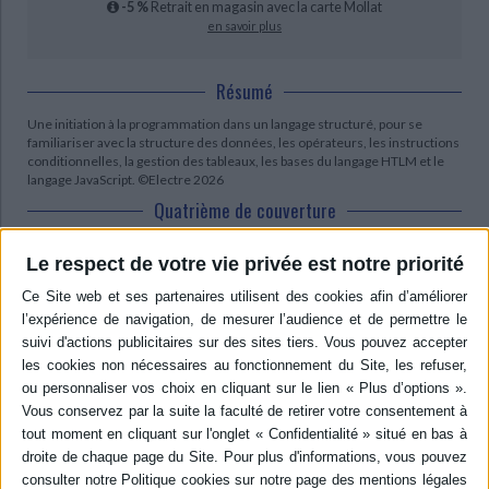
-5 %
Retrait en magasin avec la carte Mollat
en savoir plus
Résumé
Une initiation à la programmation dans un langage structuré, pour se
familiariser avec la structure des données, les opérateurs, les instructions
conditionnelles, la gestion des tableaux, les bases du langage HTLM et le
langage JavaScript. ©Electre 2026
Quatrième de couverture
Programmer pour les nuls
Le respect de votre vie privée est notre priorité
Les vrais principes de la programmation
Ce livre cherche non pas à simplifier mais à trouver ce qui est vraiment
fondamental dans l'art d'écrire un programme. Il sera profitable à celui qui
envisage de devenir programmeur comme à tous ceux qui sentent qu'il
devient indispensable de connaître les grandes lignes de cet énorme futur
numérique, avec ses contraintes. Vous apprendrez par la pratique à
compter comme le font les circuits logiques, le travail avec les valeurs
numériques et binaires, le saut conditionnel et l'appel de fonction. Des
exemples en langage C, HTML, Java et JavaScript.
Découvrez