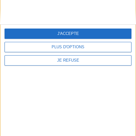
Informations pratiques
Conditions d'utilisation du site
Qui sommes-nous
J'ACCEPTE
Mentions Légales
Frais de port & Livraison
PLUS D'OPTIONS
Conditions Générales de Vente
JE REFUSE
À votre service
Offres d'emploi
Offres Partenaires
À découvrir
FeniXX
EDRLab
RetroNews
BnF : portail des métiers du livre
Cercle de la librairie