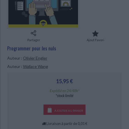
Ecologie - Environnement
Danse
Religions - Spiritualités
Bibliothèque de la Pléiade
Critique et histoire littéraire
Histoire de France
Biographies historiques
Classiques scolaires
Littérature ancienne et médiévale
Histoire - Généralités
Histoire des pays
Littérature de voyage
Audio - Livres lus
Histoire ancienne
Géographie
CHARGEMENT...
Littérature en version originale
Humour
Partager
Ajout Favori
Culture scientifique
Programmer pour les nuls
Auteur :
Olivier Engler
Auteur :
Wallace Wang
15,95 €
Expédié en 24/48h*
*stock limité
AJOUTER AU PANIER
Livraison à partir de 0,01 €