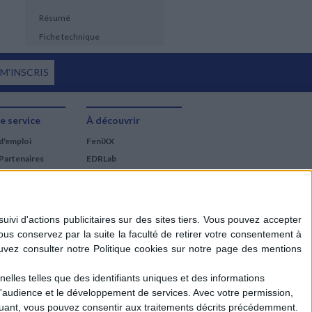
Résumé
Fiche technique
 M'INSCRIS
e service
À découvrir
d'emploi
FeniXX
Partenaires
EDRLab
RetroNews
BnF : portail des métiers
du livre
Cercle de la librairie
Les chèques cadeaux
Mollat
elles telles que des identifiants uniques et des informations
d'audience et le développement de services.
Avec votre permission,
iquant, vous pouvez consentir aux traitements décrits précédemment.