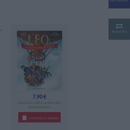
Mes Alertes
Antiquité
Mythologies
GÉOGRAPHIE
Géographie - Démographie -
Territoire
Mollat Pro
CULTURE SCIENTIFIQUE
Essais scientifique
Astronomie
7,90 €
Expédié sous 48h à compter de la
date de parution
AJOUTER AU PANIER