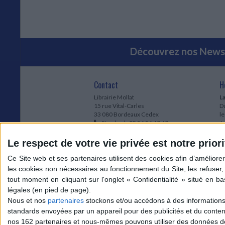
Découvrez nos Newsl
Contact
H
Librairie Mollat
La
15 rue Vital-Carles
Du
33 080 Bordeaux Cedex
l
Standard :
05 56 56 40 40
Jo
Service client mollat.com :
05 56 56 40
1e
83
* 
Le respect de votre vie privée est notre priori
Contactez-nous
à
Le
du
l
Jo
1
Nous et nos
partenaires
stockons et/ou accédons à des informations s
et
standards envoyées par un appareil pour des publicités et du conte
* 
nos 162 partenaires et nous-mêmes pouvons utiliser des données de g