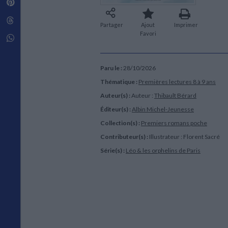
Pinterest
Techniques de construction
SCIENCE FICTION ET FANTASY
Vie familiale
Disciplines paramédicales
Matériaux de l’architecture
Littérature SF et Fantasy
Threads
Ouvrages Généraux
Urbanisme
SOCIOLOGIE
Partager
Ajout
Imprimer
Favori
Sociologie générale
Whatsapp
Travail social
Santé et société
Paru le :
28/10/2026
ETHNOLOGIE
Thématique :
Premières lectures 8 à 9 ans
Anthropologie
Auteur(s) :
Auteur :
Thibault Bérard
Ethnologie par pays
Éditeur(s) :
Albin Michel-Jeunesse
Collection(s) :
Premiers romans poche
Contributeur(s) :
Illustrateur : Florent Sacré
Série(s) :
Léo & les orphelins de Paris