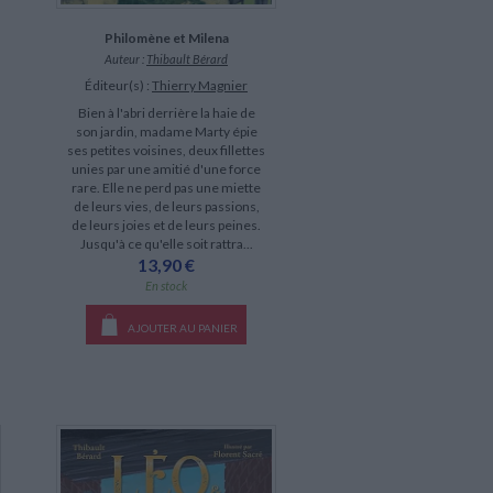
Philomène et Milena
Auteur :
Thibault Bérard
Éditeur(s) :
Thierry Magnier
Bien à l'abri derrière la haie de
son jardin, madame Marty épie
ses petites voisines, deux fillettes
unies par une amitié d'une force
rare. Elle ne perd pas une miette
de leurs vies, de leurs passions,
de leurs joies et de leurs peines.
Jusqu'à ce qu'elle soit rattra...
13,90 €
En stock
AJOUTER AU PANIER