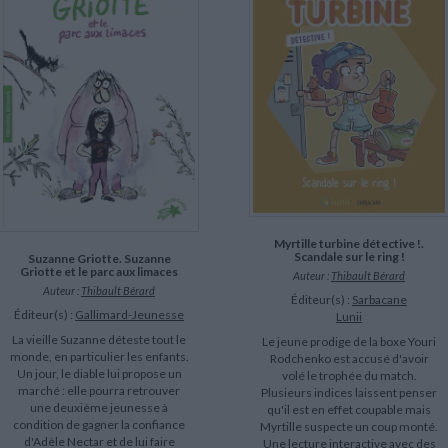
Myrtille turbine détective !.
Scandale sur le ring !
Suzanne Griotte. Suzanne
Griotte et le parc aux limaces
Auteur :
Thibault Bérard
Auteur :
Thibault Bérard
Éditeur(s) :
Sarbacane
Éditeur(s) :
Gallimard-Jeunesse
Lunii
La vieille Suzanne déteste tout le
Le jeune prodige de la boxe Youri
monde, en particulier les enfants.
Rodchenko est accusé d'avoir
Un jour, le diable lui propose un
volé le trophée du match.
marché : elle pourra retrouver
Plusieurs indices laissent penser
une deuxième jeunesse à
qu'il est en effet coupable mais
condition de gagner la confiance
Myrtille suspecte un coup monté.
d'Adèle Nectar et de lui faire
Une lecture interactive avec des