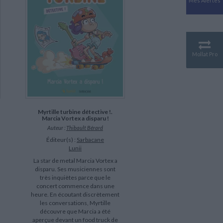
Mes Alertes
Antiquité
Mythologies
GÉOGRAPHIE
Géographie - Démographie -
Territoire
Mollat Pro
CULTURE SCIENTIFIQUE
Essais scientifique
Astronomie
Myrtille turbine détective !.
Marcia Vortex a disparu !
Auteur :
Thibault Bérard
Éditeur(s) :
Sarbacane
Lunii
La star de metal Marcia Vortex a
disparu. Ses musiciennes sont
très inquiètes parce que le
concert commence dans une
heure. En écoutant discrètement
les conversations, Myrtille
découvre que Marcia a été
aperçue devant un food truck de