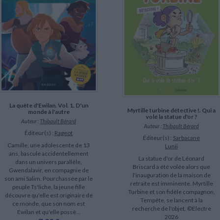
LITTÉRATURE DE VOYAGE
Dictionnaires Français
Histoire moderne
Relations et politiques
internationales
Dictionnaires Bilingues
Récits des voyageurs et des
Histoire contemporaine
explorateurs
Sécurité nationale - Défense
Langues universitaires -
BIOGRAPHIES HISTORIQUES
Dictionnaires et méthodes
ECOLOGIE - ENVIRONNEMENT
Biographies historiques
Méthodes Langues Grand public
Ecologie
Français langues étrangères
HISTOIRE - GÉNÉRALITÉS
Historiographie
Etudes historiques
Généalogie - Héraldique
Franc-maçonnerie
La quête d'Ewilan. Vol. 1. D'un
CHARGEMENT...
Myrtille turbine détective !. Qui a
monde à l'autre
volé la statue d'or ?
Auteur :
Thibault Bérard
Auteur :
Thibault Bérard
Éditeur(s) :
Rageot
Éditeur(s) :
Sarbacane
Camille, une adolescente de 13
Lunii
ans, bascule accidentellement
La statue d'or de Léonard
dans un univers parallèle,
Briscard a été volée alors que
Gwendalavir, en compagnie de
l'inauguration de la maison de
son ami Salim. Pourchassée par le
retraite est imminente. Myrtille
peuple Ts'liche, la jeune fille
Turbine et son fidèle compagnon,
découvre qu'elle est originaire de
Tempête, se lancent à la
ce monde, que son nom est
recherche de l'objet. ©Electre
Ewilan et qu'elle possè...
2026