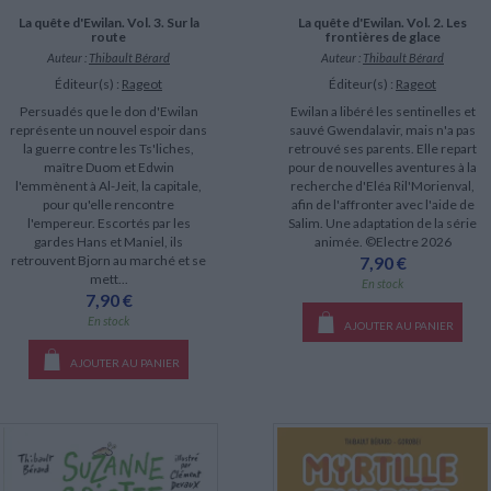
La quête d'Ewilan. Vol. 3. Sur la
La quête d'Ewilan. Vol. 2. Les
route
frontières de glace
Auteur :
Thibault Bérard
Auteur :
Thibault Bérard
Éditeur(s) :
Rageot
Éditeur(s) :
Rageot
Persuadés que le don d'Ewilan
Ewilan a libéré les sentinelles et
représente un nouvel espoir dans
sauvé Gwendalavir, mais n'a pas
la guerre contre les Ts'liches,
retrouvé ses parents. Elle repart
maître Duom et Edwin
pour de nouvelles aventures à la
l'emmènent à Al-Jeit, la capitale,
recherche d'Eléa Ril'Morienval,
pour qu'elle rencontre
afin de l'affronter avec l'aide de
l'empereur. Escortés par les
Salim. Une adaptation de la série
gardes Hans et Maniel, ils
animée. ©Electre 2026
retrouvent Bjorn au marché et se
7,90 €
mett...
En stock
7,90 €
En stock
AJOUTER AU PANIER
AJOUTER AU PANIER