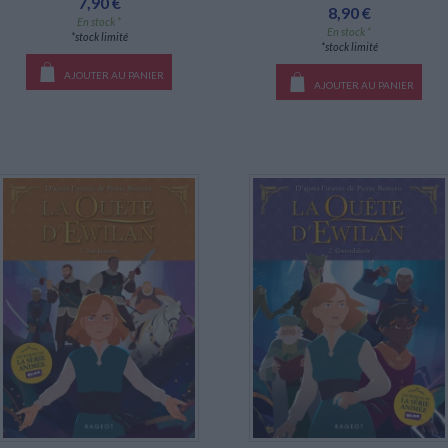
7,90 €
8,90 €
En stock *
En stock *
*stock limité
*stock limité
AJOUTER AU PANIER
AJOUTER AU PANIER