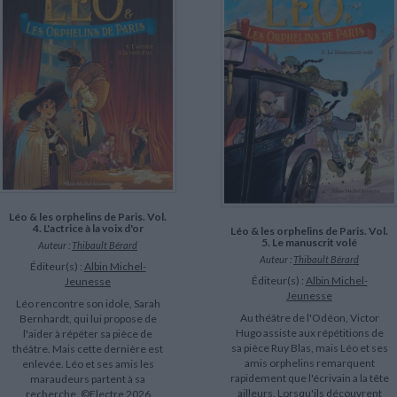
Léo & les orphelins de Paris. Vol.
4. L'actrice à la voix d'or
Léo & les orphelins de Paris. Vol.
5. Le manuscrit volé
Auteur :
Thibault Bérard
Auteur :
Thibault Bérard
Éditeur(s) :
Albin Michel-
Éditeur(s) :
Albin Michel-
Jeunesse
Jeunesse
Léo rencontre son idole, Sarah
Au théâtre de l'Odéon, Victor
Bernhardt, qui lui propose de
Hugo assiste aux répétitions de
l'aider à répéter sa pièce de
sa pièce Ruy Blas, mais Léo et ses
théâtre. Mais cette dernière est
amis orphelins remarquent
enlevée. Léo et ses amis les
rapidement que l'écrivain a la tête
maraudeurs partent à sa
ailleurs. Lorsqu'ils découvrent
recherche. ©Electre 2026