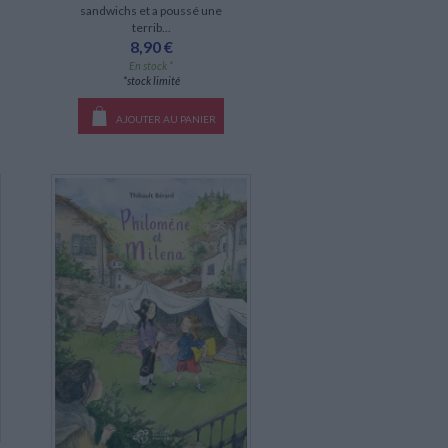
sandwichs et a poussé une
terrib...
8,90 €
En stock *
*stock limité
AJOUTER AU PANIER