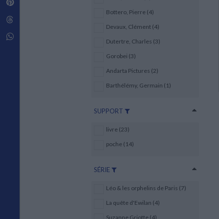
Pinterest
Techniques de construction
SCIENCE FICTION ET FANTASY
Vie familiale
Disciplines paramédicales
Bottero, Pierre (4)
Matériaux de l’architecture
Littérature SF et Fantasy
Threads
Ouvrages Généraux
Urbanisme
SOCIOLOGIE
Devaux, Clément (4)
Sociologie générale
Whatsapp
Dutertre, Charles (3)
Travail social
Santé et société
Gorobei (3)
Andarta Pictures (2)
ETHNOLOGIE
Anthropologie
Barthélémy, Germain (1)
Ethnologie par pays
SUPPORT
livre (23)
poche (14)
SÉRIE
Léo & les orphelins de Paris (7)
La quête d'Ewilan (4)
Suzanne Griotte (4)