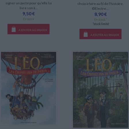
signer un pacte pour qu'elle lui
choix à faire au fil de l'histoire.
livre son â...
©Electre ...
9,50 €
8,90 €
En stock
En stock *
*stock limité
AJOUTER AU PANIER
AJOUTER AU PANIER