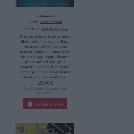
La demeure
Auteur :
Thibault Bérard
Éditeur(s) :
Bayard Jeunesse
Marqué par la perte de sa mère,
Silvère entraîne ses amis Faïza,
Amandine et Olaf dans une
maison abandonnée aux abords
de leur village, réputée hantée
par les âmes d'une lignée
maudite. Très vite, la demeure
semble prendre vie et devient le
théâtre d'une descente au...
15,90 €
Bientôt disponible, commandez
maintenant
AJOUTER AU PANIER