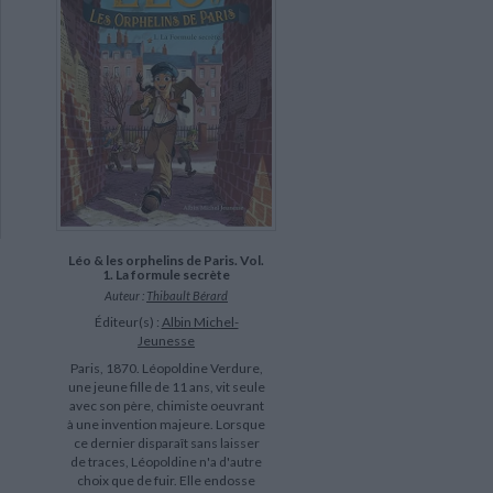
Léo & les orphelins de Paris. Vol.
1. La formule secrète
Auteur :
Thibault Bérard
Éditeur(s) :
Albin Michel-
Jeunesse
Paris, 1870. Léopoldine Verdure,
une jeune fille de 11 ans, vit seule
avec son père, chimiste oeuvrant
à une invention majeure. Lorsque
ce dernier disparaît sans laisser
de traces, Léopoldine n'a d'autre
choix que de fuir. Elle endosse