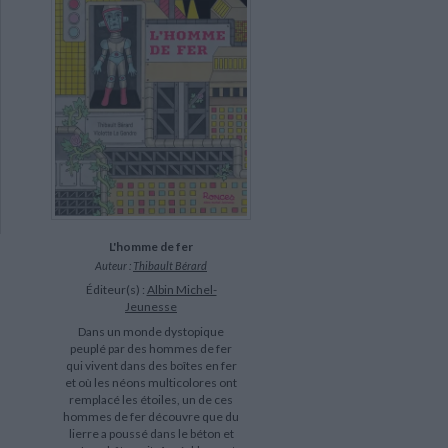
L'homme de fer
Auteur :
Thibault Bérard
Éditeur(s) :
Albin Michel-
Jeunesse
Dans un monde dystopique
peuplé par des hommes de fer
qui vivent dans des boîtes en fer
et où les néons multicolores ont
remplacé les étoiles, un de ces
hommes de fer découvre que du
lierre a poussé dans le béton et