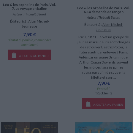
Léo & les orphelins de Paris. Vol.
Léo & les orphelins de Paris. Vol.
7. Le voyage en ballon
6. La demande de rançon
Auteur :
Thibault Bérard
Auteur :
Thibault Bérard
Éditeur(s) :
Albin Michel-
Éditeur(s) :
Albin Michel-
Jeunesse
Jeunesse
7,90 €
Paris, 1871. Léo et un groupe de
Bientôt disponible, commandez
jeunes maraudeurs sont chargés
maintenant
de retrouver Beatrix Potter, la
future autrice, enlevée à Paris.
AJOUTER AU PANIER
Aidés par un jeune Britannique,
Arthur Conan Doyle, ils suivent
les indices laissés par les
ravisseurs afin de sauver la
fillette et son i...
7,90 €
En stock *
*stock limité
AJOUTER AU PANIER