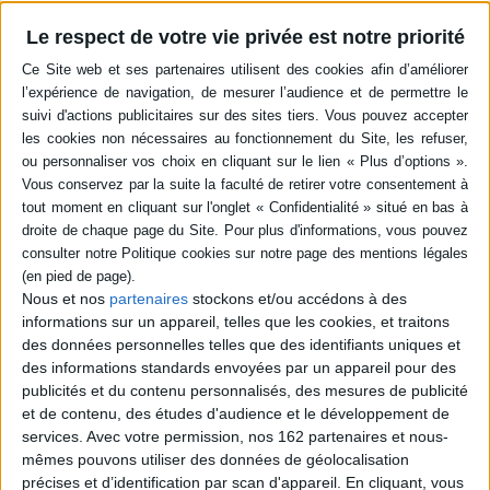
Des contributions de chercheurs français et espagnols en linguistique, en
Le respect de votre vie privée est notre priorité
analyse du discours et en didactique des langues sur la manipulation, prise
tant au sens premier que dérivé du terme, que l'argumentation peut
produire sur le langage. ©Electre 2026
Quatrième de couverture
L'argumentation est au coeur des préoccupations de ceux qui ont pour
vocation de « manipuler » la langue, que ce soit pour transmettre des
informations et des savoirs, pour agir sur autrui et communiquer ou pour
étudier la langue dans ses dimensions interlocutive, dialogique et
pragmatique. À la croisée de différentes disciplines scientifiques ayant la
langue comme composante transversale - l'analyse de discours, la
linguistique textuelle, la didactique des langues, la communication, la
pragmatique - l'argumentation est également soumise à une évolution
Nous et nos
partenaires
stockons et/ou accédons à des
exponentielle des outils et techniques de diffusion et de traitement des
informations sur un appareil, telles que les cookies, et traitons
données qui rapprochent les locuteurs dans le temps et l'espace. Ce
des données personnelles telles que des identifiants uniques et
contexte de mondialisation et d'évolution technologique influe
considérablement sur la forme, le contenu, la structure, l'impact et l'enjeu
des informations standards envoyées par un appareil pour des
des discours argumentatifs. Cet ouvrage collectif réunit les contributions
publicités et du contenu personnalisés, des mesures de publicité
de chercheurs en linguistique, analyse de discours et didactique du
et de contenu, des études d'audience et le développement de
français sur objectif spécifique et universitaire autour de la notion de
services.
Avec votre permission, nos 162 partenaires et nous-
manipulation, au sens premier et au sens dérivé du terme, que
mêmes pouvons utiliser des données de géolocalisation
l'argumentation peut produire sur le langage. Il propose un double regard
franco-espagnol en croisant les articles de collègues français et espagnols
précises et d’identification par scan d'appareil. En cliquant, vous