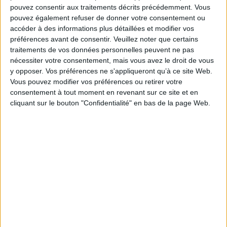
afin d'enrichir l'analyse de cette notion très actuelle.
pouvez consentir aux traitements décrits précédemment. Vous
Fiche Technique
pouvez également refuser de donner votre consentement ou
accéder à des informations plus détaillées et modifier vos
Paru le :
06/11/2014
préférences avant de consentir.
Veuillez noter que certains
Thématique :
Linguistique
traitements de vos données personnelles peuvent ne pas
Auteur(s) :
Non précisé.
nécessiter votre consentement, mais vous avez le droit de vous
y opposer. Vos préférences ne s'appliqueront qu’à ce site Web.
Éditeur(s) :
Artois Presses Université
Vous pouvez modifier vos préférences ou retirer votre
Collection(s) :
Etudes linguistiques
consentement à tout moment en revenant sur ce site et en
Contributeur(s) :
Editeur scientifique (ou intellectuel) : Jan Goes - Editeur
cliquant sur le bouton "Confidentialité" en bas de la page Web.
scientifique (ou intellectuel) : Carmen Pineira-Tresmontant - Editeur
scientifique (ou intellectuel) : Jean-Marc Mangiante - Editeur scientifique
(ou intellectuel) : Françoise Olmo
Série(s) :
Non précisé.
ISBN :
978-2-84832-191-2
EAN13 :
9782848321912
Reliure :
Broché
Pages :
326
Hauteur: 24.0 cm / Largeur 16.0 cm