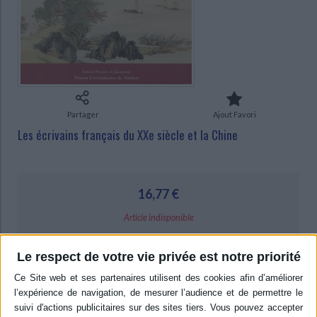
Ecologie - Environnement
Danse
Religions - Spiritualités
Bibliothèque de la Pléiade
Critique et histoire littéraire
Histoire de France
Biographies historiques
Classiques scolaires
Littérature ancienne et médiévale
Histoire - Généralités
Histoire des pays
Littérature de voyage
Audio - Livres lus
Histoire ancienne
Géographie
Littérature en version originale
Humour
Culture scientifique
Partager
Ajout Favori
Les écrivains français du XXe siècle et la Chine
16,77 €
Article indisponible
Livraison à partir de 0,01 €
Le respect de votre vie privée est notre priorité
-5 %
Retrait en magasin avec la carte Mollat
en savoir plus
Résumé