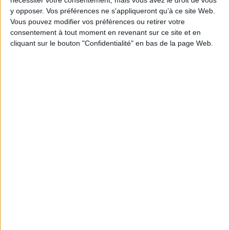
nécessiter votre consentement, mais vous avez le droit de vous
Pages :
276
y opposer. Vos préférences ne s'appliqueront qu’à ce site Web.
Hauteur: 24.0 cm / Largeur 16.0 cm
Vous pouvez modifier vos préférences ou retirer votre
consentement à tout moment en revenant sur ce site et en
cliquant sur le bouton "Confidentialité" en bas de la page Web.
Épaisseur: 2.2 cm
Poids: 505 g
Découvrez nos Newsletters Mollat !
JE M'INSCRIS
Informations pratiques
Conditions d'utilisation du site
Qui sommes-nous
Mentions Légales
Frais de port & Livraison
Conditions Générales de Vente