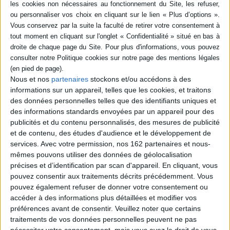
Comporte des contributions sur la représentation de la Chine dans
l'oeuvre littéraire du XXe siècle et plus précisément sur l'investigation de
l'empreinte et de l'imaginaire de la Chine relatés par ces écrivains.
L'ouvrage apporte un éclairage littéraire, philosophique et historique.
©Electre 2026
Fiche Technique
Paru le :
15/03/2001
Nous et nos
partenaires
stockons et/ou accédons à des
informations sur un appareil, telles que les cookies, et traitons
Thématique :
Linguistique
des données personnelles telles que des identifiants uniques et
Auteur(s) :
Non précisé.
des informations standards envoyées par un appareil pour des
Éditeur(s) :
Artois Presses Université
publicités et du contenu personnalisés, des mesures de publicité
Collection(s) :
Lettres et civilisations étrangères
et de contenu, des études d'audience et le développement de
services.
Avec votre permission, nos 162 partenaires et nous-
Contributeur(s) :
Editeur scientifique (ou intellectuel) : Christian
mêmes pouvons utiliser des données de géolocalisation
Morzewski - Editeur scientifique (ou intellectuel) : Lin Sen Quian
précises et d’identification par scan d'appareil. En cliquant, vous
Série(s) :
Non précisé.
pouvez consentir aux traitements décrits précédemment. Vous
ISBN :
Non précisé.
pouvez également refuser de donner votre consentement ou
accéder à des informations plus détaillées et modifier vos
EAN13 :
9782910663575
préférences avant de consentir.
Veuillez noter que certains
traitements de vos données personnelles peuvent ne pas
Reliure :
Broché