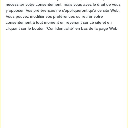
EAN13 :
9782862721286
nécessiter votre consentement, mais vous avez le droit de vous
y opposer. Vos préférences ne s'appliqueront qu’à ce site Web.
Reliure :
Broché
Vous pouvez modifier vos préférences ou retirer votre
Pages :
150
consentement à tout moment en revenant sur ce site et en
Hauteur: 24.0 cm / Largeur 16.0 cm
cliquant sur le bouton "Confidentialité" en bas de la page Web.
Épaisseur: 1.3 cm
Poids: 400 g
Découvrez nos Newsletters Mollat !
JE M'INSCRIS
Informations pratiques
Conditions d'utilisation du site
Qui sommes-nous
Mentions Légales