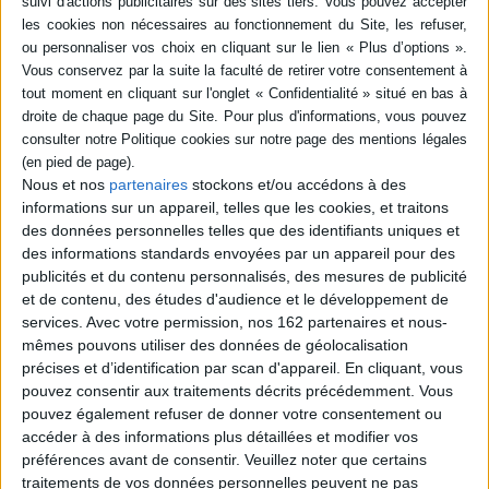
en savoir plus
Résumé
Des recherches dans le domaine du lexique de la pathologie qui concerne
les mots grecs, notamment le mot catalepsie; les mots latins, comme
épilepsie, avec les usages d'auteurs parmi lesquels : Cassius Felix ou
Caelius Aurelianus. ©Electre 2026
Fiche Technique
Nous et nos
partenaires
stockons et/ou accédons à des
informations sur un appareil, telles que les cookies, et traitons
Paru le :
20/02/1998
des données personnelles telles que des identifiants uniques et
Thématique :
Linguistique
des informations standards envoyées par un appareil pour des
publicités et du contenu personnalisés, des mesures de publicité
Auteur(s) :
Non précisé.
et de contenu, des études d'audience et le développement de
Éditeur(s) :
Presses universitaires de Saint-Etienne
services.
Avec votre permission, nos 162 partenaires et nous-
Collection(s) :
Mémoires du Centre Jean Palerne
mêmes pouvons utiliser des données de géolocalisation
Contributeur(s) :
Editeur scientifique (ou intellectuel) : Guy Sabbah -
précises et d’identification par scan d'appareil. En cliquant, vous
Editeur scientifique (ou intellectuel) : Armelle Debru
pouvez consentir aux traitements décrits précédemment. Vous
pouvez également refuser de donner votre consentement ou
Série(s) :
Non précisé.
accéder à des informations plus détaillées et modifier vos
ISBN :
Non précisé.
préférences avant de consentir.
Veuillez noter que certains
traitements de vos données personnelles peuvent ne pas