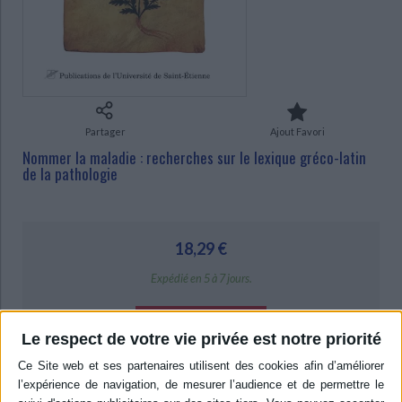
CHARGEMENT...
Ecologie - Environnement
Danse
Religions - Spiritualités
Bibliothèque de la Pléiade
Critique et histoire littéraire
Histoire de France
Biographies historiques
Classiques scolaires
Littérature ancienne et médiévale
Histoire - Généralités
Histoire des pays
Littérature de voyage
Audio - Livres lus
Histoire ancienne
Géographie
Littérature en version originale
Humour
Partager
Ajout Favori
Culture scientifique
Nommer la maladie : recherches sur le lexique gréco-latin
de la pathologie
18,29 €
Expédié en 5 à 7 jours.
AJOUTER AU PANIER
Le respect de votre vie privée est notre priorité
Livraison à partir de 0,01 €
-5 %
Retrait en magasin avec la carte Mollat