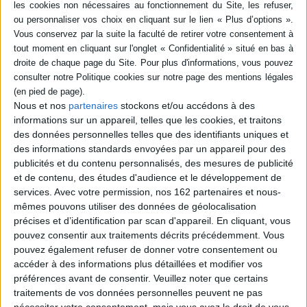
Situé à mi-chemin du vaste cycle romanesque des Rougon-Macquart, Au
Bonheur des Dames est un des rares romans de Zola à proposer un
épilogue optimiste, même si sa description du grand magasin n'oublie pas
de dénoncer le darwinisme social et "la misère sacrée des vaincus".
Mais l'enjeu du roman est sans doute ailleurs, dans la capacité de l'écriture
de Zola à maîtriser le réel pour en faire le matériau d'un univers imaginaire
complexe.
Nous et nos
partenaires
stockons et/ou accédons à des
Fiche Technique
informations sur un appareil, telles que les cookies, et traitons
des données personnelles telles que des identifiants uniques et
Paru le :
04/07/2000
des informations standards envoyées par un appareil pour des
Thématique :
Livres classiques Lycée
Para Seconde
Philosophie - Français
publicités et du contenu personnalisés, des mesures de publicité
Terminale
et de contenu, des études d'audience et le développement de
Auteur(s) :
Auteur :
Emile Zola
services.
Avec votre permission, nos 162 partenaires et nous-
mêmes pouvons utiliser des données de géolocalisation
Éditeur(s) :
Larousse
précises et d’identification par scan d'appareil. En cliquant, vous
Collection(s) :
Petits classiques Larousse
pouvez consentir aux traitements décrits précédemment. Vous
Série(s) :
Non précisé.
pouvez également refuser de donner votre consentement ou
accéder à des informations plus détaillées et modifier vos
ISBN :
Non précisé.
préférences avant de consentir.
Veuillez noter que certains
traitements de vos données personnelles peuvent ne pas
EAN13 :
9782035881120