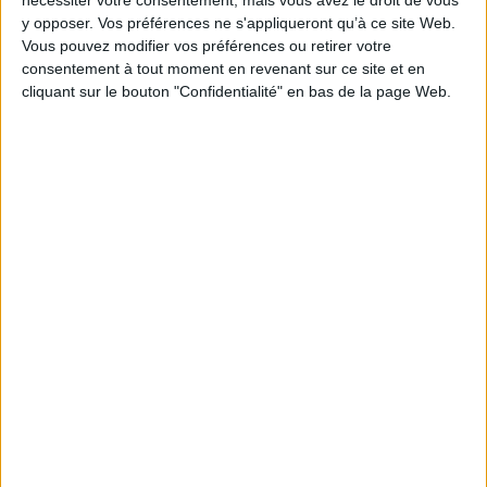
nécessiter votre consentement, mais vous avez le droit de vous
Reliure :
Broché
y opposer. Vos préférences ne s'appliqueront qu’à ce site Web.
Vous pouvez modifier vos préférences ou retirer votre
Hauteur: 18.0 cm / Largeur 11.0 cm
consentement à tout moment en revenant sur ce site et en
cliquant sur le bouton "Confidentialité" en bas de la page Web.
Épaisseur: 1.5 cm
Poids: 268 g
Découvrez nos Newsletters Mollat !
JE M'INSCRIS
Informations pratiques
Conditions d'utilisation du site
Qui sommes-nous
Mentions Légales
Frais de port & Livraison
Conditions Générales de Vente