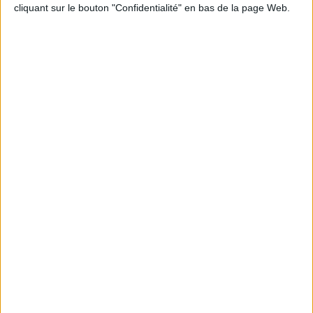
cliquant sur le bouton "Confidentialité" en bas de la page Web.
Informations pratiques
Conditions d'utilisation du site
Qui sommes-nous
Mentions Légales
Frais de port & Livraison
Conditions Générales de Vente
À votre service
Offres d'emploi
Offres Partenaires
À découvrir
FeniXX
EDRLab
RetroNews
BnF : portail des métiers du livre