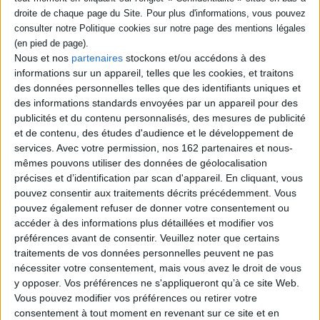
Thématique :
Outils de bilan
Auteur(s) :
Auteur :
Michel Gauquelin
Auteur :
Françoise Gauquelin
Éditeur(s) :
Marabout
Nous et nos
partenaires
stockons et/ou accédons à des
Collection(s) :
Guides Marabout
informations sur un appareil, telles que les cookies, et traitons
Série(s) :
Non précisé.
des données personnelles telles que des identifiants uniques et
des informations standards envoyées par un appareil pour des
ISBN :
Non précisé.
publicités et du contenu personnalisés, des mesures de publicité
EAN13 :
et de contenu, des études d'audience et le développement de
9782501007900
services.
Avec votre permission, nos 162 partenaires et nous-
Reliure :
Broché
mêmes pouvons utiliser des données de géolocalisation
Pages :
288
précises et d’identification par scan d'appareil. En cliquant, vous
pouvez consentir aux traitements décrits précédemment. Vous
Hauteur: 18.0 cm / Largeur 12.0 cm
pouvez également refuser de donner votre consentement ou
accéder à des informations plus détaillées et modifier vos
Poids: 0 g
préférences avant de consentir.
Veuillez noter que certains
traitements de vos données personnelles peuvent ne pas
nécessiter votre consentement, mais vous avez le droit de vous
Découvrez nos Newsletters Mollat !
y opposer. Vos préférences ne s'appliqueront qu’à ce site Web.
Vous pouvez modifier vos préférences ou retirer votre
JE M'INSCRIS
consentement à tout moment en revenant sur ce site et en