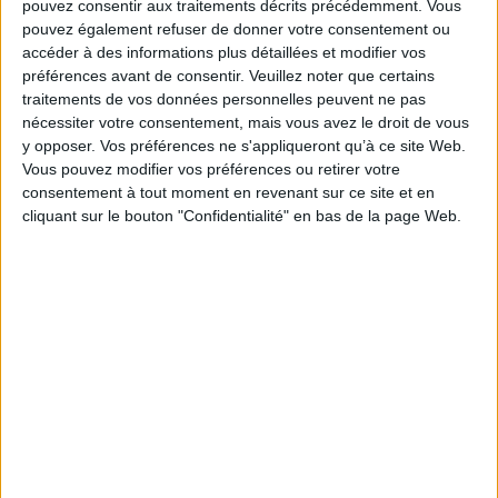
Lorsque l'enfant s'expose : Bernard Golse
distingue les pathologies
pouvez consentir aux traitements décrits précédemment. Vous
véritablement nouvelles et les effets médiatiques tout en nous mettant en
pouvez également refuser de donner votre consentement ou
garde contre le culte de la performance.
accéder à des informations plus détaillées et modifier vos
Fiche Technique
préférences avant de consentir.
Veuillez noter que certains
traitements de vos données personnelles peuvent ne pas
Paru le :
13/01/2010
nécessiter votre consentement, mais vous avez le droit de vous
Thématique :
Psychologie de l'enfant - Généralités
y opposer. Vos préférences ne s'appliqueront qu’à ce site Web.
Auteur(s) :
Auteur :
Boris Cyrulnik
Auteur :
Bernard Golse
Auteur :
Myriam
Vous pouvez modifier vos préférences ou retirer votre
Szejer
consentement à tout moment en revenant sur ce site et en
Éditeur(s) :
Marabout
cliquant sur le bouton "Confidentialité" en bas de la page Web.
Collection(s) :
Marabout
Contributeur(s) :
Directeur de publication : Brigitte Canuel
Série(s) :
Non précisé.
ISBN :
978-2-501-06458-3
EAN13 :
9782501064583
Reliure :
Broché
Pages :
120
Hauteur: 18.0 cm / Largeur 13.0 cm