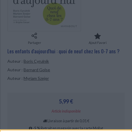
Ecologie - Environnement
Danse
Religions - Spiritualités
Bibliothèque de la Pléiade
Critique et histoire littéraire
CHARGEMENT...
Histoire de France
Biographies historiques
Classiques scolaires
Littérature ancienne et médiévale
Histoire - Généralités
Histoire des pays
Littérature de voyage
Audio - Livres lus
Histoire ancienne
Géographie
Littérature en version originale
Humour
Partager
Ajout Favori
Culture scientifique
Les enfants d'aujourd'hui : quoi de neuf chez les 0-7 ans ?
Auteur :
Boris Cyrulnik
Auteur :
Bernard Golse
Auteur :
Myriam Szejer
5,99 €
Article indisponible
Livraison à partir de 0,01 €
-5 %
Retrait en magasin avec la carte Mollat