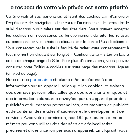
en savoir plus
Le respect de votre vie privée est notre priorité
Résumé
Trois pédospychiatres décrivent les mutations du développement
psychique de l'enfant depuis sa naissance : les changements actuels dans
la manière de tisser les premiers liens, les nouvelles conditions
d'apprentissage et d'autonomie, les pathologies nouvelles et le culte de la
performance. ©Electre 2026
Quatrième de couverture
Les enfants d'aujourd'hui
Quoi de neuf chez les 0-7 ans ?
Nous et nos
partenaires
stockons et/ou accédons à des
informations sur un appareil, telles que les cookies, et traitons
Trois des plus grands spécialistes de la pédiatrie française confient leur
regard sur l'enfant d'aujourd'hui.
des données personnelles telles que des identifiants uniques et
des informations standards envoyées par un appareil pour des
Lorsque l'enfant paraît : Myriam Szejer
s'arrête sur les changements
actuels dans la manière d'attendre un bébé, de tisser les premiers liens et
publicités et du contenu personnalisés, des mesures de publicité
d'inventer une famille.
et de contenu, des études d'audience et le développement de
services.
Avec votre permission, nos 162 partenaires et nous-
Lorsque l'enfant découvre : Boris Cyrulnik
s'interroge sur les nouvelles
conditions dans lesquelles l'enfant fait ses apprentissages, les grandes
mêmes pouvons utiliser des données de géolocalisation
étapes de son autonomie, et la violence dont il peut être victime.
précises et d’identification par scan d'appareil. En cliquant, vous