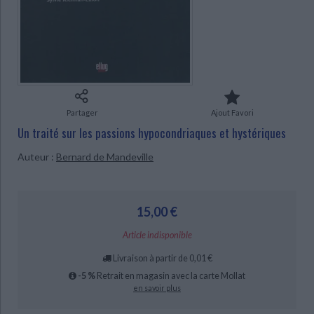
Ecologie - Environnement
Danse
Religions - Spiritualités
Bibliothèque de la Pléiade
Critique et histoire littéraire
Histoire de France
Biographies historiques
CHARGEMENT...
Classiques scolaires
Littérature ancienne et médiévale
Histoire - Généralités
Histoire des pays
Littérature de voyage
Audio - Livres lus
Histoire ancienne
Géographie
Littérature en version originale
Humour
Culture scientifique
Partager
Ajout Favori
Un traité sur les passions hypocondriaques et hystériques
Auteur :
Bernard de Mandeville
15,00 €
Article indisponible
Livraison à partir de 0,01 €
-5 %
Retrait en magasin avec la carte Mollat
en savoir plus