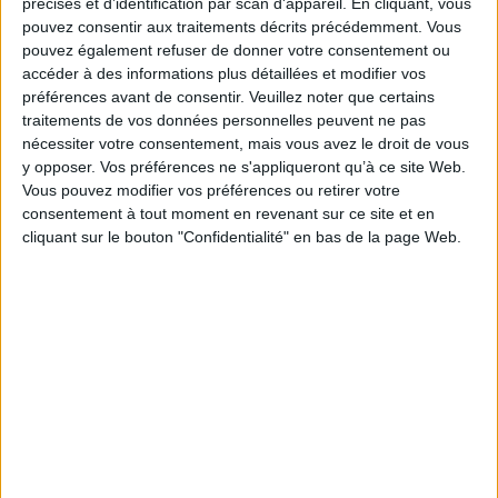
précises et d’identification par scan d'appareil. En cliquant, vous
e
XVII
siècle avec la parution de l'oeuvre majeure de Robert Burton (
The
pouvez consentir aux traitements décrits précédemment. Vous
Anatomy of Melancholy
) en 1621, et devient ce «mal anglais» que décrira
pouvez également refuser de donner votre consentement ou
George Cheyne un siècle plus tard (
The English Malady
), en 1733, soit trois
accéder à des informations plus détaillées et modifier vos
ans seulement après la seconde édition révisée et augmentée du
Traité
de
Mandeville.
préférences avant de consentir.
Veuillez noter que certains
Fiche Technique
traitements de vos données personnelles peuvent ne pas
nécessiter votre consentement, mais vous avez le droit de vous
Paru le :
22/03/2012
y opposer. Vos préférences ne s'appliqueront qu’à ce site Web.
Thématique :
Textes des Philosophes
Vous pouvez modifier vos préférences ou retirer votre
consentement à tout moment en revenant sur ce site et en
Auteur(s) :
Auteur :
Bernard de Mandeville
cliquant sur le bouton "Confidentialité" en bas de la page Web.
Éditeur(s) :
ELLUG
Collection(s) :
Paroles d'ailleurs
Contributeur(s) :
Préfacier : Sylvie Kleiman-Lafon - Traducteur : Sylvie
Kleiman-Lafon - Editeur scientifique (ou intellectuel) : Sylvie Kleiman-
Lafon
Série(s) :
Non précisé.
ISBN :
978-2-84310-221-9
EAN13 :
9782843102219
Reliure :
Broché sous jaquette