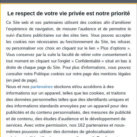
Résumé
Le respect de votre vie privée est notre priorité
Ce traité fait entendre un discours pragmatique sur la relation entre le
malade et le patient qui place avant tout la parole et le récit de soi au centre
du processus de guérison, annonçant la cure par la parole théorisée et
utilisée par la psychanalyse. La forme du dialogue ne relève donc pas
uniquement d’une stratégie didactique, elle est le véhicule de la cure et la
cure elle-même. ©Electre 2026
Quatrième de couverture
De l'oeuvre très riche de Bernard Mandeville, la postérité n'a guère retenu
que la très controversée
Fable des abeilles
, qui lui vaut encore aujourd'hui
de passer pour l'apôtre du libéralisme le plus cynique. Son
Traité
des
passions hypocondriaques et hystériques, seul ouvrage médical de ce
médecin philosophe, fait partie de ses oeuvres les moins connues en
Nous et nos
partenaires
stockons et/ou accédons à des
Grande-Bretagne comme en France.
informations sur un appareil, telles que les cookies, et traitons
Il mérite cependant d'être lu à plus d'un titre, car Mandeville y fait entendre
des données personnelles telles que des identifiants uniques et
un discours pragmatique étonnamment moderne sur la relation entre le
des informations standards envoyées par un appareil pour des
malade et le patient. La parole et le récit de soi sont au centre du processus
publicités et du contenu personnalisés, des mesures de publicité
de guérison, et annoncent la cure par la parole théorisée par la
psychanalyse. La forme du dialogue n'y est pas une simple stratégie
et de contenu, des études d'audience et le développement de
didactique, elle est le véhicule de la cure et la cure elle-même.
services.
Avec votre permission, nos 162 partenaires et nous-
mêmes pouvons utiliser des données de géolocalisation
Le
Traité
de Mandeville s'inscrit également dans une tradition de réflexion
sur la mélancolie qui remonte à l'antiquité mais qui affirme son actualité au