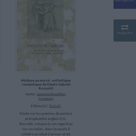
Mes Alertes
Antiquité
Mythologies
GÉOGRAPHIE
Géographie - Démographie -
Territoire
Mollat Pro
CULTURE SCIENTIFIQUE
Essais scientifique
Astronomie
Méduse au miroir : esthétique
romantique de Dante Gabriel
Rossetti
Auteur :
Laurence Roussillon-
Constanty
Éditeur(s) :
ELLUG
Etude sur les poèmes du peintre
préraphaélite anglais D.G.
Rossetti, composés en regard ou
sur ses toiles, dans lesquels il
célèbre un idéal d'amour et de