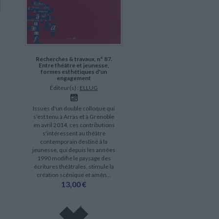
Recherches & travaux, n° 87.
Entre théâtre et jeunesse,
formes esthétiques d'un
engagement
Éditeur(s) :
ELLUG
Issues d'un double colloque qui
s'est tenu à Arras et à Grenoble
en avril 2014, ces contributions
s'intéressent au théâtre
contemporain destiné à la
jeunesse, qui depuis les années
1990 modifie le paysage des
écritures théâtrales, stimule la
création scénique et amèn...
13,00 €