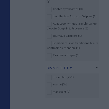
(8)
Contes symbolistes (3)
La collection Ad usum Delphini (2)
Atlas toponymique : Savoie, vallée
d'Aoste, Dauphiné, Provence (1)
Journaux & papiers (1)
Le patois et la vie traditionnelle aux
Contmaines-Montjoie (1)
Parcours critique (1)
DISPONIBILITÉ
disponible (251)
epuise (56)
manquant (2)