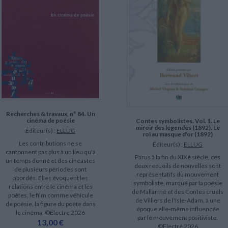
Recherches & travaux, n° 84. Un
cinéma de poésie
Contes symbolistes. Vol. 1. Le
miroir des légendes (1892). Le
Éditeur(s) :
ELLUG
roi au masque d'or (1892)
Les contributions ne se
Éditeur(s) :
ELLUG
cantonnent pas plus à un lieu qu'à
Parus à la fin du XIXe siècle, ces
un temps donné et des cinéastes
deux recueils de nouvelles sont
de plusieurs périodes sont
représentatifs du mouvement
abordés. Elles évoquent les
symboliste, marqué par la poésie
relations entre le cinéma et les
de Mallarmé et des Contes cruels
poètes, le film comme véhicule
de Villiers de l'Isle-Adam, à une
de poésie, la figure du poète dans
époque elle-même influencée
le cinéma. ©Electre 2026
par le mouvement positiviste.
13,00 €
©Electre 2026