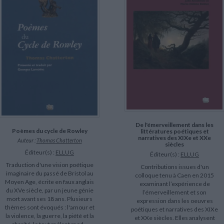
LITTÉRATURE DE VOYAGE
Dictionnaires Français
Histoire moderne
Relations et politiques
internationales
Dictionnaires Bilingues
Récits des voyageurs et des
Histoire contemporaine
explorateurs
Sécurité nationale - Défense
Langues universitaires -
BIOGRAPHIES HISTORIQUES
Dictionnaires et méthodes
ECOLOGIE - ENVIRONNEMENT
Biographies historiques
Méthodes Langues Grand public
Ecologie
Français langues étrangères
HISTOIRE - GÉNÉRALITÉS
Historiographie
Etudes historiques
Généalogie - Héraldique
Franc-maçonnerie
CHARGEMENT...
De l'émerveillement dans les
Poèmes du cycle de Rowley
littératures poétiques et
narratives des XIXe et XXe
Auteur :
Thomas Chatterton
siècles
Éditeur(s) :
ELLUG
Éditeur(s) :
ELLUG
Traduction d'une vision poétique
Contributions issues d'un
imaginaire du passé de Bristol au
colloque tenu à Caen en 2015
Moyen Age, écrite en faux anglais
examinant l’expérience de
du XVe siècle, par un jeune génie
l’émerveillement et son
mort avant ses 18 ans. Plusieurs
expression dans les oeuvres
thèmes sont évoqués : l'amour et
poétiques et narratives des XIXe
la violence, la guerre, la piété et la
et XXe siècles. Elles analysent