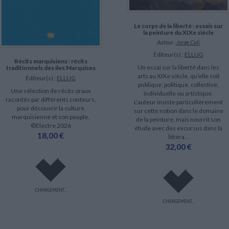
Le corps de la liberté : essais sur
la peinture du XIXe siècle
Auteur :
Jorge Coli
Éditeur(s) :
ELLUG
Récits marquisiens : récits
Un essai sur la liberté dans les
traditionnels des îles Marquises
arts au XIXe siècle, qu'elle soit
Éditeur(s) :
ELLUG
publique, politique, collective,
Une sélection de récits oraux
individuelle ou artistique.
racontés par différents conteurs,
L'auteur insiste particulièrement
pour découvrir la culture
sur cette notion dans le domaine
marquisienne et son peuple.
de la peinture, mais nourrit son
©Electre 2026
étude avec des excursus dans la
18,00 €
littéra...
32,00 €
CHARGEMENT...
CHARGEMENT...