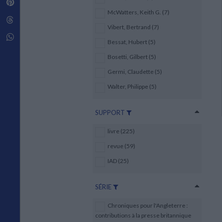
Pinterest
Techniques de construction
SCIENCE FICTION ET FANTASY
Vie familiale
Disciplines paramédicales
McWatters, Keith G. (7)
Matériaux de l’architecture
Littérature SF et Fantasy
Threads
Ouvrages Généraux
Urbanisme
SOCIOLOGIE
Vibert, Bertrand (7)
Sociologie générale
Whatsapp
Bessat, Hubert (5)
Travail social
Santé et société
Bosetti, Gilbert (5)
Germi, Claudette (5)
ETHNOLOGIE
Anthropologie
Walter, Philippe (5)
Ethnologie par pays
SUPPORT
livre (225)
revue (59)
IAD (25)
SÉRIE
Chroniques pour l'Angleterre :
contributions à la presse britannique