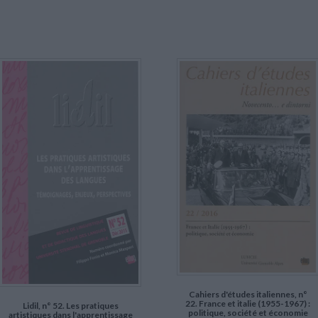
Cahiers d'études italiennes, n°
22. France et italie (1955-1967) :
Lidil, n° 52. Les pratiques
politique, société et économie
artistiques dans l'apprentissage