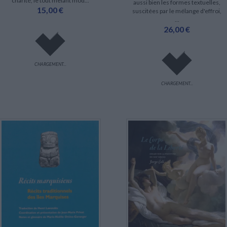
charité, le tout mêlant mod...
aussi bien les formes textuelles,
15,00 €
suscitées par le mélange d'effroi,
...
26,00 €
CHARGEMENT...
CHARGEMENT...