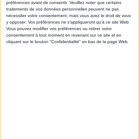
de publication : Daniel Fabre - Directeur de publication : Françoise
préférences avant de consentir.
Veuillez noter que certains
Zonabend
traitements de vos données personnelles peuvent ne pas
Série(s) :
Non précisé.
nécessiter votre consentement, mais vous avez le droit de vous
y opposer. Vos préférences ne s'appliqueront qu’à ce site Web.
ISBN :
Non précisé.
Vous pouvez modifier vos préférences ou retirer votre
consentement à tout moment en revenant sur ce site et en
EAN13 :
9782735108190
cliquant sur le bouton "Confidentialité" en bas de la page Web.
Reliure :
Broché
Pages :
336
Hauteur: 23.0 cm / Largeur 15.0 cm
Épaisseur: 2.7 cm
Poids: 550 g
Découvrez nos Newsletters Mollat !
JE M'INSCRIS