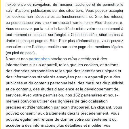
10,99 €
Protection: Digital watermarking
ACHETER EN NUMÉRIQUE
Résumé
Nos sociétés modernes ont-elles encore besoin de héros? Du guerrier aux
vertus surhumaines au premier venu, cet ouvrage propose, à travers un
Nous et nos
partenaires
stockons et/ou accédons à des
vaste échantillon de figures héroïques, une réflexion aussi vivante
qu'actuelle sur la fabrication des héros. ©Electre 2026
informations sur un appareil, telles que les cookies, et traitons
des données personnelles telles que des identifiants uniques et
Fiche Technique
des informations standards envoyées par un appareil pour des
Paru le :
01/01/1998
publicités et du contenu personnalisés, des mesures de publicité
et de contenu, des études d'audience et le développement de
Thématique :
Anthropologie
services.
Avec votre permission, nos 162 partenaires et nous-
Auteur(s) :
Non précisé.
mêmes pouvons utiliser des données de géolocalisation
Éditeur(s) :
Maison des sciences de l'homme
précises et d’identification par scan d'appareil. En cliquant, vous
Mission du patrimoine ethnologique
pouvez consentir aux traitements décrits précédemment. Vous
Collection(s) :
Ethnologie de la France
pouvez également refuser de donner votre consentement ou
Contributeur(s) :
Directeur de publication : Pierre Centlivres - Directeur
accéder à des informations plus détaillées et modifier vos