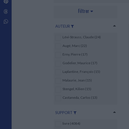
Pinterest
Techniques de construction
SCIENCE FICTION ET FANTASY
Vie familiale
Disciplines paramédicales
Matériaux de l’architecture
Filtrer
Littérature SF et Fantasy
Threads
Ouvrages Généraux
Urbanisme
SOCIOLOGIE
Sociologie générale
Whatsapp
AUTEUR
Travail social
Santé et société
Lévi-Strauss, Claude (24)
ETHNOLOGIE
Augé, Marc (22)
Anthropologie
Erny, Pierre (17)
Ethnologie par pays
Godelier, Maurice (17)
Laplantine, François (15)
Malaurie, Jean (15)
Stengel, Kilien (15)
Castaneda, Carlos (13)
SUPPORT
livre (4084)