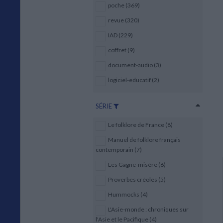
poche (369)
revue (320)
IAD (229)
coffret (9)
document-audio (3)
logiciel-educatif (2)
SÉRIE
Le folklore de France (8)
Manuel de folklore français
contemporain (7)
Les Gagne-misère (6)
Proverbes créoles (5)
Hummocks (4)
L'Asie-monde : chroniques sur
l'Asie et le Pacifique (4)