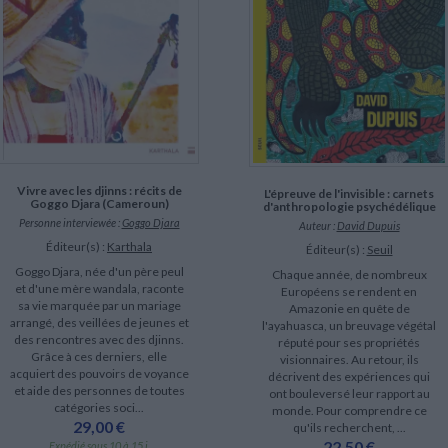
Vivre avec les djinns : récits de
L'épreuve de l'invisible : carnets
Goggo Djara (Cameroun)
d'anthropologie psychédélique
Personne interviewée :
Goggo Djara
Auteur :
David Dupuis
Éditeur(s) :
Karthala
Éditeur(s) :
Seuil
Goggo Djara, née d'un père peul
Chaque année, de nombreux
et d'une mère wandala, raconte
Européens se rendent en
sa vie marquée par un mariage
Amazonie en quête de
arrangé, des veillées de jeunes et
l'ayahuasca, un breuvage végétal
des rencontres avec des djinns.
réputé pour ses propriétés
Grâce à ces derniers, elle
visionnaires. Au retour, ils
acquiert des pouvoirs de voyance
décrivent des expériences qui
et aide des personnes de toutes
ont bouleversé leur rapport au
catégories soci...
monde. Pour comprendre ce
29,00 €
qu'ils recherchent, ...
22,50 €
Expédié sous 10 à 15 j.