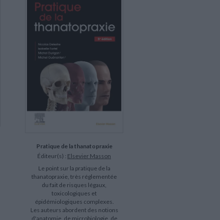
Pratique de la thanatopraxie
Éditeur(s) :
Elsevier Masson
Le point sur la pratique de la
thanatopraxie, très réglementée
du fait de risques légaux,
toxicologiques et
épidémiologiques complexes.
Les auteurs abordent des notions
d'anatomie, de microbiologie, de