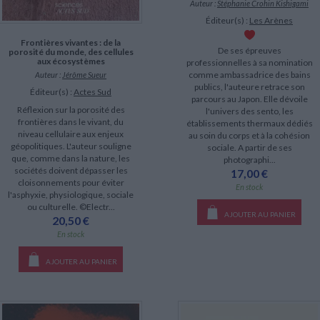
Auteur :
Stéphanie Crohin Kishigami
Éditeur(s) :
Les Arènes
Frontières vivantes : de la
De ses épreuves
porosité du monde, des cellules
aux écosystèmes
professionnelles à sa nomination
comme ambassadrice des bains
Auteur :
Jérôme Sueur
publics, l'auteure retrace son
Éditeur(s) :
Actes Sud
parcours au Japon. Elle dévoile
Réflexion sur la porosité des
l'univers des sento, les
frontières dans le vivant, du
établissements thermaux dédiés
niveau cellulaire aux enjeux
au soin du corps et à la cohésion
géopolitiques. L'auteur souligne
sociale. A partir de ses
que, comme dans la nature, les
photographi...
sociétés doivent dépasser les
17,00 €
cloisonnements pour éviter
En stock
l'asphyxie, physiologique, sociale
ou culturelle. ©Electr...
AJOUTER AU PANIER
20,50 €
En stock
AJOUTER AU PANIER