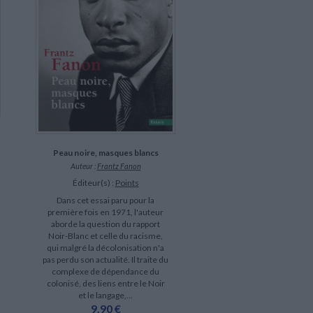
Peau noire, masques blancs
Auteur :
Frantz Fanon
Éditeur(s) :
Points
Dans cet essai paru pour la
première fois en 1971, l'auteur
aborde la question du rapport
Noir-Blanc et celle du racisme,
qui malgré la décolonisation n'a
pas perdu son actualité. Il traite du
complexe de dépendance du
colonisé, des liens entre le Noir
et le langage,...
9,90 €