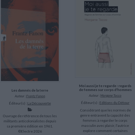
Moi aussi je te regarde : regards
de femmes sur corps d'hommes
Les damnés de la terre
Auteur :
Morgane Tocco
Auteur :
Frantz Fanon
Éditeur(s) :
Editions du Détour
Éditeur(s) :
La Découverte
Considérant que les normes de
genre entravent la capacité des
Ouvrage de référence de tous les
femmes à regarder le corps
militants anticolonialistes depuis
masculin avec plaisir, l'autrice
sa première édition en 1961.
explore comment certaines
©Electre 2026