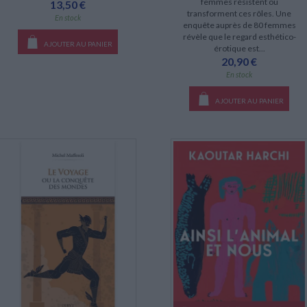
femmes résistent ou
13,50 €
transforment ces rôles. Une
En stock
enquête auprès de 80 femmes
révèle que le regard esthético-
AJOUTER AU PANIER
érotique est...
20,90 €
En stock
AJOUTER AU PANIER