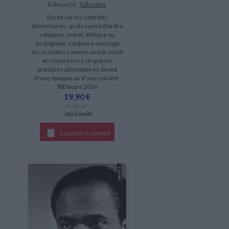
Éditeur(s) :
Tallandier
Etude sur les interdits
alimentaires, qu'ils soient d'ordre
religieux, moral, éthique ou
écologique. L'auteure envisage
les assiettes comme un fait social
et s'intéresse à ce que les
pratiques alimentaires disent
d'une époque ou d'une société.
©Electre 2026
19,90 €
En stock *
*stock limité
AJOUTER AU PANIER