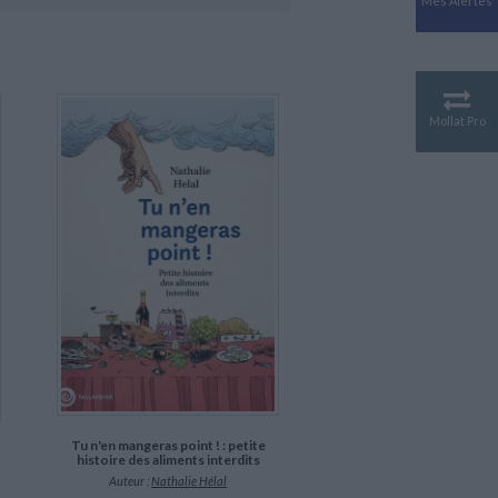
Mes Alertes
Antiquité
Mythologies
GÉOGRAPHIE
Géographie - Démographie -
Territoire
Mollat Pro
CULTURE SCIENTIFIQUE
Essais scientifique
Astronomie
Tu n'en mangeras point ! : petite
histoire des aliments interdits
Auteur :
Nathalie Hélal