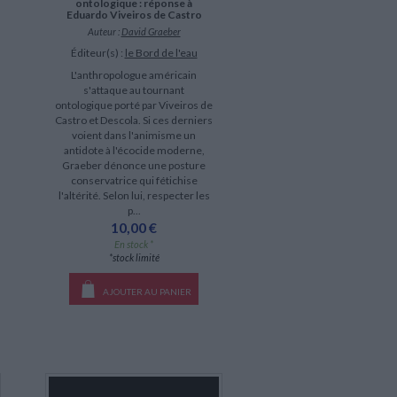
ontologique : réponse à
Eduardo Viveiros de Castro
Auteur :
David Graeber
Éditeur(s) :
le Bord de l'eau
L'anthropologue américain
s'attaque au tournant
ontologique porté par Viveiros de
Castro et Descola. Si ces derniers
voient dans l'animisme un
antidote à l'écocide moderne,
Graeber dénonce une posture
conservatrice qui fétichise
l'altérité. Selon lui, respecter les
p...
10,00 €
En stock *
*stock limité
AJOUTER AU PANIER