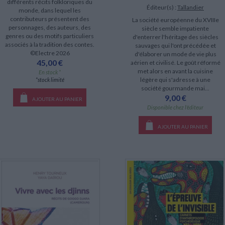
différents récits folkloriques du
Éditeur(s) :
Tallandier
monde, dans lequel les
contributeurs présentent des
La société européenne du XVIIIe
personnages, des auteurs, des
siècle semble impatiente
genres ou des motifs particuliers
d'enterrer l'héritage des siècles
associés à la tradition des contes.
sauvages qui l'ont précédée et
©Electre 2026
d'élaborer un mode de vie plus
45,00 €
aérien et civilisé. Le goût réformé
met alors en avant la cuisine
En stock *
légère qui s'adresse à une
*stock limité
société gourmande mai...
9,00 €
AJOUTER AU PANIER
Disponible chez l'éditeur
AJOUTER AU PANIER