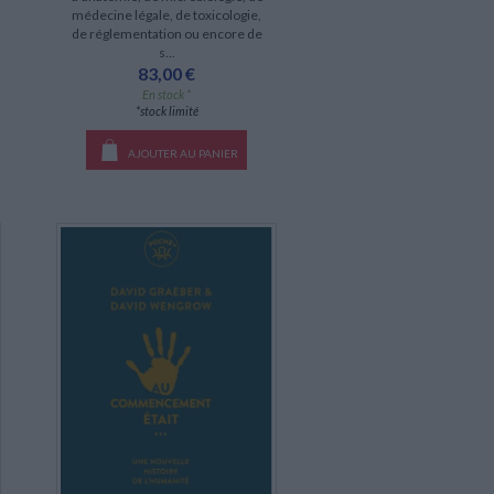
médecine légale, de toxicologie,
de réglementation ou encore de
s...
83,00 €
En stock *
*stock limité
AJOUTER AU PANIER