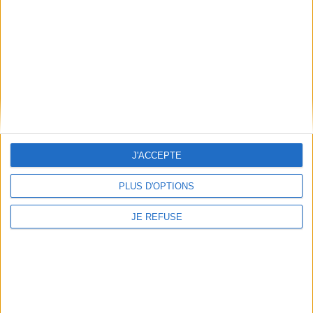
Qui sommes-nous
Mentions Légales
Frais de port & Livraison
Conditions Générales de Vente
À votre service
Offres d'emploi
Offres Partenaires
J'ACCEPTE
À découvrir
PLUS D'OPTIONS
FeniXX
EDRLab
JE REFUSE
RetroNews
BnF : portail des métiers du livre
Cercle de la librairie
Les chèques cadeaux Mollat
Contact
Horaires