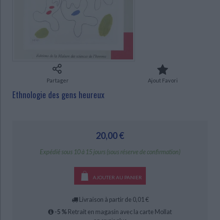
Ecologie - Environnement
Danse
Religions - Spiritualités
Bibliothèque de la Pléiade
Critique et histoire littéraire
Histoire de France
Biographies historiques
Classiques scolaires
Littérature ancienne et médiévale
CHARGEMENT...
Histoire - Généralités
Histoire des pays
Littérature de voyage
Audio - Livres lus
Histoire ancienne
Géographie
Littérature en version originale
Humour
Culture scientifique
Partager
Ajout Favori
Ethnologie des gens heureux
20,00 €
Expédié sous 10 à 15 jours (sous réserve de confirmation)
AJOUTER AU PANIER
Livraison à partir de 0,01 €
-5 %
Retrait en magasin avec la carte Mollat