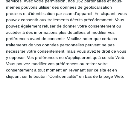
services.
Avec votre permission, nos 162 partenaires et nous-
pour le moins, un concept dont la principale caractéristique est de ne pas
mêmes pouvons utiliser des données de géolocalisation
donner prise à une interprétation unique. Or, si le malheur a été
précises et d’identification par scan d'appareil. En cliquant, vous
abondamment étudié par les sciences humaines et sociales, le bonheur
jusqu'ici ne semble pas avoir été un objet bon à penser par et pour
pouvez consentir aux traitements décrits précédemment. Vous
l'anthropologie, au contraire de la psychologie ou de l'économie. Initié afin
pouvez également refuser de donner votre consentement ou
de réduire cet écart, cet ouvrage collectif s'attache à montrer de quelles
accéder à des informations plus détaillées et modifier vos
façons, au-delà du constat de la variabilité culturelle et individuelle de ses
préférences avant de consentir.
Veuillez noter que certains
manifestations, le bonheur peut être saisi dans
ses formes élémentaires
. Les
auteurs rassemblés dans
Ethnologie des gens heureux
proposent ainsi des
traitements de vos données personnelles peuvent ne pas
pistes de réflexion à la fois méthodologiques et théoriques qui, tout en se
nécessiter votre consentement, mais vous avez le droit de vous
réclamant d'orientations de recherche personnelles, offrent au lecteur un
y opposer. Vos préférences ne s'appliqueront qu’à ce site Web.
ensemble de matériaux ethnographiques attachés à rendre plus
Vous pouvez modifier vos préférences ou retirer votre
compréhensible ce qui fait le bonheur des êtres humains.
consentement à tout moment en revenant sur ce site et en
Fiche Technique
cliquant sur le bouton "Confidentialité" en bas de la page Web.
Paru le :
26/03/2009
Thématique :
Anthropologie
Auteur(s) :
Non précisé.
Éditeur(s) :
Maison des sciences de l'homme
Collection(s) :
Ethnologie de la France
Contributeur(s) :
Directeur de publication : - Directeur de publication : -
Directeur de publication :