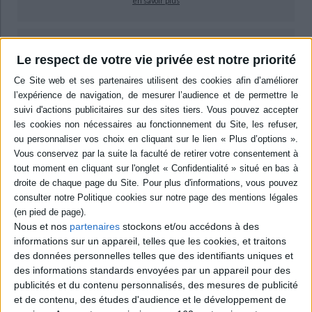
en savoir plus
epub
Le respect de votre vie privée est notre priorité
9,99 €
Protection: Digital watermarking
ACHETER EN NUMÉRIQUE
Résumé
Faisant dialoguer diverses approches du bonheur dans des cultures
parfois très éloignées les unes des autres, l'ouvrage interroge ses motifs
pour tester l'hypothèse de formes élémentaires du bonheur. ©Electre
2026
Quatrième de couverture
Nous et nos
partenaires
stockons et/ou accédons à des
informations sur un appareil, telles que les cookies, et traitons
Ethnologie des gens heureux
des données personnelles telles que des identifiants uniques et
des informations standards envoyées par un appareil pour des
Le bonheur est-il un phénomène unique ou l'enchaînement d'humeurs
contrastées ? Un état de tranquillité et de sérénité ou le fait d'une vie
publicités et du contenu personnalisés, des mesures de publicité
vécue intensément ? Faut-il être averti de son bonheur pour le vivre ?
et de contenu, des études d'audience et le développement de
Comment régler le dilemme entre affects et cognition ? Le bonheur est,