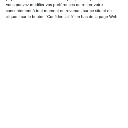
Vous pouvez modifier vos préférences ou retirer votre
Poids: 170 g
consentement à tout moment en revenant sur ce site et en
cliquant sur le bouton "Confidentialité" en bas de la page Web.
Découvrez nos Newsletters Mollat !
JE M'INSCRIS
Informations pratiques
Conditions d'utilisation du site
Qui sommes-nous
Mentions Légales
Frais de port & Livraison
Conditions Générales de Vente
À votre service
Offres d'emploi
Offres Partenaires