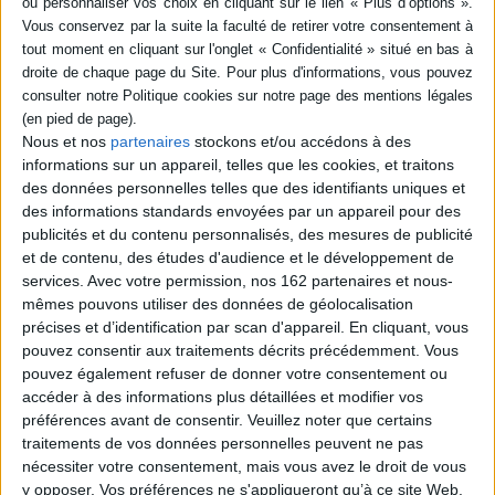
Fiche Technique
Paru le :
01/01/1988
Thématique :
Anthropologie
Nous et nos
Auteur(s) :
Auteur :
partenaires
INSTITUT PLURIDISCIPLINAIRE D'ETUDES
stockons et/ou accédons à des
CANADIENNE
informations sur un appareil, telles que les cookies, et traitons
des données personnelles telles que des identifiants uniques et
Éditeur(s) :
Publications de l'Université de Rouen
des informations standards envoyées par un appareil pour des
Collection(s) :
Non précisé.
publicités et du contenu personnalisés, des mesures de publicité
Contributeur(s) :
Editeur scientifique (ou intellectuel) : Stanley Atherton -
et de contenu, des études d'audience et le développement de
Editeur scientifique (ou intellectuel) : Jacques Leclaire
services.
Avec votre permission, nos 162 partenaires et nous-
Série(s) :
Non précisé.
mêmes pouvons utiliser des données de géolocalisation
précises et d’identification par scan d'appareil. En cliquant, vous
ISBN :
Non précisé.
pouvez consentir aux traitements décrits précédemment. Vous
pouvez également refuser de donner votre consentement ou
EAN13 :
9782877750004
accéder à des informations plus détaillées et modifier vos
Reliure :
Relié
préférences avant de consentir.
Veuillez noter que certains
traitements de vos données personnelles peuvent ne pas
Pages :
84
nécessiter votre consentement, mais vous avez le droit de vous
Hauteur: 24.0 cm / Largeur 16.0 cm
y opposer. Vos préférences ne s'appliqueront qu’à ce site Web.