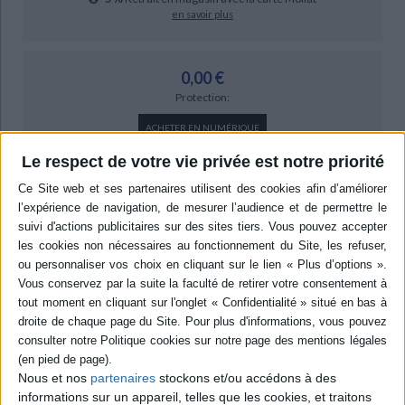
en savoir plus
0,00 €
Protection:
ACHETER EN NUMÉRIQUE
Le respect de votre vie privée est notre priorité
Résumé
L'auteur aborde les sources d'approvisionnement, le matériel de cuisine et
les métiers de bouche, les menus et les dépenses alimentaires des
habitants du Sud-Ouest aquitain aux XVIIIe et XIXe siècles. Il s'inscrit en
faux contre l'idée de traditions gastronomiques immuables, leur opposant
la variabilité des goûts et des pratiques en ce domaine. ©Electre 2026
Quatrième de couverture
La Table du Sud-Ouest et l'émergence des cuisines régionales (1700-
1850)
Nous et nos
partenaires
stockons et/ou accédons à des
Les cuisines régionales suscitent aujourd'hui un intérêt croissant et le
informations sur un appareil, telles que les cookies, et traitons
Sud-Ouest est bien souvent présenté comme un pays de cocagne,