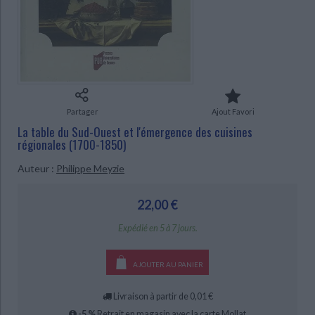
Ecologie - Environnement
Danse
Religions - Spiritualités
Bibliothèque de la Pléiade
Critique et histoire littéraire
Histoire de France
Biographies historiques
Classiques scolaires
Littérature ancienne et médiévale
Histoire - Généralités
Histoire des pays
Littérature de voyage
Audio - Livres lus
CHARGEMENT...
Histoire ancienne
Géographie
Littérature en version originale
Humour
Culture scientifique
Partager
Ajout Favori
La table du Sud-Ouest et l'émergence des cuisines
régionales (1700-1850)
Auteur :
Philippe Meyzie
22,00 €
Expédié en 5 à 7 jours.
AJOUTER AU PANIER
Livraison à partir de 0,01 €
-5 %
Retrait en magasin avec la carte Mollat