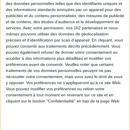
symbole de la bonne chère. Le livre de Philippe Meyzie se propose
des données personnelles telles que des identifiants uniques et
d'analyser et de comprendre les fondements historiques de cette
des informations standards envoyées par un appareil pour des
gastronomie provinciale qui émerge entre 1700 et 1850. Grâce à une
publicités et du contenu personnalisés, des mesures de publicité
histoire globale des goûts et des consommations issue du croisement
et de contenu, des études d'audience et le développement de
permanent entre récits des voyages, inventaires des batteries de cuisine,
dépenses de bouche, recettes, menus et littérature culinaire, l'historien
services.
Avec votre permission, nos 162 partenaires et nous-
peut apporter sa contribution à une analyse des cultures alimentaires
mêmes pouvons utiliser des données de géolocalisation
régionales, entre réalités, imaginaire et représentations.
précises et d’identification par scan d'appareil. En cliquant, vous
Ce livre dresse le portrait d'une table du Sud-Ouest caractérisée par une
pouvez consentir aux traitements décrits précédemment. Vous
diversité sociale des goûts qui contribue à son originalité. De la table
pouvez également refuser de donner votre consentement ou
e
luxueuse et raffinée des magistrats bordelais du XVIII
siècle à la modeste
accéder à des informations plus détaillées et modifier vos
pitance des paysans landais sous la Restauration, la variété des
préférences avant de consentir.
Veuillez noter que certains
consommations confirme que l'alimentation reste un facteur essentiel de
distinction sociale, même si la diffusion des nouvelles habitudes
traitements de vos données personnelles peuvent ne pas
alimentaires montre qu'il existe aussi des goûts communs et partagés à
nécessiter votre consentement, mais vous avez le droit de vous
l'intérieur de cette province.
y opposer. Vos préférences ne s'appliqueront qu’à ce site Web.
La table du Sud-Ouest apparaît comme un lieu de convivialité et de pouvoir,
Vous pouvez modifier vos préférences ou retirer votre
un mélange complexe d'enracinement et d'ouverture, une synthèse entre
consentement à tout moment en revenant sur ce site et en
d'une part les horizons alimentaires lointains qui s'élargissent au siècle
cliquant sur le bouton "Confidentialité" en bas de la page Web.
des Lumières grâce au commerce colonial bordelais et d'autre part les
produits du « terroir », ressources variées de l'agriculture et des paysages
aquitains.
La consommation de châtaignes, de cuisses d'oie confites et de maïs, le
goût du vin, de l'ail et du petit gibier, la diffusion du café et de la morue ou la
maîtrise de savoir-faire comme les salaisons et les confits sont les indices