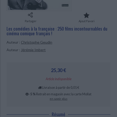
Ecologie - Environnement
Danse
Religions - Spiritualités
Bibliothèque de la Pléiade
Critique et histoire littéraire
Histoire de France
Biographies historiques
Classiques scolaires
Littérature ancienne et médiévale
Histoire - Généralités
Histoire des pays
Partager
Ajout Favori
Littérature de voyage
Audio - Livres lus
Les comédies à la française : 250 films incontournables du
Histoire ancienne
Géographie
cinéma comique français !
Littérature en version originale
Humour
Culture scientifique
Auteur :
Christophe Geudin
CHARGEMENT...
Auteur :
Jérémie Imbert
25,30 €
Article indisponible
Livraison à partir de 0,01 €
-5 %
Retrait en magasin avec la carte Mollat
en savoir plus
Résumé