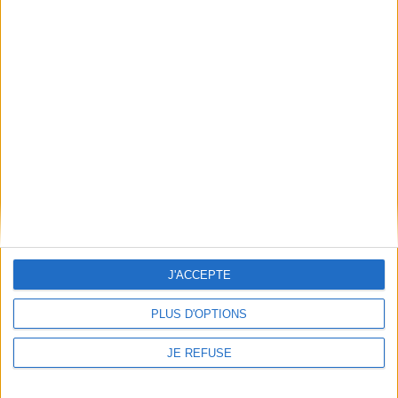
EAN13 :
9782354252755
Reliure :
Broché
Pages :
239
Hauteur: 27.0 cm / Largeur 22.0 cm
Épaisseur: 2.2 cm
Poids: 1210 g
Découvrez nos Newsletters Mollat !
JE M'INSCRIS
J'ACCEPTE
Informations pratiques
PLUS D'OPTIONS
Conditions d'utilisation du site
JE REFUSE
Qui sommes-nous
Mentions Légales