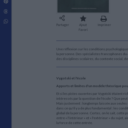
Pinterest
Techniques de construction
SCIENCE FICTION ET FANTASY
Vie familiale
Disciplines paramédicales
Matériaux de l’architecture
Littérature SF et Fantasy
Threads
Ouvrages Généraux
Urbanisme
SOCIOLOGIE
Sociologie générale
Whatsapp
Partager
Ajout
Imprimer
Travail social
Favori
Santé et société
ETHNOLOGIE
Anthropologie
Une réflexion sur les conditions psychologiq
la personne. Des spécialistes francophones du 
Ethnologie par pays
des disciplines scolaires, du contexte social, d
Vygotski et l'école
Apports et limites d'un modèle théorique pour
Et si les pistes ouvertes par Vygotski étaient 
intéressés par la question de l'école ? Que peu
Mais justement : longtemps laissée aux seules 
dans ce qu'il y a de plus fondamental : les c
global de la personne. Certes, on le sait, cette 
entre « l'intérieur » et « l'extérieur » du sujet
la force de cette entrée.