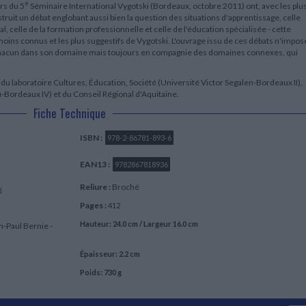
e
rs du 5
Séminaire International Vygotski (Bordeaux, octobre 2011) ont, avec les plu
ruit un débat englobant aussi bien la question des situations d'apprentissage, celle
al, celle de la formation professionnelle et celle de l'éducation spécialisée - cette
 moins connus et les plus suggestifs de Vygotski. L'ouvrage issu de ces débats n'impos
à chacun dans son domaine mais toujours en compagnie des domaines connexes, qui
 du laboratoire Cultures, Éducation, Société (Université Victor Segalen-Bordeaux II),
-Bordeaux IV) et du Conseil Régional d'Aquitaine.
Fiche Technique
ISBN :
978-2-86781-893-6
EAN13 :
9782867818936
Reliure :
Broché
x
Pages :
412
Hauteur: 24.0 cm / Largeur 16.0 cm
n-Paul Bernie -
Épaisseur: 2.2 cm
Poids: 730 g