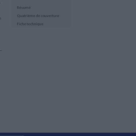
s
Résumé
Quatrième de couverture
e
Fiche technique