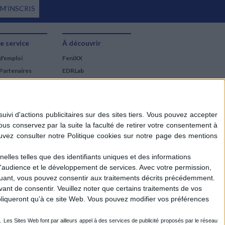
 M'INSCRIS
e service
À découvrir
d'emploi
FeniXX
Partenaires
EDRLab
RetroNews
BnF : portail des métiers
du livre
Cercle de la librairie
Les chèques cadeaux
Mollat
elles telles que des identifiants uniques et des informations
d'audience et le développement de services.
Avec votre permission,
iquant, vous pouvez consentir aux traitements décrits précédemment.
ant de consentir.
Veuillez noter que certains traitements de vos
liqueront qu’à ce site Web. Vous pouvez modifier vos préférences