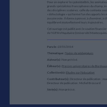
Pour en explorer les potentialités, les animateu
grands spécialistes francophones du champ, inst
des disciplines scolaires, celle du contexte soci
« défectologie » qui forme l'un des apports les
aucune voie : il donne à penser, à cheminer, 
équilibrent mutuellement leurs trajectoires.
Cet ouvrage est publié avec le soutien financier
de l'IUFM d'Aquitaine (Université Montesquieu
Paru le :
23/01/2014
Thématique :
Textes de pédagogues
Auteur(s) :
Non précisé.
Éditeur(s) :
Presses universitaires de Bordeau
Collection(s) :
Etudes sur l'éducation
Contributeur(s) :
Directeur de publication : Jea
Directeur de publication : Michel Brossard
Série(s) :
Non précisé.