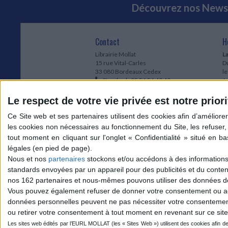
Découvrez nos Newsl
Contact
H
Librairie Mollat
La
15 rue Vital-Carles
Du
33 080 Bordeaux Cedex
l
Standard :
05 56 56 40 40
Jo
Service client mollat.com :
05 56 56 40
1e
83
* 
Le respect de votre vie privée est notre priori
Contactez-nous
à
Le
du
l
Jo
1
Nous et nos
partenaires
stockons et/ou accédons à des informations s
et
standards envoyées par un appareil pour des publicités et du conte
* 
nos 162 partenaires et nous-mêmes pouvons utiliser des données de g
1
Vous pouvez également refuser de donner votre consentement ou accé
Vo
données personnelles peuvent ne pas nécessiter votre consentement,
ou retirer votre consentement à tout moment en revenant sur ce site 
Mollat sur les réseaux