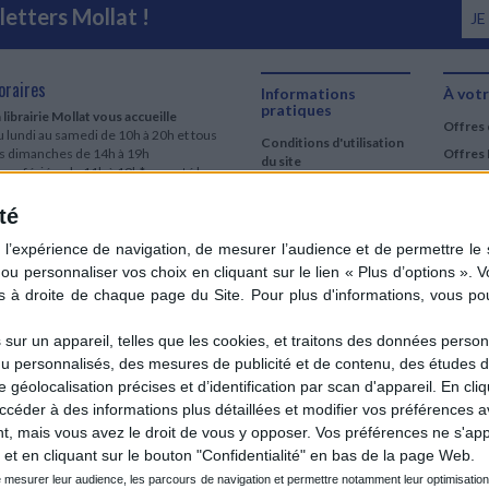
etters Mollat !
JE
oraires
Informations
À votr
pratiques
 librairie Mollat vous accueille
Offres 
 lundi au samedi de 10h à 20h et tous
Conditions d'utilisation
es dimanches de 14h à 19h
Offres 
du site
urs fériés : de 11h à 19h* excepté le
Qui sommes-nous
r mai, le 25 décembre et le 1er janvier
Si le jour férié est un dimanche, de 14h
té
Mentions Légales
 19h
Frais de port & Livraison
 clic et collecte est ouvert
Conditions Générales
 lundi au samedi de 9h30 à 20h et tous
de Vente
es dimanches de 14h à 19h
ur fériés : tous les jours fériés de 11h à
9h* excepté le 1er mai, le 25 décembre
ur un appareil, telles que les cookies, et traitons des données personn
 le 1er janvier
nu personnalisés, des mesures de publicité et de contenu, des études 
Si le jour férié est un dimanche de 14h à
éolocalisation précises et d’identification par scan d'appareil. En cl
9h
der à des informations plus détaillées et modifier vos préférences av
ir le détail des horaires & accès
 mais vous avez le droit de vous y opposer. Vos préférences ne s'app
et en cliquant sur le bouton "Confidentialité" en bas de la page Web.