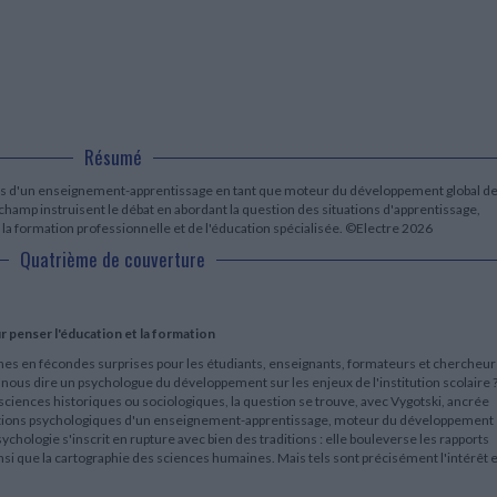
LITTÉRATURE DE VOYAGE
Dictionnaires Français
Histoire moderne
Relations et politiques
internationales
Dictionnaires Bilingues
Récits des voyageurs et des
Histoire contemporaine
explorateurs
Sécurité nationale - Défense
Langues universitaires -
BIOGRAPHIES HISTORIQUES
Dictionnaires et méthodes
ECOLOGIE - ENVIRONNEMENT
Biographies historiques
Méthodes Langues Grand public
Ecologie
Français langues étrangères
HISTOIRE - GÉNÉRALITÉS
Résumé
Historiographie
Etudes historiques
ues d'un enseignement-apprentissage en tant que moteur du développement global d
Généalogie - Héraldique
champ instruisent le débat en abordant la question des situations d'apprentissage,
Franc-maçonnerie
e la formation professionnelle et de l'éducation spécialisée. ©Electre 2026
Quatrième de couverture
 penser l'éducation et la formation
riches en fécondes surprises pour les étudiants, enseignants, formateurs et chercheur
t nous dire un psychologue du développement sur les enjeux de l'institution scolaire 
sciences historiques ou sociologiques, la question se trouve, avec Vygotski, ancrée
onditions psychologiques d'un enseignement-apprentissage, moteur du développement
psychologie s'inscrit en rupture avec bien des traditions : elle bouleverse les rapports
, ainsi que la cartographie des sciences humaines. Mais tels sont précisément l'intérêt e