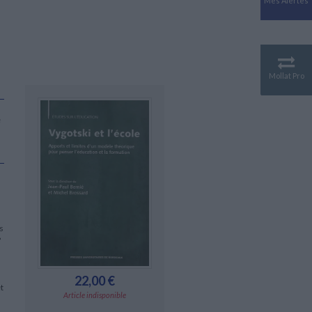
Mes Alertes
Antiquité
Mythologies
GÉOGRAPHIE
Géographie - Démographie -
Territoire
Mollat Pro
CULTURE SCIENTIFIQUE
Essais scientifique
e
Astronomie
s
?
22,00 €
t
Article indisponible