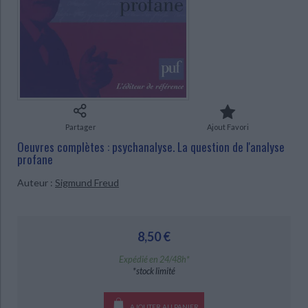
Ecologie - Environnement
Danse
Religions - Spiritualités
Bibliothèque de la Pléiade
Critique et histoire littéraire
Histoire de France
Biographies historiques
Classiques scolaires
Littérature ancienne et médiévale
Histoire - Généralités
Histoire des pays
Littérature de voyage
Audio - Livres lus
Histoire ancienne
Géographie
Littérature en version originale
Humour
Culture scientifique
Partager
Ajout Favori
Oeuvres complètes : psychanalyse. La question de l'analyse
profane
CHARGEMENT...
Auteur :
Sigmund Freud
8,50 €
Expédié en 24/48h*
*stock limité
AJOUTER AU PANIER