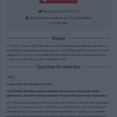
Livraison à partir de 0,01 €
-5 %
Retrait en magasin avec la carte Mollat
en savoir plus
Résumé
En 1926, Theodor Reik, membre de la Société psychanalytique de Vienne,
est l'objet d'une plainte pénale pour exercice illégal de la médecine. Freud
rédige alors ce livre où il établit l'irréductibilité de la psychanalyse à tout
savoir constitué et sacralisé. ©Electre 2026
Quatrième de couverture
1926
La question de l'analyse profane
« L'utilisation de l'analyse pour la thérapie des névroses n'est qu'une de ses
applications ; peut-être l'avenir montrera-t-il que ce n'est pas la plus importante ».
En 1926, la psychanalyse est reconnue comme un procédé thérapeutique
qui a fait ses preuves, mais à Vienne on veut interdire à un non-médecin,
Theodor Reik, de l'exercer. Freud intervient dans le débat avec ce texte-
manifeste qui resitue la psychanalyse dans sa perspective historique. Il y