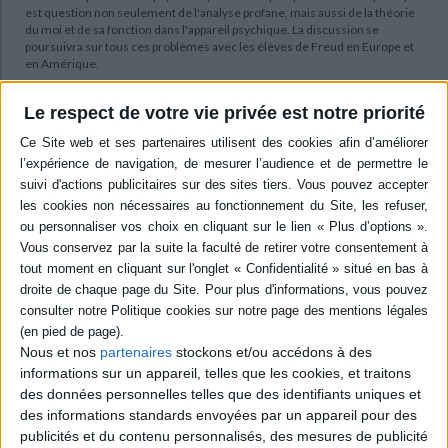
est question non seulement de l'analyse profane, mais aussi de la théorie
du moi et de sa fonction dans l'appareil psychique. La discussion se
poursuivra sur tous ces problèmes avec les élèves de Freud en Europe et
en Amérique.
Les Oeuvres complètes de Freud / Psychanalyse, une aventure
éditoriale.
Le respect de votre vie privée est notre priorité
¤ Directeur scientifique :
Jean Laplanche
¤ Directeurs de la publication :
André Bourguignon, Pierre Cotet
¤ Comité éditorial :
Janine Altounian, Alain Rauzy, François Robert
« C'est avec cette passion de l'exactitude qu'il faudrait traduire non seulement les
grandes oeuvres savantes, mais aussi les grands romans. »
Milan Kundera
Née de la volonté de proposer pour la première fois en France l'intégralité
du texte freudien dans une nouvelle traduction, cohérente d'un volume à
l'autre, et totalement fidèle à la langue freudienne, l'édition des
Oeuvres
complètes
de Freud permet désormais de revisiter en profondeur l'oeuvre
de Freud. C'est aujourd'hui l'édition de référence en France.
Nous et nos
partenaires
stockons et/ou accédons à des
informations sur un appareil, telles que les cookies, et traitons
des données personnelles telles que des identifiants uniques et
Contenus Mollat en relation
des informations standards envoyées par un appareil pour des
publicités et du contenu personnalisés, des mesures de publicité