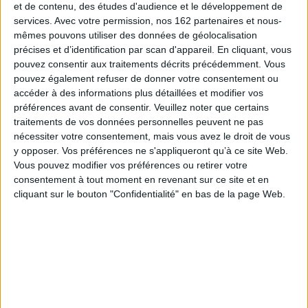
et de contenu, des études d'audience et le développement de
Sélections de livres
services.
Avec votre permission, nos 162 partenaires et nous-
mêmes pouvons utiliser des données de géolocalisation
Freud encore et toujours
précises et d’identification par scan d'appareil. En cliquant, vous
pouvez consentir aux traitements décrits précédemment. Vous
pouvez également refuser de donner votre consentement ou
accéder à des informations plus détaillées et modifier vos
préférences avant de consentir.
Veuillez noter que certains
traitements de vos données personnelles peuvent ne pas
nécessiter votre consentement, mais vous avez le droit de vous
y opposer. Vos préférences ne s'appliqueront qu’à ce site Web.
Vous pouvez modifier vos préférences ou retirer votre
consentement à tout moment en revenant sur ce site et en
cliquant sur le bouton "Confidentialité" en bas de la page Web.
Oeu
entre
Comprendre Freud :
L'homme sans passé :
g
guide graphique
Actu
Freud et la tragédie
et 
Auteur :
Hervé Castanet
historique
Éditeur :
Max Milo
Auteur :
Thérèse Delpech
Aut
Éditeur :
Grasset
16,00 €
17,90 €