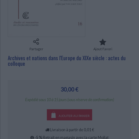
Ecologie - Environnement
Danse
Religions - Spiritualités
Bibliothèque de la Pléiade
Critique et histoire littéraire
Histoire de France
Biographies historiques
Classiques scolaires
Littérature ancienne et médiévale
CHARGEMENT...
Histoire - Généralités
Histoire des pays
Littérature de voyage
Audio - Livres lus
Histoire ancienne
Géographie
Littérature en version originale
Humour
Culture scientifique
Partager
Ajout Favori
Archives et nations dans l'Europe du XIXe siècle : actes du
colloque
30,00 €
Expédié sous 10 à 15 jours (sous réserve de confirmation)
AJOUTER AU PANIER
Livraison à partir de 0,01 €
-5 %
Retrait en magasin avec la carte Mollat