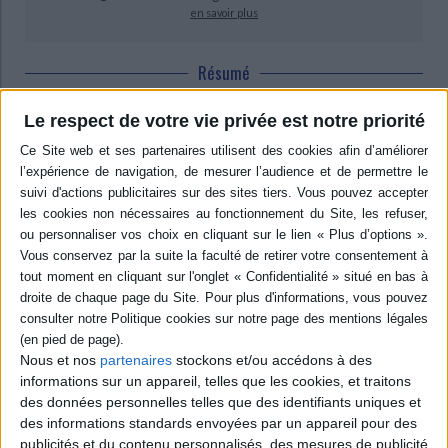
en savoir plus
Résumé
Montre comment la constitution d'archives nationales, considérées
Le respect de votre vie privée est notre priorité
comme un attribut de la souveraineté, a pu devenir un enjeu politique
puissant pour les instances nationales au XIXe siècle. Sont étudiés divers
modèles européens d'archives, les enjeux de la mise à disposition des
documents d'archives au service de la Nation, le rôle des musées dans le
développement des consciences nationales. ©Electre 2026
Quatrième de couverture
e
Dans l'Europe du XIX
siècle, des virtualités nationales s'affirment et
aspirent à une consécration étatique.Chaque instance nationale, reconnue
ou émergente, voulait alors se fonder sur une tradition d'histoire, sur une
inscription monumentale dans les annales politiques. Cette prétention de
mémoire comportait des aspects archivistiques singuliers. La constitution
d'archives nationales pouvait ainsi devenir un enjeu politique puissant,
représenter une sorte d'attribut de la souveraineté.
Nous et nos
partenaires
stockons et/ou accédons à des
informations sur un appareil, telles que les cookies, et traitons
Les travaux des érudits et des historiens cherchaient à appuyer les écrits
des données personnelles telles que des identifiants uniques et
des poètes et des politiques. Plus trivialement, les réalités des archives,
leur caractère massif ou résiduel, les nécessités de l'administration
des informations standards envoyées par un appareil pour des
courante se conjuguaient avec la culture politique pour justifier l'érection
publicités et du contenu personnalisés, des mesures de publicité