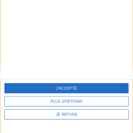
JE M'INSCRIS
Informations pratiques
Conditions d'utilisation du site
Qui sommes-nous
Mentions Légales
Frais de port & Livraison
Conditions Générales de Vente
À votre service
Offres d'emploi
J'ACCEPTE
Offres Partenaires
PLUS D'OPTIONS
À découvrir
FeniXX
JE REFUSE
EDRLab
RetroNews