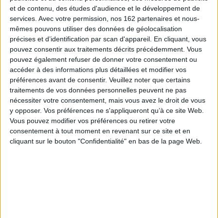
de nouveaux lieux du savoir. Cette carte des nouveaux dépôts nationaux
et de contenu, des études d'audience et le développement de
pouvait, ou non, se confondre avec celle des États. Chaque projet
services.
Avec votre permission, nos 162 partenaires et nous-
archivistique suscitait sans doute sa part de transferts, de
démembrements, de destructions ou de sauvegardes de fonds
mêmes pouvons utiliser des données de géolocalisation
d'archives. Des bâtiments médiocres ou solennels, plus ou moins
précises et d’identification par scan d'appareil. En cliquant, vous
fonctionnels, pouvaient être les traductions architecturales de ces choix.
pouvez consentir aux traitements décrits précédemment. Vous
Des conséquences historiographiques en résultaient certainement.
pouvez également refuser de donner votre consentement ou
L'interaction des enjeux politiques et des évidences matérielles des fonds
offraient sans doute plusieurs modèles possibles, selon les conjonctures
accéder à des informations plus détaillées et modifier vos
propres à chaque nation.
préférences avant de consentir.
Veuillez noter que certains
traitements de vos données personnelles peuvent ne pas
De nombreuses pistes de recherche sont donc ouvertes: rapports de la
chronique archivistique et des histoires politiques nationales,
nécessiter votre consentement, mais vous avez le droit de vous
comparaison avec les évolutions contemporaines des autres lieux de
y opposer. Vos préférences ne s'appliqueront qu’à ce site Web.
savoir (musées, bibliothèques), liens avec d'autres mouvements culturels,
Vous pouvez modifier vos préférences ou retirer votre
influences sur l'écriture de l'histoire et son enseignement, etc.
consentement à tout moment en revenant sur ce site et en
Yves-Marie Bercé
cliquant sur le bouton "Confidentialité" en bas de la page Web.
Fiche Technique
Paru le :
04/11/2004
Thématique :
Univers du livre
Auteur(s) :
Non précisé.
Éditeur(s) :
Ecole des chartes
Collection(s) :
Etudes et rencontres de l'Ecole des chartes