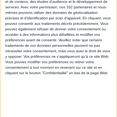
pour se mettre à distance de partis pris militants qui biaisent la réflexion
et de contenu, des études d'audience et le développement de
sur un sujet si brûlant.
services.
Avec votre permission, nos 162 partenaires et nous-
Si le mot laïcité n'a pas d'équivalent en allemand, cela ne veut pas dire
mêmes pouvons utiliser des données de géolocalisation
cependant que les réalités françaises et allemandes en la matière ne
précises et d’identification par scan d'appareil. En cliquant, vous
soient pas comparables. Divers éléments entrent en ligne de compte pour
pouvez consentir aux traitements décrits précédemment. Vous
ce faire : outre le critère de neutralité réciproque du politique et du
pouvez également refuser de donner votre consentement ou
religieux, le respect de la liberté religieuse dans ses diverses facettes, la
séparation des Églises et de l'État sous ses différentes formes, le statut
accéder à des informations plus détaillées et modifier vos
juridique accordé aux sociétés religieuses, la mise en oeuvre du droit à
préférences avant de consentir.
Veuillez noter que certains
l'incroyance.
traitements de vos données personnelles peuvent ne pas
L'ouvrage, organisé selon une structure à la fois chronologique et
nécessiter votre consentement, mais vous avez le droit de vous
thématique comporte, outre l'introduction, quatre parties où alternent
y opposer. Vos préférences ne s'appliqueront qu’à ce site Web.
analyses générales et études de cas : la laïcité dans l'histoire ; questions
Vous pouvez modifier vos préférences ou retirer votre
juridiques et politiques ; modèles allemand et français à l'épreuve de
consentement à tout moment en revenant sur ce site et en
l'islam ; l'école face à la religion et à la transmission des valeurs en
Allemagne et en France.
cliquant sur le bouton "Confidentialité" en bas de la page Web.
Fiche Technique
Paru le :
22/05/2008
Thématique :
Sciences politiques
Auteur(s) :
Non précisé.
Éditeur(s) :
Presses universitaires du Septentrion
Collection(s) :
Lettres et civilisations étrangères