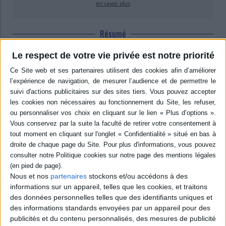
en savoir plus
Résumé
Réflexion sur la laïcité dans l'histoire de la France et de l'Allemagne qui
Le respect de votre vie privée est notre priorité
croise les approches disciplinaires (histoire, philosophie, théologie, droit,
sociologie, civilisation). Permet d'éclairer chacun des deux modèles dans
sa spécificité : le cas français qui a érigé la laïcité en principe identitaire et le
cas allemand qui associe traditionnellement autorité civile et religieuse.
©Electre 2026
Quatrième de couverture
La laïcité en question
e
Religion, État et société en France et en Allemagne du 18
siècle à nos
jours
Cet ouvrage inscrit la réflexion sur la laïcité dans la longue durée de
l'histoire française et allemande, tout en croisant les approches
Nous et nos
partenaires
stockons et/ou accédons à des
disciplinaires, afin d'éclairer respectivement chacun des deux modèles
informations sur un appareil, telles que les cookies, et traitons
dans sa spécificité.
des données personnelles telles que des identifiants uniques et
Les contributeurs (historiens, philosophes, théologiens, juristes,
des informations standards envoyées par un appareil pour des
sociologues, germanistes) s'y écartent de conceptions philosophico-
idéologiques de la laïcité et se placent sur le terrain de l'histoire et du droit
publicités et du contenu personnalisés, des mesures de publicité