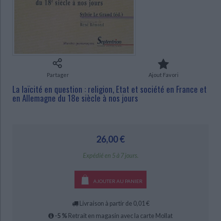
Ecologie - Environnement
Danse
Religions - Spiritualités
Bibliothèque de la Pléiade
Critique et histoire littéraire
Histoire de France
Biographies historiques
Classiques scolaires
Littérature ancienne et médiévale
CHARGEMENT...
Histoire - Généralités
Histoire des pays
Littérature de voyage
Audio - Livres lus
Histoire ancienne
Géographie
Littérature en version originale
Humour
Partager
Ajout Favori
Culture scientifique
La laïcité en question : religion, Etat et société en France et
en Allemagne du 18e siècle à nos jours
26,00 €
Expédié en 5 à 7 jours.
AJOUTER AU PANIER
Livraison à partir de 0,01 €
-5 %
Retrait en magasin avec la carte Mollat