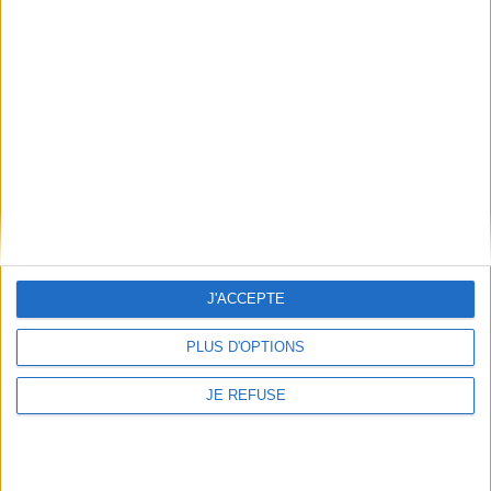
Informations pratiques
Conditions d'utilisation du site
Qui sommes-nous
Mentions Légales
Frais de port & Livraison
Conditions Générales de Vente
À votre service
Offres d'emploi
J'ACCEPTE
Offres Partenaires
À découvrir
PLUS D'OPTIONS
FeniXX
JE REFUSE
EDRLab
RetroNews
BnF : portail des métiers du livre
Cercle de la librairie