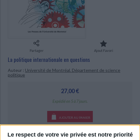
Ecologie - Environnement
Danse
Religions - Spiritualités
Bibliothèque de la Pléiade
Critique et histoire littéraire
CHARGEMENT...
Histoire de France
Biographies historiques
Classiques scolaires
Littérature ancienne et médiévale
Histoire - Généralités
Histoire des pays
Littérature de voyage
Audio - Livres lus
Histoire ancienne
Géographie
Littérature en version originale
Humour
Culture scientifique
Partager
Ajout Favori
La politique internationale en questions
Auteur :
Université de Montréal. Département de science
politique
27,00 €
Expédié en 5 à 7 jours.
AJOUTER AU PANIER
Livraison à partir de 0,01 €
Le respect de votre vie privée est notre priorité
-5 %
Retrait en magasin avec la carte Mollat