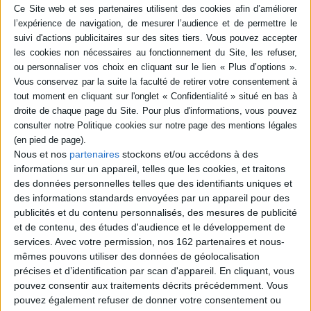
en savoir plus
pdf
12,99 €
Protection: Digital watermarking
ACHETER EN NUMÉRIQUE
Nous et nos
partenaires
stockons et/ou accédons à des
Résumé
informations sur un appareil, telles que les cookies, et traitons
La mondialisation met-elle fin à la souveraineté des Etats, grands et petits ?
des données personnelles telles que des identifiants uniques et
La communauté internationale est-elle en mesure d'assurer la paix ? Peut-
des informations standards envoyées par un appareil pour des
on couper les vivres au terrorisme ? Quel rôle peut jouer la Chine en
publicités et du contenu personnalisés, des mesures de publicité
Afrique ? La Russie est-elle une menace pour l'Occident ? L'Amérique
et de contenu, des études d'audience et le développement de
d'Obama est-elle un empire en déclin ? Le pétrole est-il une malédiction ?
©Electre 2026
services.
Avec votre permission, nos 162 partenaires et nous-
mêmes pouvons utiliser des données de géolocalisation
Fiche Technique
précises et d’identification par scan d'appareil. En cliquant, vous
Paru le :
24/11/2009
pouvez consentir aux traitements décrits précédemment. Vous
Thématique :
Relations internationales et géopolitique
pouvez également refuser de donner votre consentement ou