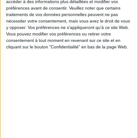
accéder à des informations plus détaillées et modifier vos
Auteur(s) :
Auteur :
Université de Montréal. Département de science
préférences avant de consentir.
Veuillez noter que certains
politique
traitements de vos données personnelles peuvent ne pas
Éditeur(s) :
Presses de l'Université de Montréal
nécessiter votre consentement, mais vous avez le droit de vous
Collection(s) :
Non précisé.
y opposer. Vos préférences ne s'appliqueront qu’à ce site Web.
Série(s) :
Non précisé.
Vous pouvez modifier vos préférences ou retirer votre
consentement à tout moment en revenant sur ce site et en
ISBN :
978-2-7606-2166-4
cliquant sur le bouton "Confidentialité" en bas de la page Web.
EAN13 :
9782760621664
Reliure :
Broché
Pages :
237
Hauteur: 23.0 cm / Largeur 16.0 cm
Épaisseur: 1.5 cm
Poids: 314 g
Découvrez nos Newsletters Mollat !