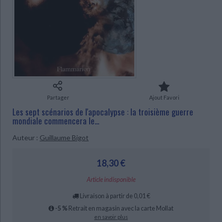
Ecologie - Environnement
Danse
Religions - Spiritualités
Bibliothèque de la Pléiade
Critique et histoire littéraire
Histoire de France
Biographies historiques
CHARGEMENT...
Classiques scolaires
Littérature ancienne et médiévale
Histoire - Généralités
Histoire des pays
Littérature de voyage
Audio - Livres lus
Histoire ancienne
Géographie
Littérature en version originale
Humour
Culture scientifique
Partager
Ajout Favori
Les sept scénarios de l'apocalypse : la troisième guerre
mondiale commencera le...
Auteur :
Guillaume Bigot
18,30 €
Article indisponible
Livraison à partir de 0,01 €
-5 %
Retrait en magasin avec la carte Mollat
en savoir plus