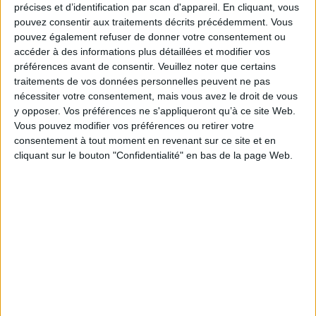
entraîneront le lecteur au-dessus des poudrières les plus explosives de la
précises et d’identification par scan d'appareil. En cliquant, vous
planète : Corée, Caucase, Cachemire, mer de Chine, golfe Persique.
pouvez consentir aux traitements décrits précédemment. Vous
Sept scénarios mettent en scène des faits et des personnages aussi
pouvez également refuser de donner votre consentement ou
proches que possible de la réalité. Toute ressemblance entre notre futur et
accéder à des informations plus détaillées et modifier vos
l'un de ces engrenages ne saurait être exclue. La guerre froide est finie et
préférences avant de consentir.
Veuillez noter que certains
des conflits atomiques, chimiques, bactériologiques deviennent
envisageables.
traitements de vos données personnelles peuvent ne pas
nécessiter votre consentement, mais vous avez le droit de vous
La troisième guerre mondiale commencera le...
y opposer. Vos préférences ne s'appliqueront qu’à ce site Web.
Fiche Technique
Vous pouvez modifier vos préférences ou retirer votre
consentement à tout moment en revenant sur ce site et en
Paru le :
01/03/2000
cliquant sur le bouton "Confidentialité" en bas de la page Web.
Thématique :
Relations internationales et géopolitique
Auteur(s) :
Auteur :
Guillaume Bigot
Éditeur(s) :
Flammarion
Collection(s) :
Document
Série(s) :
Non précisé.
ISBN :
Non précisé.
EAN13 :
9782080678430
Reliure :
Broché