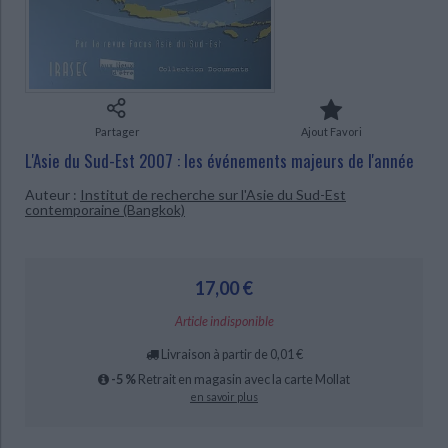
Ecologie - Environnement
Danse
Religions - Spiritualités
Bibliothèque de la Pléiade
Critique et histoire littéraire
Histoire de France
Biographies historiques
CHARGEMENT...
Classiques scolaires
Littérature ancienne et médiévale
Histoire - Généralités
Histoire des pays
Littérature de voyage
Audio - Livres lus
Histoire ancienne
Géographie
Littérature en version originale
Humour
Partager
Ajout Favori
Culture scientifique
L'Asie du Sud-Est 2007 : les événements majeurs de l'année
Auteur :
Institut de recherche sur l'Asie du Sud-Est
contemporaine (Bangkok)
17,00 €
Article indisponible
Livraison à partir de 0,01 €
-5 %
Retrait en magasin avec la carte Mollat
en savoir plus