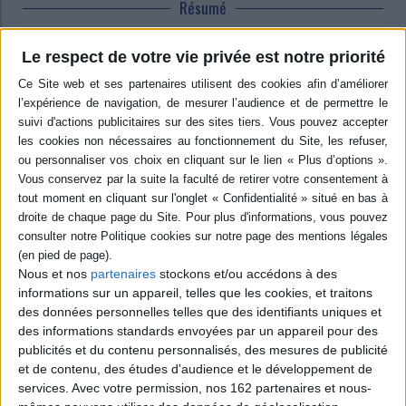
Résumé
La rétrospective des bouleversements de l'Asie du Sud-Est retrace les
évolutions économiques, sociales et environnementales de cette région
Le respect de votre vie privée est notre priorité
coincée entre l'Inde et la Chine durant l'année 2006 aidant ainsi à
comprendre les grands enjeux de 2007. ©Electre 2026
Quatrième de couverture
L'Asie du Sud-Est est en perpétuelle évolution et, face à une Chine
dynamique, l'unité des pays de la région est encore loin d'être une réalité.
Les difficultés rencontrées aujourd'hui par certains de ces pays sont-ils
simplement les symptômes d'une crise de croissance, ou ont-elles des
racines plus profondes ?
Asie du Sud-Est 2007
rassemble des textes tirés du mensuel
Focus Asie du
Sud-Est (Fase)
qui intéresseront tout autant le chercheur, l'étudiant que le
néophyte. Etablissant une rétrospective des événements majeurs de
Nous et nos
partenaires
stockons et/ou accédons à des
l'année 2006, ce livre aide à mieux comprendre les grands enjeux de
l'année 2007.
Fase
est la première revue francophone à s'intéresser aux
informations sur un appareil, telles que les cookies, et traitons
évolutions du sous-continent asiatique. Autour du comité éditorial
des données personnelles telles que des identifiants uniques et
(Arnaud Dubus, Pierre Paccaud et Jean-Claude Pomonti) s'est constitué un
des informations standards envoyées par un appareil pour des
groupe de spécialistes chargés d'enquêter sur le terrain et qui livrent ici le
publicités et du contenu personnalisés, des mesures de publicité
résultat de leurs recherches.
Asie du Sud-Est 2007
apporte ainsi un
éclairage pertinent et contemporain sur une région émergente, démêle
et de contenu, des études d'audience et le développement de
l'éphémère des grandes tendances historiques et déchiffre une actualité
services.
Avec votre permission, nos 162 partenaires et nous-
riche et multiforme.