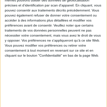
mêmes pouvons utiliser des données de géolocalisation
Cet ouvrage de l'Institut de Recherche sur l'Asie du Sud-Est
précises et d’identification par scan d'appareil. En cliquant, vous
Contemporaine (Irasec) offre de nombreux outils pratiques tels qu'une
pouvez consentir aux traitements décrits précédemment. Vous
chronologie détaillée de l'année 2006, les adresses des différents centres
pouvez également refuser de donner votre consentement ou
de recherche travaillant sur la région, une bibliographie rassemblant les
accéder à des informations plus détaillées et modifier vos
ouvrages récents, ou encore une liste des formations relatives à l'Asie du
Sud-Est.
préférences avant de consentir.
Veuillez noter que certains
traitements de vos données personnelles peuvent ne pas
Fiche Technique
nécessiter votre consentement, mais vous avez le droit de vous
Paru le :
22/03/2007
y opposer. Vos préférences ne s'appliqueront qu’à ce site Web.
Thématique :
Relations internationales et géopolitique
Vous pouvez modifier vos préférences ou retirer votre
consentement à tout moment en revenant sur ce site et en
Auteur(s) :
Auteur :
Institut de recherche sur l'Asie du Sud-Est
cliquant sur le bouton "Confidentialité" en bas de la page Web.
contemporaine (Bangkok)
Éditeur(s) :
Aux lieux d'être
IRASEC
Collection(s) :
Documents
Contributeur(s) :
Editeur scientifique (ou intellectuel) : Guy Faure -
Editeur scientifique (ou intellectuel) : Arnaud Leveau
Série(s) :
Non précisé.
ISBN :
978-2-916063-33-1
EAN13 :
9782916063331