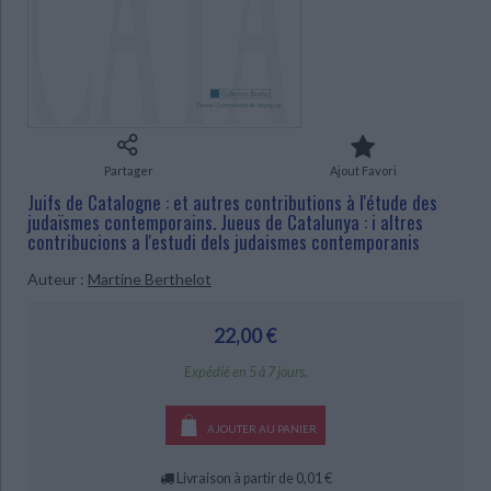
Ecologie - Environnement
Danse
Religions - Spiritualités
Bibliothèque de la Pléiade
Critique et histoire littéraire
Histoire de France
Biographies historiques
CHARGEMENT...
Classiques scolaires
Littérature ancienne et médiévale
Histoire - Généralités
Histoire des pays
Littérature de voyage
Audio - Livres lus
Histoire ancienne
Géographie
Littérature en version originale
Humour
Culture scientifique
Partager
Ajout Favori
Juifs de Catalogne : et autres contributions à l'étude des
judaïsmes contemporains. Jueus de Catalunya : i altres
contribucions a l'estudi dels judaismes contemporanis
Auteur :
Martine Berthelot
22,00 €
Expédié en 5 à 7 jours.
AJOUTER AU PANIER
Livraison à partir de 0,01 €