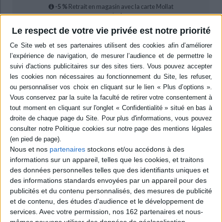
-5 %
Retrait en magasin avec la carte Mollat
en savoir plus
Le respect de votre vie privée est notre priorité
epub
12,99 €
Protection: Aucune
ACHETER EN NUMÉRIQUE
Résumé
Dix-neuf articles et contributions à des colloques consacrés aux
communautés juives contemporaines en Europe occidentale et en
Nous et nos
partenaires
stockons et/ou accédons à des
particulier en Catalogne, leur histoire, leur identité linguistique, les
informations sur un appareil, telles que les cookies, et traitons
spécificités de leur étude, etc. ©Electre 2026
des données personnelles telles que des identifiants uniques et
Quatrième de couverture
des informations standards envoyées par un appareil pour des
publicités et du contenu personnalisés, des mesures de publicité
L'ouvrage présente dix-neuf articles sur les communautés juives
et de contenu, des études d'audience et le développement de
actuelles des Pays Catalans (retour et re-création des communautés,
services.
Avec votre permission, nos 162 partenaires et nous-
question linguistique, patrimoine...) ; sur des problématiques du
judaïsme contemporain (diversité des courants religieux, des identités,
mêmes pouvons utiliser des données de géolocalisation