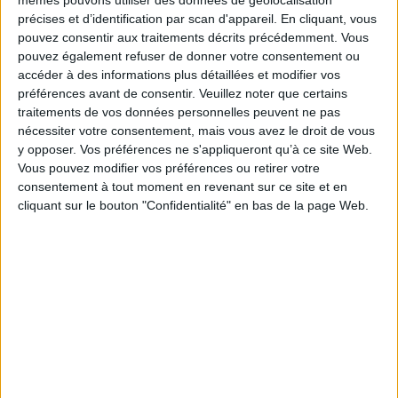
préoccupation démographique, etc.) ; et sur des aspects
précises et d’identification par scan d'appareil. En cliquant, vous
méthodologiques propres aux études juives, notamment dans l'aire
pouvez consentir aux traitements décrits précédemment. Vous
catalane et hispanique.
pouvez également refuser de donner votre consentement ou
accéder à des informations plus détaillées et modifier vos
L'obra presenta dinou articles sobre les actuals comunitats jueves dels
préférences avant de consentir.
Veuillez noter que certains
Països Catalans (retorn, i recreació de les comunitats, qüestions
traitements de vos données personnelles peuvent ne pas
lingüístiques, patrimoni...) ; sobre problemàtiques espécífiques del
judaïsme contemporani (diversitat dels corrents religiosos i les identitats,
nécessiter votre consentement, mais vous avez le droit de vous
preocupació demogràfica...) ; i sobre aspectes metodològics propis dels
y opposer. Vos préférences ne s'appliqueront qu’à ce site Web.
estudis jueus en l'àmbit català i hispànic.
Vous pouvez modifier vos préférences ou retirer votre
Fiche Technique
consentement à tout moment en revenant sur ce site et en
cliquant sur le bouton "Confidentialité" en bas de la page Web.
Paru le :
29/09/2011
Thématique :
Socio-anthropologie des religions, Dialogue inter-religieux
Auteur(s) :
Auteur :
Martine Berthelot
Éditeur(s) :
Presses universitaires de Perpignan
Collection(s) :
Etudes
Série(s) :
Non précisé.
ISBN :
978-2-35412-048-1
EAN13 :
9782354120481