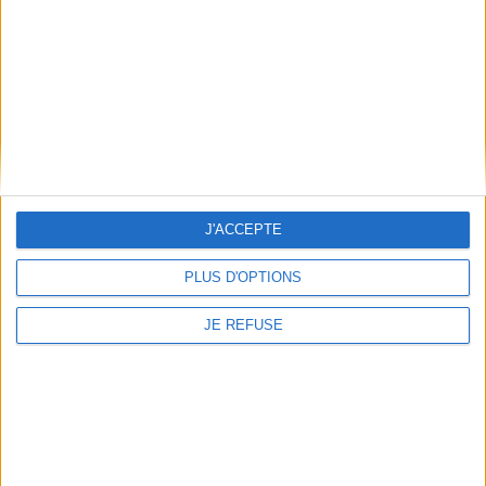
Qui sommes-nous
Mentions Légales
Frais de port & Livraison
Conditions Générales de Vente
À votre service
Offres d'emploi
Offres Partenaires
J'ACCEPTE
À découvrir
FeniXX
PLUS D'OPTIONS
EDRLab
JE REFUSE
RetroNews
BnF : portail des métiers du livre
Cercle de la librairie
Les chèques cadeaux Mollat
Contact
Horaires
Librairie Mollat
La librairie Mollat vous accueille