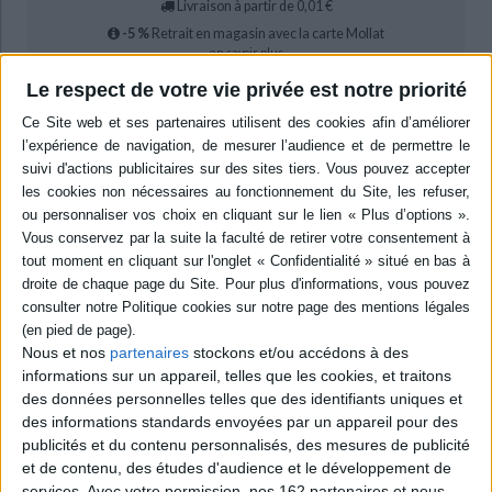
Livraison à partir de 0,01 €
-5 %
Retrait en magasin avec la carte Mollat
en savoir plus
Le respect de votre vie privée est notre priorité
Résumé
Les événements rapportés dans ces deux livres vont de la mort de
l'empereur Constance II (3 novembre 361) à celle de l'empereur Valens (9
août 378). Le règne de Julien (361-363) y occupe une très large part.
Nicéen convaincu, Sozomène réunit dans un même ensemble par la mort
et le châtiment les deux empereurs persécuteurs, le païen Julien et
l'hérétique arien Valens. ©Electre 2026
Quatrième de couverture
Les livres V et VI de l'
Histoire ecclésiastique
de Sozomène correspondent
aux règnes de Julien, cousin germain de Constance II, le fils du grand
Nous et nos
partenaires
stockons et/ou accédons à des
er
Constantin (361-363), de Jovien (juin 363-février 364), de Valentinien I
informations sur un appareil, telles que les cookies, et traitons
en Occident (364-375) et de son frère Valens en Orient (364-378). Le livre
V est consacré à Julien dont le règne très court eut cependant une
des données personnelles telles que des identifiants uniques et
importance historique considérable en raison de la stature et du destin
des informations standards envoyées par un appareil pour des
exceptionnels de cet empereur condamné comme apostat par la tradition
publicités et du contenu personnalisés, des mesures de publicité
chrétienne unanime mais dont le caractère et l'action sont encore
et de contenu, des études d'audience et le développement de
aujourd'hui objet de débats. Sozomène donne de Julien une image qui,
venant d'un chrétien, ne pouvait être que négative, exagérant sans doute
services.
Avec votre permission, nos 162 partenaires et nous-