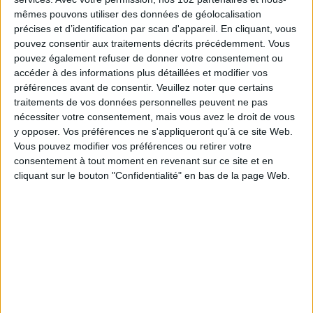
ses actes de persécution, mais laissant apparaître aussi l'intelligence et
mêmes pouvons utiliser des données de géolocalisation
l'habileté politique du personnage. A côté de celui d'un tel «héros», les
précises et d’identification par scan d'appareil. En cliquant, vous
er
règnes de ses successeurs, l'éphémère Jovien et même Valentinien I
et
pouvez consentir aux traitements décrits précédemment. Vous
Valens, fondateurs d'une dynastie de parvenus, risquaient de paraître bien
ternes. Sozomène a su leur conférer un relief presque équivalent en
pouvez également refuser de donner votre consentement ou
creusant l'opposition entre le «nicéen» Valentinien et l'«arien» Valens, en
accéder à des informations plus détaillées et modifier vos
présentant ce dernier comme un persécuteur sans merci et en
préférences avant de consentir.
Veuillez noter que certains
enrichissant son récit d'importants développements sur le monachisme
traitements de vos données personnelles peuvent ne pas
oriental. Le livre se clôt par la défaite et la mort de l'hérétique dans
l'incendie d'Andrinople qui fait écho à l'échec de la reconstruction du
nécessiter votre consentement, mais vous avez le droit de vous
Temple de Jérusalem par l'Apostat et à la mort de ce dernier dans les
y opposer. Vos préférences ne s'appliqueront qu’à ce site Web.
sables de la Perse sassanide.
Vous pouvez modifier vos préférences ou retirer votre
Fiche Technique
consentement à tout moment en revenant sur ce site et en
cliquant sur le bouton "Confidentialité" en bas de la page Web.
Paru le :
01/12/2005
Thématique :
Histoire du christianisme, Chrétiens d'Orient
Auteur(s) :
Auteur :
Hermias Sozomène
Éditeur(s) :
Cerf
Collection(s) :
Sources chrétiennes
Contributeur(s) :
Traducteur : André-Jean Festugière - Traducteur :
Bernard Grillet - Préfacier : Guy Sabbah
Série(s) :
Histoire ecclésiastique