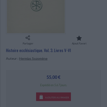
Ecologie - Environnement
Danse
Religions - Spiritualités
Bibliothèque de la Pléiade
Critique et histoire littéraire
Histoire de France
Biographies historiques
Classiques scolaires
Littérature ancienne et médiévale
CHARGEMENT...
Histoire - Généralités
Histoire des pays
Littérature de voyage
Audio - Livres lus
Histoire ancienne
Géographie
Littérature en version originale
Humour
Culture scientifique
Partager
Ajout Favori
Histoire ecclésiastique. Vol. 3. Livres V-VI
Auteur :
Hermias Sozomène
55,00 €
Expédié en 5 à 7 jours.
AJOUTER AU PANIER