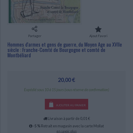
Ecologie - Environnement
Danse
Religions - Spiritualités
Bibliothèque de la Pléiade
Critique et histoire littéraire
Histoire de France
Biographies historiques
CHARGEMENT...
Classiques scolaires
Littérature ancienne et médiévale
Histoire - Généralités
Histoire des pays
Littérature de voyage
Audio - Livres lus
Histoire ancienne
Géographie
Partager
Ajout Favori
Littérature en version originale
Humour
Hommes d'armes et gens de guerre, du Moyen Age au XVIIe
Culture scientifique
siècle : Franche-Comté de Bourgogne et comté de
Montbéliard
20,00 €
Expédié sous 10 à 15 jours (sous réserve de confirmation)
AJOUTER AU PANIER
Livraison à partir de 0,01 €
-5 %
Retrait en magasin avec la carte Mollat
en savoir plus