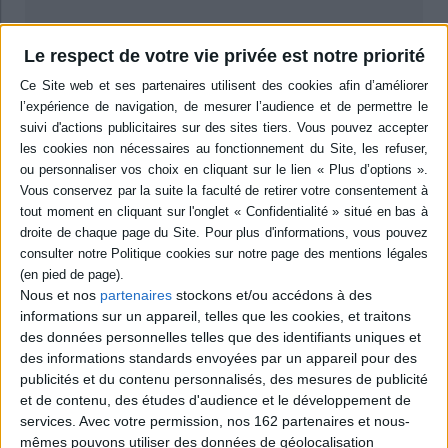
Résumé
Le respect de votre vie privée est notre priorité
Recueil d'études présentant et analysant des montres d'armes, comptes-
rendus des revues des troupes, documents d'archives exploitables dans le
cadre de recherches historiques, généalogiques ou démographiques.
Présente d'autres types de documents permettant l'étude des soldats et
des levées de troupes en Franche-Comté sous les Habsbourgs, de 1493 à
1674. ©Electre 2026
Quatrième de couverture
Ce livre s'adresse tout particulièrement aux étudiants en histoire, aux
généalogistes, aux chercheurs en histoire régionale, et, au-delà, plus
généralement, à celles et ceux qui s'intéressent aux hommes (et parfois
aux femmes) ayant marqué l'histoire militaire de la Franche-Comté entre
Nous et nos
partenaires
stockons et/ou accédons à des
la fin du Moyen Âge et la conquête française par les armées de Louis XIV.
informations sur un appareil, telles que les cookies, et traitons
L'ouvrage a vocation de servir de guide pour promouvoir des recherches
des données personnelles telles que des identifiants uniques et
historiques sur une période trop peu étudiée.
des informations standards envoyées par un appareil pour des
Au coeur de ce livre se trouve un type de document, trop rarement utilisé,
publicités et du contenu personnalisés, des mesures de publicité
la « montre d'armes » ou « revue qu'on fait des troupes pour voir si elles
sont complètes et pour en régler la marche et le payement ». Nous
et de contenu, des études d'audience et le développement de
présentons ces « montres d'armes » en soulignant leur intérêt historique,
services.
Avec votre permission, nos 162 partenaires et nous-
généalogique, démographique.
mêmes pouvons utiliser des données de géolocalisation