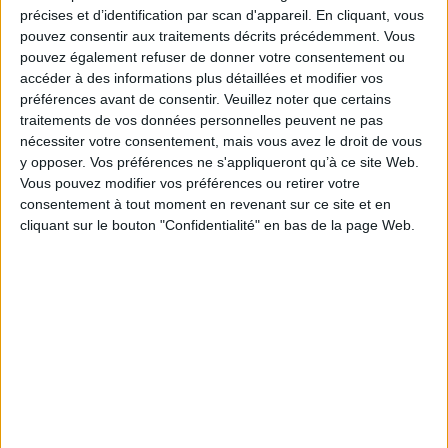
À partir de ce type de document, nous avons voulu élargir l'observation et
précises et d’identification par scan d'appareil. En cliquant, vous
proposer l'utilisation d'autres sources documentaires susceptibles de
pouvez consentir aux traitements décrits précédemment. Vous
nous informer sur les soldats et les défenseurs du territoire :
pouvez également refuser de donner votre consentement ou
correspondance, pièces de comptabilité (pour le logement, la nourriture),
accéder à des informations plus détaillées et modifier vos
déclarations, requêtes, etc. Il y a là des milliers de noms et de prénoms,
dont on imagine bien l'intérêt pour l'histoire sociale de notre région.
préférences avant de consentir.
Veuillez noter que certains
traitements de vos données personnelles peuvent ne pas
Fiche Technique
nécessiter votre consentement, mais vous avez le droit de vous
Paru le :
25/06/2007
y opposer. Vos préférences ne s'appliqueront qu’à ce site Web.
Thématique :
Renaissance
Vous pouvez modifier vos préférences ou retirer votre
consentement à tout moment en revenant sur ce site et en
Auteur(s) :
Non précisé.
cliquant sur le bouton "Confidentialité" en bas de la page Web.
Éditeur(s) :
Presses universitaires de Franche-Comté
Collection(s) :
Didactiques
Contributeur(s) :
Directeur de publication : Arnold Preneel - Directeur de
publication : Paul Delsalle - Auteur : André Bouvard - Auteur : Paul Delsalle -
Auteur : - Auteur : Arnold Preneel
Série(s) :
Non précisé.
ISBN :
978-2-84867-180-2
EAN13 :
9782848671802