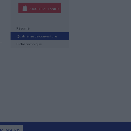
AJOUTER AU PANIER
Résumé
Quatrième de couverture
Fiche technique
 M'INSCRIS