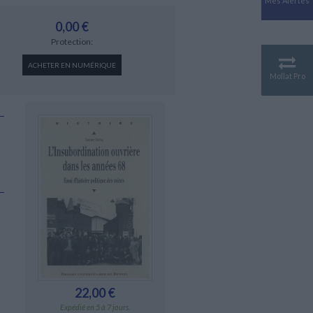
Mes Alertes
Antiquité
Mythologies
0,00 €
Protection:
GÉOGRAPHIE
Géographie - Démographie -
ACHETER EN NUMÉRIQUE
Territoire
Mollat Pro
CULTURE SCIENTIFIQUE
Essais scientifique
Astronomie
22,00 €
Expédié en 5 à 7 jours.