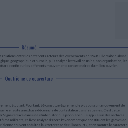
LITTÉRATURE DE VOYAGE
Dictionnaires Français
Histoire moderne
Relations et politiques
internationales
Dictionnaires Bilingues
Récits des voyageurs et des
Histoire contemporaine
explorateurs
Sécurité nationale - Défense
Langues universitaires -
BIOGRAPHIES HISTORIQUES
Dictionnaires et méthodes
ECOLOGIE - ENVIRONNEMENT
Biographies historiques
Méthodes Langues Grand public
Ecologie
Français langues étrangères
HISTOIRE - GÉNÉRALITÉS
Historiographie
Etudes historiques
Résumé
Généalogie - Héraldique
relations entre les différents acteurs des événements de 1968. Elle traite d'abord
Franc-maçonnerie
gique, géographique et humain, puis analyse le travail en usine, son organisation, les
s'attarde enfin sur les différents mouvements contestataires du milieu ouvrier.
Quatrième de couverture
vement étudiant. Pourtant, 68 constitue également le plus puissant mouvement de
 ouvre ensuite une phase décennale de contestation dans les usines. C'est cette
 Vigna retrace dans une étude historique pionnière qui s'appuie sur des archives
 et films militants, ce livre analyse d'abord l'événement que constituent les grèves de
risienne souvent réduite à la « forteresse de Billancourt », et en montre le caractère