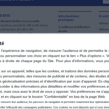
oraires
Informations
À votr
pratiques
 librairie Mollat vous accueille
Offres 
 lundi au samedi de 10h à 20h et tous
Conditions d'utilisation
es dimanches de 14h à 19h
Offres 
du site
urs fériés : de 11h à 19h* excepté le
Qui sommes-nous
r mai, le 25 décembre et le 1er janvier
Si le jour férié est un dimanche, de 14h
té
Mentions Légales
 19h
Frais de port & Livraison
 clic et collecte est ouvert
Conditions Générales
 lundi au samedi de 9h30 à 20h et tous
de Vente
es dimanches de 14h à 19h
ur fériés : tous les jours fériés de 11h à
9h* excepté le 1er mai, le 25 décembre
ur un appareil, telles que les cookies, et traitons des données personn
 le 1er janvier
nu personnalisés, des mesures de publicité et de contenu, des études 
Si le jour férié est un dimanche de 14h à
éolocalisation précises et d’identification par scan d'appareil. En cl
9h
der à des informations plus détaillées et modifier vos préférences av
ir le détail des horaires & accès
 mais vous avez le droit de vous y opposer. Vos préférences ne s'app
et en cliquant sur le bouton "Confidentialité" en bas de la page Web.