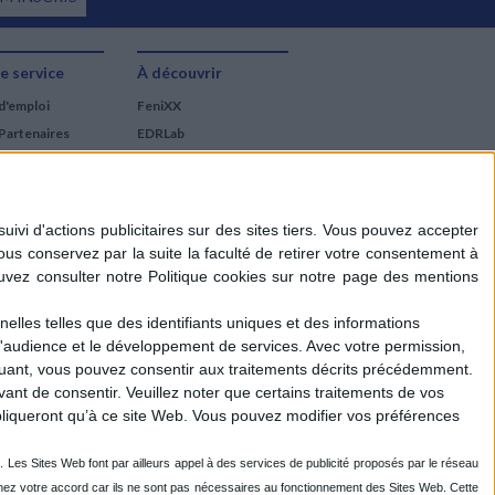
e service
À découvrir
d'emploi
FeniXX
Partenaires
EDRLab
RetroNews
BnF : portail des métiers
du livre
Cercle de la librairie
Les chèques cadeaux
Mollat
elles telles que des identifiants uniques et des informations
d'audience et le développement de services.
Avec votre permission,
iquant, vous pouvez consentir aux traitements décrits précédemment.
ant de consentir.
Veuillez noter que certains traitements de vos
liqueront qu’à ce site Web. Vous pouvez modifier vos préférences