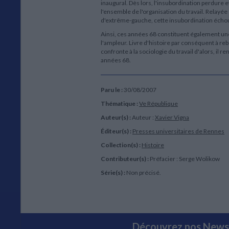
inaugural. Dès lors, l'insubordination perdure et
l'ensemble de l'organisation du travail. Relayé
d'extrême-gauche, cette insubordination échou
Ainsi, ces années 68 constituent également une
l'ampleur. Livre d'histoire par conséquent à re
confronte à la sociologie du travail d'alors, il
années 68.
Paru le :
30/08/2007
Thématique :
Ve République
Auteur(s) :
Auteur :
Xavier Vigna
Éditeur(s) :
Presses universitaires de Rennes
Collection(s) :
Histoire
Contributeur(s) :
Préfacier : Serge Wolikow
Série(s) :
Non précisé.
Découvrez nos Newsl