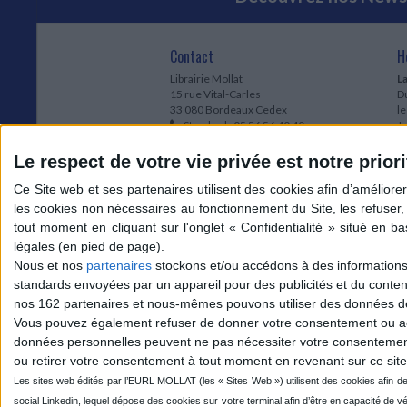
Contact
H
Librairie Mollat
La
15 rue Vital-Carles
Du
33 080 Bordeaux Cedex
l
Standard :
05 56 56 40 40
Jo
Service client mollat.com :
05 56 56 40
1e
83
* 
Le respect de votre vie privée est notre priori
Contactez-nous
à
Le
du
l
Jo
1
Nous et nos
partenaires
stockons et/ou accédons à des informations s
et
standards envoyées par un appareil pour des publicités et du conte
* 
nos 162 partenaires et nous-mêmes pouvons utiliser des données de g
1
Vous pouvez également refuser de donner votre consentement ou accé
Vo
données personnelles peuvent ne pas nécessiter votre consentement,
ou retirer votre consentement à tout moment en revenant sur ce site 
Mollat sur les réseaux