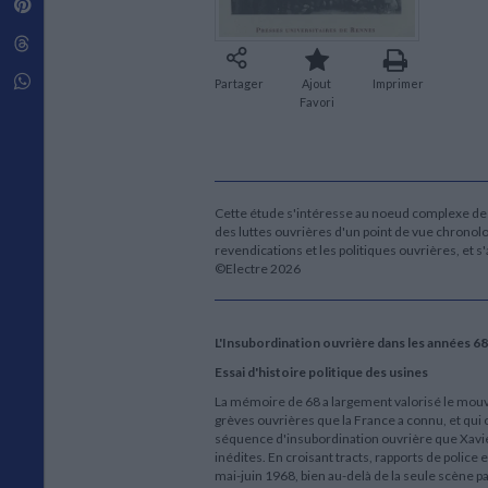
Pinterest
Techniques de construction
SCIENCE FICTION ET FANTASY
Vie familiale
Disciplines paramédicales
Matériaux de l’architecture
Littérature SF et Fantasy
Threads
Ouvrages Généraux
Urbanisme
SOCIOLOGIE
Sociologie générale
Whatsapp
Partager
Ajout
Imprimer
Travail social
Favori
Santé et société
ETHNOLOGIE
Anthropologie
Ethnologie par pays
Cette étude s'intéresse au noeud complexe des 
des luttes ouvrières d'un point de vue chronolo
revendications et les politiques ouvrières, et 
©Electre 2026
L'Insubordination ouvrière dans les années 68
Essai d'histoire politique des usines
La mémoire de 68 a largement valorisé le mou
grèves ouvrières que la France a connu, et qui
séquence d'insubordination ouvrière que Xavier
inédites. En croisant tracts, rapports de police
mai-juin 1968, bien au-delà de la seule scène pa