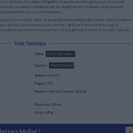
 se traduit par de multiples illégalités. La parole ouvrière qui la nourrit conteste
e selon des modalités complexes par les organisations syndicales et les groupes
e pourtant face à la crise économique.
 séquence ouvrière, dont cet essai d'histoire politique des usines entend restituer
bours des discours convenus sur « Mai 68 », et d'une histoire ouvrière qui se
 renouvelle largement notre connaissance d'une période ardente et cruciale, celle des
Fiche Technique
ISBN :
978-2-7535-0446-2
EAN13 :
9782753504462
Reliure :
Broché
Pages :
378
Hauteur: 24.0 cm / Largeur 16.0 cm
Épaisseur: 2.8 cm
Poids: 670 g
etters Mollat !
JE