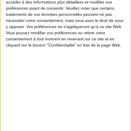
accéder à des informations plus détaillées et modifier vos
Auteur(s) :
Non précisé.
préférences avant de consentir.
Veuillez noter que certains
Éditeur(s) :
Presses universitaires de Bordeaux
traitements de vos données personnelles peuvent ne pas
Collection(s) :
Sémaphores
nécessiter votre consentement, mais vous avez le droit de vous
Contributeur(s) :
Editeur scientifique (ou intellectuel) : Philippe Baudorre
y opposer. Vos préférences ne s'appliqueront qu’à ce site Web.
Vous pouvez modifier vos préférences ou retirer votre
Série(s) :
Non précisé.
consentement à tout moment en revenant sur ce site et en
ISBN :
Non précisé.
cliquant sur le bouton "Confidentialité" en bas de la page Web.
EAN13 :
9782867813108
Reliure :
Broché
Pages :
302
Hauteur: 24.0 cm / Largeur 16.0 cm
Épaisseur: 1.9 cm
Poids: 532 g
Découvrez nos Newsletters Mollat !