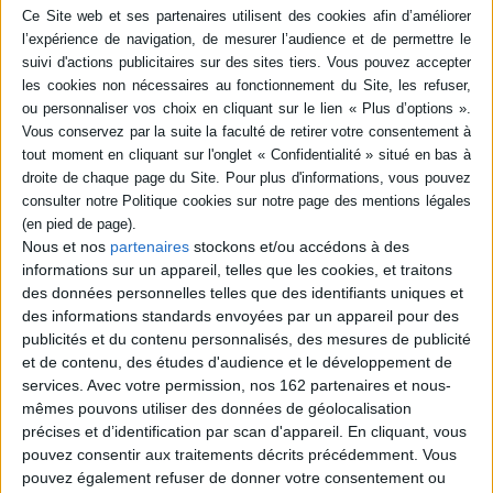
Résumé
Ces contributions analysent comment, dès novembre 1954 et les
premières insurrections algériennes, des intellectuels français comme
Mauriac, Camus, Sartre ont réagi face à la guerre d'Algérie, à coups de
manifestes, de pétitions, de comités et de meetings, dans une dernière
grande bataille. ©Electre 2026
Quatrième de couverture
er
1
novembre 1954, l'insurrection éclate en plusieurs points de l'Algérie.
La France, sans le savoir, bascule dans la guerre. Dans son Bloc-notes de
L'Express
, François Mauriac, le premier, l'a compris : «L'horreur de ce qui va
Nous et nos
partenaires
stockons et/ou accédons à des
se déchaîner doit être tout de suite adoucie par une offensive concertée
contre les bas salaires, le chômage, l'ignorance, la misère et par les
informations sur un appareil, telles que les cookies, et traitons
réformes de structure qu'appelle le peuple algérien. Et, coûte que coûte, il
des données personnelles telles que des identifiants uniques et
faut empêcher la police de torturer.» Les intellectuels français livrent alors
des informations standards envoyées par un appareil pour des
leur dernière grande bataille, à coup de manifestes et de pétitions, de
publicités et du contenu personnalisés, des mesures de publicité
comités et de meetings. Mais c'est aussi, comme Mauriac, dans la presse,
par leurs articles et leurs éditoriaux que Camus, Sartre et bien d'autres
et de contenu, des études d'audience et le développement de
écrivains entrent dans la mêlée.
services.
Avec votre permission, nos 162 partenaires et nous-
Fiche Technique
mêmes pouvons utiliser des données de géolocalisation
précises et d’identification par scan d'appareil. En cliquant, vous
Paru le :
01/04/2003
pouvez consentir aux traitements décrits précédemment. Vous
Thématique :
Essais et théories - Dictionnaire
pouvez également refuser de donner votre consentement ou