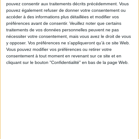
pouvez consentir aux traitements décrits précédemment. Vous
e
XVIII
siècle, firent tant et si bien qu'aux quatre coins du monde, la toute
pouvez également refuser de donner votre consentement ou
petite ville de Cognac devint aussi célèbre que la capitale de la France. À
bien des égards, ce rayonnement bénéficia à l'ensemble du département.
accéder à des informations plus détaillées et modifier vos
Fiche Technique
préférences avant de consentir.
Veuillez noter que certains
traitements de vos données personnelles peuvent ne pas
Paru le :
23/01/2008
nécessiter votre consentement, mais vous avez le droit de vous
Thématique :
Histoire des régions de France
y opposer. Vos préférences ne s'appliqueront qu’à ce site Web.
Vous pouvez modifier vos préférences ou retirer votre
Auteur(s) :
Auteur :
Jean-Michel Le Corfec
consentement à tout moment en revenant sur ce site et en
Éditeur(s) :
Sud-Ouest
cliquant sur le bouton "Confidentialité" en bas de la page Web.
Collection(s) :
La vie d'autrefois
Contributeur(s) :
Illustrateur : José Sainz
Série(s) :
Non précisé.
ISBN :
978-2-87901-841-6
EAN13 :
9782879018416
Reliure :
Cartonné
Pages :
189
Hauteur: 25.0 cm / Largeur 18.0 cm