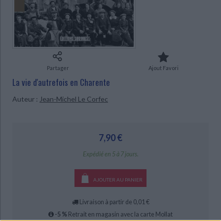
Ecologie - Environnement
Danse
Religions - Spiritualités
Bibliothèque de la Pléiade
Critique et histoire littéraire
CHARGEMENT...
Histoire de France
Biographies historiques
Classiques scolaires
Littérature ancienne et médiévale
Histoire - Généralités
Histoire des pays
Littérature de voyage
Audio - Livres lus
Histoire ancienne
Géographie
Littérature en version originale
Humour
Partager
Ajout Favori
Culture scientifique
La vie d'autrefois en Charente
Auteur :
Jean-Michel Le Corfec
7,90 €
Expédié en 5 à 7 jours.
AJOUTER AU PANIER
Livraison à partir de 0,01 €
-5 %
Retrait en magasin avec la carte Mollat