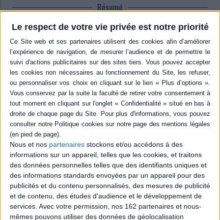
Résumé
Ces études, issues d'un colloque tenu à Tours en 2002, interrogent le
Le respect de votre vie privée est notre priorité
rapport entre le texte et l'image à partir d'approches pluridisciplinaires.
Elles traitent de ce rapport dans divers champs disciplinaires : médias,
cinéma, outils pédagogiques, fiction littéraire, discours politiques et
identitaires. ©Electre 2026
Quatrième de couverture
Texte et Image dans les Mondes Hispaniques et Hispano-Américains
L'image, présentée de façon autonome, ou associée à d'autres éléments,
constitue un vecteur de plus en plus pratiqué et privilégié dans la
transmission des savoirs, des connaissances et des informations. S'il est
presque impensable de concevoir une image seule, le texte qui
l'accompagne lui donnant son sens ou du moins un sens par la légende ou
le commentaire, il est de plus en plus difficile d'offrir un texte sans image,
Nous et nos
partenaires
stockons et/ou accédons à des
du moins dans le champ de la communication. Pour couvrir ce champ
informations sur un appareil, telles que les cookies, et traitons
nouveau, aux spécialistes qui se sont depuis toujours intéressés à l'image :
des données personnelles telles que des identifiants uniques et
historiens de l'art, de l'histoire religieuse, du cinéma, de la télévision, se
des informations standards envoyées par un appareil pour des
sont donc joints des chercheurs spécialistes de linguistique, de sociologie,
publicités et du contenu personnalisés, des mesures de publicité
d'histoire, de littérature, de politique. Tous envisagent les rapports qui
peuvent et doivent s'établir entre texte et image, dans les champs
et de contenu, des études d'audience et le développement de
pluridisciplinaires suivants : médias, cinéma, outils pédagogiques, fiction
services.
Avec votre permission, nos 162 partenaires et nous-
littéraire, discours politiques et identitaires, chroniques.
mêmes pouvons utiliser des données de géolocalisation