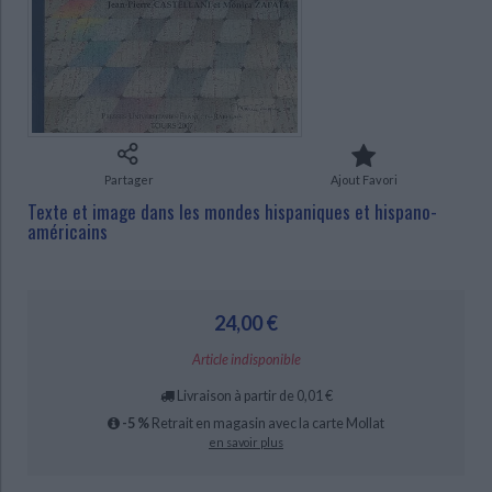
Ecologie - Environnement
Danse
Religions - Spiritualités
Bibliothèque de la Pléiade
Critique et histoire littéraire
Histoire de France
Biographies historiques
CHARGEMENT...
Classiques scolaires
Littérature ancienne et médiévale
Histoire - Généralités
Histoire des pays
Littérature de voyage
Audio - Livres lus
Histoire ancienne
Géographie
Littérature en version originale
Humour
Culture scientifique
Partager
Ajout Favori
Texte et image dans les mondes hispaniques et hispano-
américains
24,00 €
Article indisponible
Livraison à partir de 0,01 €
-5 %
Retrait en magasin avec la carte Mollat
en savoir plus