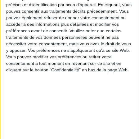
me
la société la plus policée (Salon de M
Geoffrin), en passant par la visite
précises et d’identification par scan d'appareil. En cliquant, vous
des cabinets des grands collectionneurs et les ateliers des artistes les plus
pouvez consentir aux traitements décrits précédemment. Vous
renommés (Boucher, Greuze...), sans oublier les institutions culturelles
pouvez également refuser de donner votre consentement ou
(L'Académie Royale, la manufacture des Gobelins), les délassements
accéder à des informations plus détaillées et modifier vos
mondains (la Comédie française, l'Opéra, le Concert spirituel) où les
manifestations plus populaires (la Foire St Germain). C'est un Tableau de
préférences avant de consentir.
Veuillez noter que certains
Paris haut en couleurs que ce «Journal» nous invite à découvrir.
traitements de vos données personnelles peuvent ne pas
Fiche Technique
nécessiter votre consentement, mais vous avez le droit de vous
y opposer. Vos préférences ne s'appliqueront qu’à ce site Web.
Paru le :
05/04/2013
Vous pouvez modifier vos préférences ou retirer votre
Thématique :
Généralités Histoire de l’Art
Ecrits sur l’Art
Art du Monde
consentement à tout moment en revenant sur ce site et en
cliquant sur le bouton "Confidentialité" en bas de la page Web.
Auteur(s) :
Auteur :
Joseph Henri Costa de Beauregard
Éditeur(s) :
Presses universitaires du Septentrion
Collection(s) :
Documents et témoignages
Contributeur(s) :
Préfacier : Patrick Michel - Commentateur de texte :
Patrick Michel
Série(s) :
Non précisé.
ISBN :
978-2-7574-0427-0
EAN13 :
9782757404270