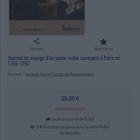
Ecologie - Environnement
Danse
Religions - Spiritualités
Bibliothèque de la Pléiade
Critique et histoire littéraire
Histoire de France
Biographies historiques
CHARGEMENT...
Classiques scolaires
Littérature ancienne et médiévale
Histoire - Généralités
Histoire des pays
Littérature de voyage
Audio - Livres lus
Histoire ancienne
Géographie
Littérature en version originale
Humour
Culture scientifique
Partager
Ajout Favori
Journal de voyage d'un jeune noble savoyard à Paris en
1766-1767
Auteur :
Joseph Henri Costa de Beauregard
25,00 €
Article indisponible
Livraison à partir de 0,01 €
-5 %
Retrait en magasin avec la carte Mollat
en savoir plus