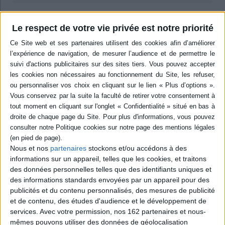
Résumé
Le respect de votre vie privée est notre priorité
J.H. Costa de Beauregard (1752-1824) quitte sa province à l'âge de
quatorze ans pour aller à Paris, afin de compléter son éducation et sa
formation de peintre. Son journal offre un témoignage direct de la vie
culturelle parisienne dans les années 1760, ainsi que de sa richesse
monumentale. ©Electre 2026
Quatrième de couverture
Le Journal de voyage du jeune noble savoyard, Joseph-Henry Costa de
Beauregard (1752-1824), à Paris en 1766-1767, est publié pour la
e
première fois dans son intégralité, bien qu'il soit connu depuis le XIX
siècle sous la forme d'extraits, publiés par l'un de ses descendants. Il
constitue une source d'information de première importance sur la vie de
la haute société, le paysage monumental parisien et l'activité culturelle de
Nous et nos
partenaires
stockons et/ou accédons à des
la Capitale française.
informations sur un appareil, telles que les cookies, et traitons
Dans ce «Journal», l'auteur témoigne au jour le jour de sa découverte des
des données personnelles telles que des identifiants uniques et
curiosités artistiques de la Capitale, objet principal mais non exclusif de son
des informations standards envoyées par un appareil pour des
séjour. L'autre but de son voyage étant de se perfectionner dans l'art de
publicités et du contenu personnalisés, des mesures de publicité
peindre où le jeune homme excellait en tant qu'amateur.
et de contenu, des études d'audience et le développement de
Au fil des pages d'une grande spontanéité d'écriture, le lecteur, qu'il soit
services.
Avec votre permission, nos 162 partenaires et nous-
historien de l'art ou historien découvrira le Paris du siècle de Louis XV
mêmes pouvons utiliser des données de géolocalisation
sous ses multiples aspects, de la fange de ses rues jusqu'aux réunions de