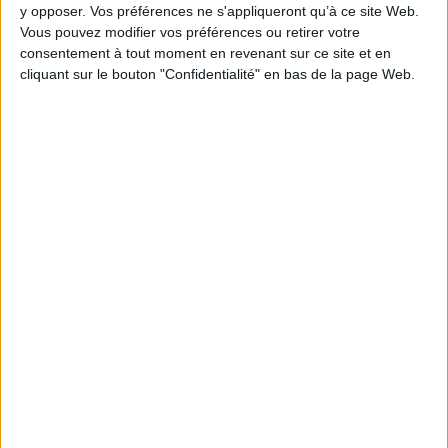
Hauteur: 17.0 cm / Largeur 13.0 cm
y opposer. Vos préférences ne s'appliqueront qu’à ce site Web.
Vous pouvez modifier vos préférences ou retirer votre
Épaisseur: 1.0 cm
consentement à tout moment en revenant sur ce site et en
cliquant sur le bouton "Confidentialité" en bas de la page Web.
Poids: 168 g
Découvrez nos Newsletters Mollat !
JE M'INSCRIS
Informations pratiques
Conditions d'utilisation du site
Qui sommes-nous
Mentions Légales
Frais de port & Livraison
Conditions Générales de Vente
À votre service