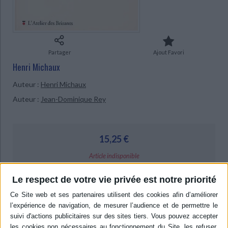
Ecologie - Environnement
Danse
Religions - Spiritualités
Bibliothèque de la Pléiade
Critique et histoire littéraire
Histoire de France
Biographies historiques
Classiques scolaires
Littérature ancienne et médiévale
Histoire - Généralités
Histoire des pays
Littérature de voyage
Audio - Livres lus
Partager
Ajout Favori
Histoire ancienne
Géographie
Henri Michaux
Littérature en version originale
Humour
Culture scientifique
Auteur :
Henri Michaux
Auteur :
Jean-Dominique Rey
15,25 €
Article indisponible
Livraison à partir de 0,01 €
Le respect de votre vie privée est notre priorité
-5 %
Retrait en magasin avec la carte Mollat
en savoir plus
Résumé