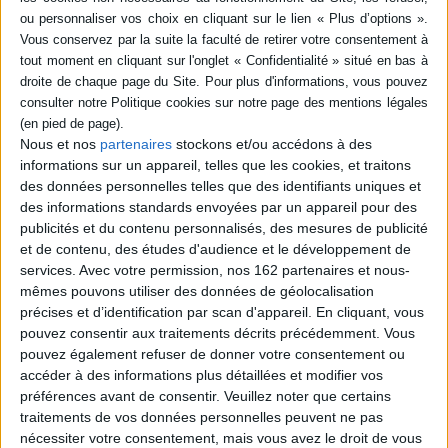
L'essentiel du texte restitue un entretien qui eut lieu le 29 février 1972. Où
trouver la justesse aujourd'hui sinon dans la relation amicale ? Et si
quelque chose comme la vérité peut encore exister, n'est-ce pas à travers
cette justesse-là et les choix qu'elle impose ? ©Electre 2026
Fiche Technique
Paru le :
27/03/2001
Nous et nos
partenaires
stockons et/ou accédons à des
Thématique :
Ecrits sur lArt
informations sur un appareil, telles que les cookies, et traitons
des données personnelles telles que des identifiants uniques et
Auteur(s) :
Auteur :
Henri Michaux
Auteur :
Jean-Dominique Rey
des informations standards envoyées par un appareil pour des
Éditeur(s) :
l'Atelier des brisants
publicités et du contenu personnalisés, des mesures de publicité
Collection(s) :
Rencontre
et de contenu, des études d'audience et le développement de
Contributeur(s) :
Illustrateur : Henri Michaux
services.
Avec votre permission, nos 162 partenaires et nous-
mêmes pouvons utiliser des données de géolocalisation
Série(s) :
Non précisé.
précises et d’identification par scan d'appareil. En cliquant, vous
ISBN :
Non précisé.
pouvez consentir aux traitements décrits précédemment. Vous
pouvez également refuser de donner votre consentement ou
EAN13 :
9782846230124
accéder à des informations plus détaillées et modifier vos
préférences avant de consentir.
Veuillez noter que certains
Reliure :
Broché
traitements de vos données personnelles peuvent ne pas
Pages :
64
nécessiter votre consentement, mais vous avez le droit de vous