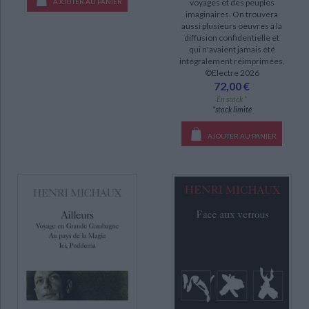
voyages et des peuples
AJOUTER AU PANIER
imaginaires. On trouvera
Oeuvres complètes (3)
aussi plusieurs oeuvres à la
diffusion confidentielle et
qui n'avaient jamais été
DISPONIBILITÉ
intégralement réimprimées.
©Electre 2026
disponible (55)
72,00 €
En stock *
epuise (36)
*stock limité
manquant (7)
AJOUTER AU PANIER
CHARGEMENT...