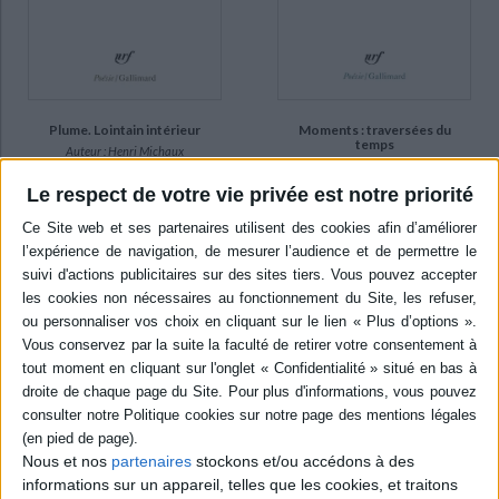
Plume. Lointain intérieur
Moments : traversées du
temps
Auteur :
Henri Michaux
Auteur :
Henri Michaux
Éditeur(s) :
Gallimard
Le respect de votre vie privée est notre priorité
Éditeur(s) :
Gallimard
10,40 €
Recueil de poèmes
En stock *
évoquant des rêveries, des
*stock limité
moments d'effusion et des
visions notamment dus à
AJOUTER AU PANIER
l'action des drogues et aux
expériences hallucinogènes.
©Electre 2026
8,40 €
En stock *
*stock limité
AJOUTER AU PANIER
Nous et nos
partenaires
stockons et/ou accédons à des
informations sur un appareil, telles que les cookies, et traitons