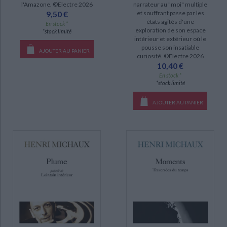
narrateur au "moi" multiple
l'Amazone. ©Electre 2026
et souffrant passe par les
9,50 €
états agités d'une
En stock *
exploration de son espace
*stock limité
intérieur et extérieur où le
pousse son insatiable
AJOUTER AU PANIER
curiosité. ©Electre 2026
10,40 €
En stock *
*stock limité
AJOUTER AU PANIER