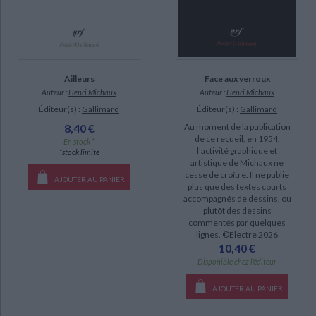
Ailleurs
Face aux verroux
Auteur :
Henri Michaux
Auteur :
Henri Michaux
Éditeur(s) :
Gallimard
Éditeur(s) :
Gallimard
8,40 €
Au moment de la publication
de ce recueil, en 1954,
En stock *
l'activité graphique et
*stock limité
artistique de Michaux ne
cesse de croître. Il ne publie
AJOUTER AU PANIER
plus que des textes courts
accompagnés de dessins, ou
plutôt des dessins
commentés par quelques
lignes. ©Electre 2026
10,40 €
Disponible chez l'éditeur
AJOUTER AU PANIER