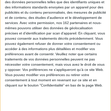
des données personnelles telles que des identifiants uniques et
des informations standards envoyées par un appareil pour des
publicités et du contenu personnalisés, des mesures de publicité
et de contenu, des études d'audience et le développement de
services.
Avec votre permission, nos 162 partenaires et nous-
mêmes pouvons utiliser des données de géolocalisation
précises et d’identification par scan d'appareil. En cliquant, vous
pouvez consentir aux traitements décrits précédemment. Vous
pouvez également refuser de donner votre consentement ou
accéder à des informations plus détaillées et modifier vos
préférences avant de consentir.
Veuillez noter que certains
traitements de vos données personnelles peuvent ne pas
nécessiter votre consentement, mais vous avez le droit de vous
y opposer. Vos préférences ne s'appliqueront qu’à ce site Web.
Choix de poèmes
Vous pouvez modifier vos préférences ou retirer votre
Qui je fus. Les rêves et la
Auteur :
Henri Michaux
jambe. Fables des origines :
consentement à tout moment en revenant sur ce site et en
et autres textes
Éditeur(s) :
Gallimard
cliquant sur le bouton "Confidentialité" en bas de la page Web.
Auteur :
Henri Michaux
10,90 €
Éditeur(s) :
Gallimard
Disponible chez l'éditeur
Propose tous les textes du
poète publiés avant 1928 et
AJOUTER AU PANIER
que l'auteur n'avait voulu ni