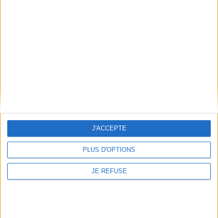
En stock *
*stock limité
AJOUTER AU PANIER
J'ACCEPTE
PLUS D'OPTIONS
JE REFUSE
Le Jardin exalté
Auteur :
Henri Michaux
Oeuvres complètes. Vol. 1
Éditeur(s) :
Fata Morgana
Auteur :
Henri Michaux
12,00 €