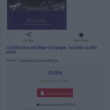
Ecologie - Environnement
Danse
Religions - Spiritualités
Bibliothèque de la Pléiade
Critique et histoire littéraire
Histoire de France
Biographies historiques
Classiques scolaires
Littérature ancienne et médiévale
CHARGEMENT...
Histoire - Généralités
Histoire des pays
Littérature de voyage
Audio - Livres lus
Histoire ancienne
Géographie
Littérature en version originale
Humour
Culture scientifique
Partager
Ajout Favori
L'architecture métallique en Espagne : les halles au XIXe
siècle
Auteur :
Esteban Castaner Munoz
25,00 €
Expédié en 5 à 7 jours.
AJOUTER AU PANIER
Livraison à partir de 0,01 €