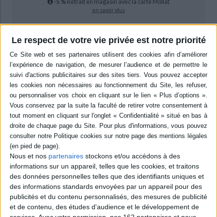
-5 %
Retrait en magasin avec la carte Mollat
en savoir plus
Résumé
Le respect de votre vie privée est notre priorité
Etude systématique des halles métalliques espagnoles, apparues vers
1840 avant d'être remplacées par des ouvrages en béton. Ce livre est
également une interrogation sur l'histoire de la ville, et une réflexion sur
les circonstances de la commande architecturale au XIXe siècle. ©Electre
2026
Quatrième de couverture
e
L'architecture métallique du XIX
siècle modèle encore aujourd'hui le
paysage de nos villes. Elle interpelle l'observateur et le constructeur
contemporain par son double caractère historiciste et technologique.
Les halles ne sont pas seulement des équipements utilitaires. Elles
Nous et nos
partenaires
stockons et/ou accédons à des
abritent une institution profondément associée à l'identité des cités
depuis l'Antiquité : le marché. La halle métallique est témoignage et
informations sur un appareil, telles que les cookies, et traitons
protagoniste de la ville du monde industriel.
des données personnelles telles que des identifiants uniques et
des informations standards envoyées par un appareil pour des
Cette publication se compte parmi les réalisations de l'axe de recherche
Histoire, Patrimoine et Représentations des Sociétés Industrielles en
publicités et du contenu personnalisés, des mesures de publicité
Méditerranée Occidentale, du Centre de Recherches Historiques sur les
et de contenu, des études d'audience et le développement de
Sociétés Méditerranéennes. Elle constitue une contribution à l'histoire de
services.
Avec votre permission, nos 162 partenaires et nous-