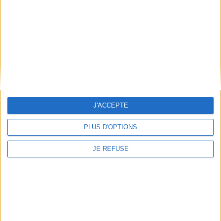
Qui sommes-nous
Mentions Légales
Frais de port & Livraison
Conditions Générales de Vente
À votre service
Offres d'emploi
Offres Partenaires
J'ACCEPTE
À découvrir
FeniXX
PLUS D'OPTIONS
EDRLab
JE REFUSE
RetroNews
BnF : portail des métiers du livre
Cercle de la librairie
Les chèques cadeaux Mollat
Contact
Horaires
Librairie Mollat
La librairie Mollat vous accueille