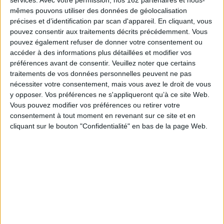
e
l'architecture du XIX
siècle à travers l'étude systématique d'une typologie
mêmes pouvons utiliser des données de géolocalisation
architecturale à l'échelle de tout un pays. Cette étude permet de découvrir
les réseaux internationaux de divulgation d'un modèle typologique et les
précises et d’identification par scan d'appareil. En cliquant, vous
résultats de son application à travers les spécificités nationales, régionales,
pouvez consentir aux traitements décrits précédemment. Vous
ou locales des architectures métalliques.
pouvez également refuser de donner votre consentement ou
La mutation des structures commerciales urbaines en Espagne donne
accéder à des informations plus détaillées et modifier vos
toute l'actualité au débat sur l'étude, la conservation et la sauvegarde de
préférences avant de consentir.
Veuillez noter que certains
ces monuments de l'âge industriel.
traitements de vos données personnelles peuvent ne pas
Cette publication s'adresse au spécialiste mais aussi au voyageur curieux
nécessiter votre consentement, mais vous avez le droit de vous
qui aime découvrir des paysages urbains inattendus dans lesquels le
y opposer. Vos préférences ne s'appliqueront qu’à ce site Web.
quotidien et le monumental sont réunis. Elle s'adresse aussi et surtout à
Vous pouvez modifier vos préférences ou retirer votre
tous ceux qui ont compris, comme Manuel Vazquez Montalban, que l'on ne
connaît une ville que lorsque l'on a connu son marché.
consentement à tout moment en revenant sur ce site et en
cliquant sur le bouton "Confidentialité" en bas de la page Web.
Fiche Technique
Paru le :
02/11/2005
Thématique :
Autres réalisations architecturales
Autres périodes
architecturales
Auteur(s) :
Auteur :
Esteban Castaner Munoz
Éditeur(s) :
Presses universitaires de Perpignan
Collection(s) :
Etudes
Série(s) :
Non précisé.