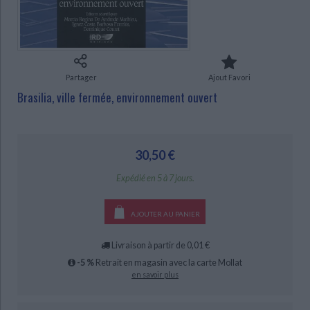
Ecologie - Environnement
Danse
Religions - Spiritualités
Bibliothèque de la Pléiade
Critique et histoire littéraire
Histoire de France
Biographies historiques
Classiques scolaires
Littérature ancienne et médiévale
Histoire - Généralités
Histoire des pays
Littérature de voyage
Audio - Livres lus
CHARGEMENT...
Partager
Ajout Favori
Histoire ancienne
Géographie
Littérature en version originale
Humour
Brasilia, ville fermée, environnement ouvert
Culture scientifique
30,50 €
Expédié en 5 à 7 jours.
AJOUTER AU PANIER
Livraison à partir de 0,01 €
-5 %
Retrait en magasin avec la carte Mollat
en savoir plus