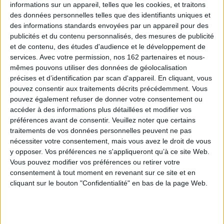
d'une incroyable vitalité. Elle surprend par sa composition spatiale
informations sur un appareil, telles que les cookies, et traitons
distendue, dispersée et répétitive, sa communication urbaine
des données personnelles telles que des identifiants uniques et
essentiellement automobile et une apparente et inquiétante anomie
des informations standards envoyées par un appareil pour des
sociale. Mais où donc et sous quelle forme les populations de Brasilia font-
elles aujourd'hui société ? Comment d'un projet de ville délimitée et finie
publicités et du contenu personnalisés, des mesures de publicité
a-t-on pu aboutir à une telle urbanisation diffuse et ségrêguée de
et de contenu, des études d'audience et le développement de
l'environnement régional ?
services.
Avec votre permission, nos 162 partenaires et nous-
Les auteurs de cet ouvrage proposent une analyse de cette expérience
mêmes pouvons utiliser des données de géolocalisation
urbanistique et sociale unique, et s'interrogent sur le sens du
précises et d’identification par scan d'appareil. En cliquant, vous
e
développement local et le dilemme urbain du XXI
siècle entre libéralisme
pouvez consentir aux traitements décrits précédemment. Vous
inégalitaire et projet social régulateur.
pouvez également refuser de donner votre consentement ou
accéder à des informations plus détaillées et modifier vos
Brasília encarnou a cidade moderna, avanguardista e ideal dos anos 1950. Este
préférences avant de consentir.
Veuillez noter que certains
projeto, utópico, confiado ao urbanista Lucio Costa e ao arquiteto Oscar Niemeyer,
resiste ao tempo apos meio-século de sua fundação, pois a cidade continua a
traitements de vos données personnelles peuvent ne pas
possuir uma auréola potente, que fascina ou repulsa o visitante.
nécessiter votre consentement, mais vous avez le droit de vous
A Unesco, a classificou Patrimônio da Humanidade em 1987, porém Brasilia é hoje
y opposer. Vos préférences ne s'appliqueront qu’à ce site Web.
o coraçào de uma aglomeraçào urbana de 3 milhões de habitantes que apresenta
Vous pouvez modifier vos préférences ou retirer votre
uma incrivel vitalidade. Ela surpreende por sua composiçào espacial descontinua,
consentement à tout moment en revenant sur ce site et en
dispersa e repetitiva ; por sua comunicaçào urbana essencialmente calcada no
cliquant sur le bouton "Confidentialité" en bas de la page Web.
automóvel e por uma aparente e inquietante anomia social. Mas em que lugar e
sobre qual modo as populações de Brasilia formam atualmente uma sociedade ?
Como um projeto de cidade delimitada e acabada pôde chegar a uma urbanização
difusa e segregada do meio-ambiente regional ? Portanto, planos foram elaborados
para congregar todos no seio da cidade... um verdadeiro espaço público de