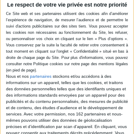
Ebéniste, jardinier, maître de chai, pâtissier, designer, etc. parlent de leurs
Le respect de votre vie privée est notre priorité
métiers, répartis en cinq thèmes : l'accueil, le vin, la terre, le jardin et
l'artisanat d'art. ©Electre 2026
Quatrième de couverture
L'Art du geste, engagement et passion de Benjamin et Ariane de
Rothschild
Ébéniste, jardinier, maître de chai, tapissier, fromager, pâtissier, designer...
leurs savoir faire relèvent de l'art du geste, un art qui fait rimer tradition et
création.
Cet ouvrage sensible vous convie à la rencontre de ces « artistes », dans
leurs décors et leur quotidien.
Nous et nos
partenaires
stockons et/ou accédons à des
Il vous entraîne en coulisses, à la découverte des pratiques, du vocabulaire
informations sur un appareil, telles que les cookies, et traitons
et des gestes propres à leurs métiers.
des données personnelles telles que des identifiants uniques et
Métiers dont la famille Rothschild garantit la transmission, l'exigence et
des informations standards envoyées par un appareil pour des
l'innovation, pour les ancrer dans un art de vivre contemporain.
publicités et du contenu personnalisés, des mesures de publicité
Benjamin et Ariane de Rothschild incarnent les valeurs d'une famille
et de contenu, des études d'audience et le développement de
légendaire. Ce livre dévoile leur action au service de savoir faire
services.
Avec votre permission, nos 162 partenaires et nous-
exceptionnels à travers cinq thèmes : la terre, le vin, l'artisanat d'art, les
jardins et l'art de vivre.
mêmes pouvons utiliser des données de géolocalisation
précises et d’identification par scan d'appareil. En cliquant, vous
Un univers d'exception se révèle au fil des pages et de très nombreuses
pouvez consentir aux traitements décrits précédemment. Vous
photographies.