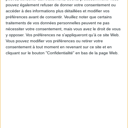
pouvez également refuser de donner votre consentement ou
Fiche Technique
accéder à des informations plus détaillées et modifier vos
Paru le :
25/11/2009
préférences avant de consentir.
Veuillez noter que certains
traitements de vos données personnelles peuvent ne pas
Thématique :
Métier d'art
nécessiter votre consentement, mais vous avez le droit de vous
Auteur(s) :
Auteur :
Camille Meyer-Léotard
y opposer. Vos préférences ne s'appliqueront qu’à ce site Web.
Éditeur(s) :
Textuel
Vous pouvez modifier vos préférences ou retirer votre
Collection(s) :
Beaux livres
consentement à tout moment en revenant sur ce site et en
cliquant sur le bouton "Confidentialité" en bas de la page Web.
Contributeur(s) :
Préfacier : Erik Orsenna
Série(s) :
Non précisé.
ISBN :
978-2-84597-360-2
EAN13 :
9782845973602
Reliure :
Relié sous jaquette
Pages :
144
Hauteur: 32.0 cm / Largeur 24.0 cm
Épaisseur: 2.1 cm
Poids: 1326 g